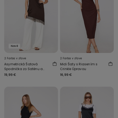
Nové
2 Farba v zľave
2 Farba v zľave
Asymetrická Šatová
Midi Šaty s Riasením s
Spodnička zo Saténu a
Crinkle Úpravou
Čipky
19,99 €
16,99 €