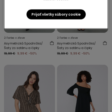
Prijať všetky súbory cookie
-50%
-50%
3 produkty | -70%
3 produkty | -70%
2 Farba v zľave
2 Farba v zľave
Asymetrická Spodnička/
Asymetrická Spodnička/
Šaty zo saténu a čipky
Šaty zo saténu a čipky
19,99 €
9,99 €
-50%
19,99 €
9,99 €
-50%