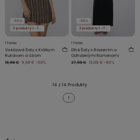
-50%
-50%
3 produkty | -70%
3 produkty | -70%
1 Farba
1 Farba
Viskózové Šaty s Krátkym
Dlhé Šaty s Riasením a
Rukávom a Uzlom
Odhalenými Ramenami
19,99 €
9,99 €
-50%
27,99 €
13,99 €
-50%
14 z 14 Produkty
1