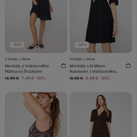
-50%
-50%
2 Farba v zľave
4 Farba v zľave
Minišaty z Viskózového
Minišaty s Krátkym
Plátna so Šnúrkami
Rukávom z Viskózového
Plátna
14,99 €
7,49 €
-50%
18,99 €
9,49 €
-50%