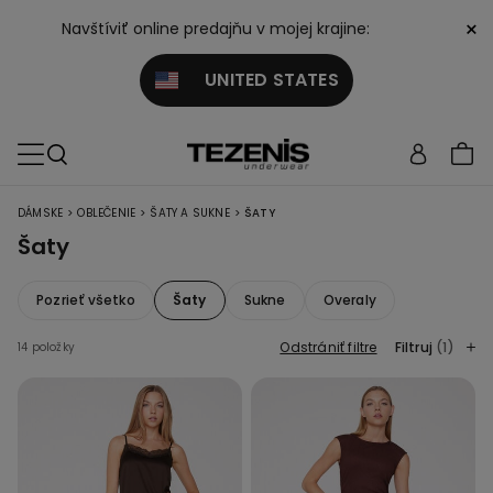
×
Navštíviť online predajňu v mojej krajine:
UNITED STATES
>
>
>
DÁMSKE
OBLEČENIE
ŠATY A SUKNE
ŠATY
Šaty
Pozrieť všetko
Šaty
Sukne
Overaly
Odstrániť filtre
Filtruj
(1)
14 položky