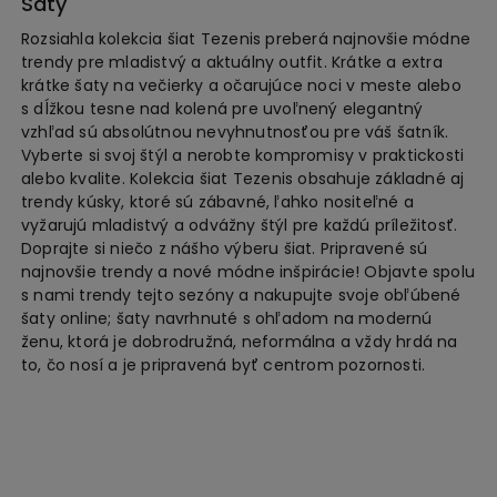
Šaty
Rozsiahla kolekcia šiat Tezenis preberá najnovšie módne
trendy pre mladistvý a aktuálny outfit. Krátke a extra
krátke šaty na večierky a očarujúce noci v meste alebo
s dĺžkou tesne nad kolená pre uvoľnený elegantný
vzhľad sú absolútnou nevyhnutnosťou pre váš šatník.
Vyberte si svoj štýl a nerobte kompromisy v praktickosti
alebo kvalite. Kolekcia šiat Tezenis obsahuje základné aj
trendy kúsky, ktoré sú zábavné, ľahko nositeľné a
vyžarujú mladistvý a odvážny štýl pre každú príležitosť.
Doprajte si niečo z nášho výberu šiat. Pripravené sú
najnovšie trendy a nové módne inšpirácie! Objavte spolu
s nami trendy tejto sezóny a nakupujte svoje obľúbené
šaty online; šaty navrhnuté s ohľadom na modernú
ženu, ktorá je dobrodružná, neformálna a vždy hrdá na
to, čo nosí a je pripravená byť centrom pozornosti.