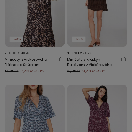
-50%
-50%
2 Farba v zľave
4 Farba v zľave
Minišaty z Viskózového
Minišaty s Krátkym
Plátna so Šnúrkami
Rukávom z Viskózového
Plátna
14,99 €
7,49 €
-50%
18,99 €
9,49 €
-50%