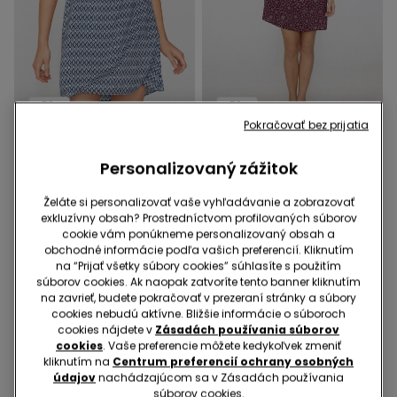
-50%
-50%
Pokračovať bez prijatia
4 Farba v zľave
4 Farba v zľave
Personalizovaný zážitok
Minišaty s Krátkym
Minišaty s Krátkym
Rukávom z Viskózového
Rukávom z Viskózového
Plátna
Plátna
18,99 €
9,49 €
-50%
18,99 €
9,49 €
-50%
Želáte si personalizovať vaše vyhľadávanie a zobrazovať
exkluzívny obsah? Prostredníctvom profilovaných súborov
cookie vám ponúkneme personalizovaný obsah a
obchodné informácie podľa vašich preferencií. Kliknutím
na “Prijať všetky súbory cookies” súhlasíte s použitím
súborov cookies. Ak naopak zatvoríte tento banner kliknutím
na zavrieť, budete pokračovať v prezeraní stránky a súbory
cookies nebudú aktívne. Bližšie informácie o súboroch
cookies nájdete v
Zásadách používania súborov
cookies
. Vaše preferencie môžete kedykoľvek zmeniť
kliknutím na
Centrum preferencií ochrany osobných
údajov
nachádzajúcom sa v Zásadách používania
súborov cookies.