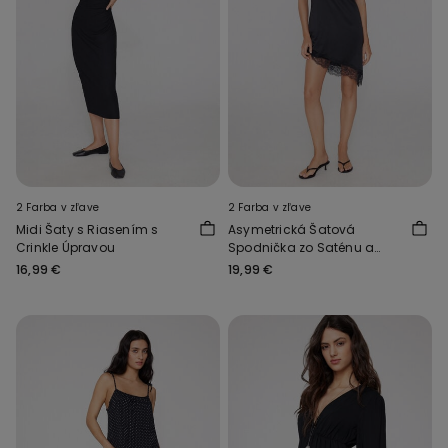
2 Farba v zľave
2 Farba v zľave
Midi Šaty s Riasením s
Asymetrická Šatová
Crinkle Úpravou
Spodnička zo Saténu a
Čipky
16,99 €
19,99 €