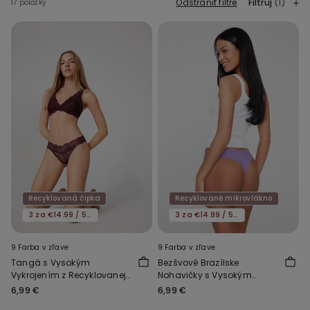
Odstrániť filtre
Filtruj
(1)
17 položky
Recyklovaná čipka
Recyklované mikrovlákno
3 za €14.99 / 5 za €21.99
3 za €14.99 / 5 za €21.99
9 Farba v zľave
9 Farba v zľave
Tangá s Vysokým
Bezšvové Brazílske
Vykrojením z Recyklovanej
Nohavičky s Vysokým
Čipky
Vykrojením z
6,99 €
6,99 €
Recyklovaného