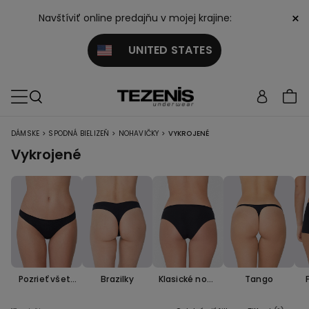
×
Navštíviť online predajňu v mojej krajine:
UNITED STATES
>
>
>
DÁMSKE
SPODNÁ BIELIZEŇ
NOHAVIČKY
VYKROJENÉ
Vykrojené
Pozrieť všetk
Brazilky
Klasické noha
Tango
o
vičky