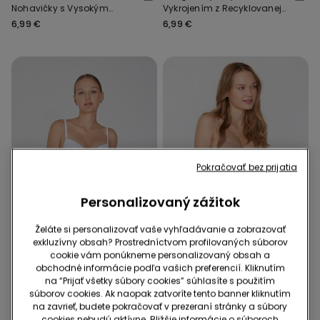
Nohavičky s Vysokým
Vykrojením z Recyklovanej
Vykrojením z
Čipky
6,99 €
6,99 €
Recyklovaného
Mikrovlákna
Pokračovať bez prijatia
Personalizovaný zážitok
Želáte si personalizovať vaše vyhľadávanie a zobrazovať
Recyklované mikrovlákno
Recyklovaná čipka
exkluzívny obsah? Prostredníctvom profilovaných súborov
cookie vám ponúkneme personalizovaný obsah a
3 za €14.99 / 5 za €21.99
3 za €14.99 / 5 za €21.99
obchodné informácie podľa vašich preferencií. Kliknutím
na “Prijať všetky súbory cookies” súhlasíte s použitím
9 Farba v zľave
9 Farba v zľave
súborov cookies. Ak naopak zatvoríte tento banner kliknutím
Bezšvové Brazílske
Tangá s Vysokým
na zavrieť, budete pokračovať v prezeraní stránky a súbory
Nohavičky s Vysokým
Vykrojením z Recyklovanej
cookies nebudú aktívne. Bližšie informácie o súboroch