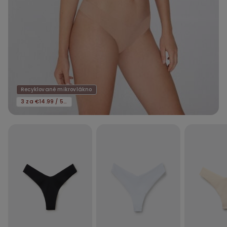
Recyklované mikrovlákno
3 za €14.99 / 5 za €21.99