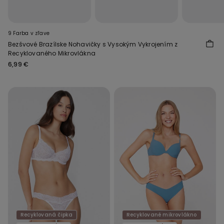
9 Farba v zľave
Bezšvové Brazílske Nohavičky s Vysokým Vykrojením z
Recyklovaného Mikrovlákna
6,99 €
Recyklovaná čipka
Recyklované mikrovlákno