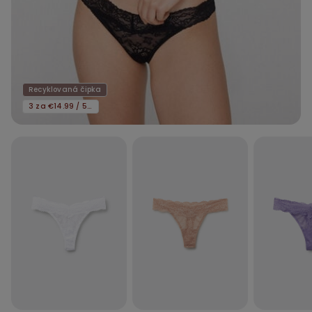
Recyklovaná čipka
3 za €14.99 / 5 za €21.99