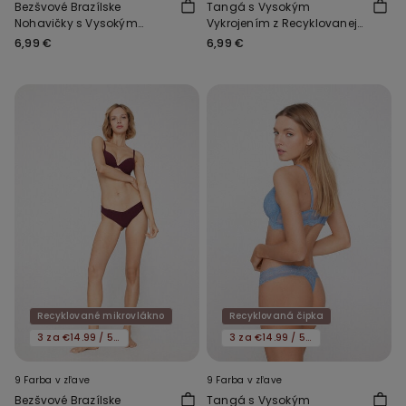
Bezšvové Brazílske
Tangá s Vysokým
Nohavičky s Vysokým
Vykrojením z Recyklovanej
Vykrojením z
Čipky
6,99 €
6,99 €
Recyklovaného
Mikrovlákna
Recyklované mikrovlákno
Recyklovaná čipka
3 za €14.99 / 5 za €21.99
3 za €14.99 / 5 za €21.99
9 Farba v zľave
9 Farba v zľave
Bezšvové Brazílske
Tangá s Vysokým