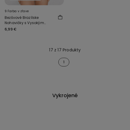
9 Farba v zľave
Bezšvové Brazílske
Nohavičky s Vysokým
Vykrojením z
6,99 €
Recyklovaného
Mikrovlákna
17 z 17 Produkty
1
Vykrojené