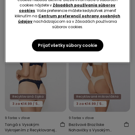
Vykrojením z
Čipky
cookies nájdete v
Zásadách používania súborov
6,99 €
6,99 €
Recyklovaného
cookies
. Vaše preferencie môžete kedykoľvek zmeniť
Mikrovlákna
kliknutím na
Centrum preferencií ochrany osobných
údajov
nachádzajúcom sa v Zásadách používania
súborov cookies.
Prijať všetky súbory cookie
Recyklovaná čipka
Recyklované mikrovlákno
3 za €14.99 / 5 za €21.99
3 za €14.99 / 5 za €21.99
9 Farba v zľave
9 Farba v zľave
Tangá s Vysokým
Bezšvové Brazílske
Vykrojením z Recyklovanej
Nohavičky s Vysokým