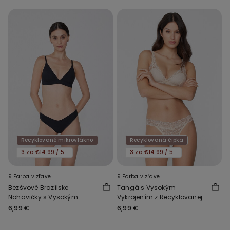
Mikrovlákna
Recyklované mikrovlákno
Recyklovaná čipka
3 za €14.99 / 5 za €21.99
3 za €14.99 / 5 za €21.99
9 Farba v zľave
9 Farba v zľave
Bezšvové Brazílske
Tangá s Vysokým
Nohavičky s Vysokým
Vykrojením z Recyklovanej
Vykrojením z
Čipky
6,99 €
6,99 €
Recyklovaného
Mikrovlákna