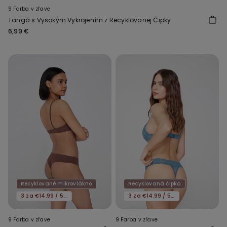
9 Farba v zľave
Tangá s Vysokým Vykrojením z Recyklovanej Čipky
6,99 €
Recyklované mikrovlákno
Recyklovaná čipka
3 za €14.99 / 5 za €21.99
3 za €14.99 / 5 za €21.99
9 Farba v zľave
9 Farba v zľave