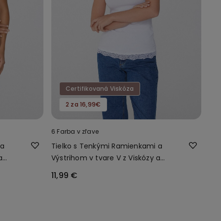
Certifikovaná Viskóza
2 za 16,99€
6 Farba v zľave
 a
Tielko s Tenkými Ramienkami a
a
Výstrihom v tvare V z Viskózy a
Čipky
11,99 €