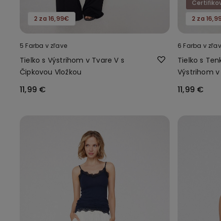
Certifik
2 za 16,99€
2 za 16,9
5 Farba v zľave
6 Farba v zľa
Tielko s Výstrihom v Tvare V s
Tielko s Te
Čipkovou Vložkou
Výstrihom v 
Čipky
11,99 €
11,99 €