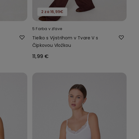
2 za 16,99€
5 Farba v zľave
Tielko s Výstrihom v Tvare V s
Čipkovou Vložkou
11,99 €