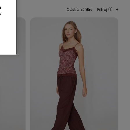
m
Odstrániť filtre
Filtruj
(1)
v