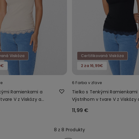
ovaná Viskóza
Certifikovaná Viskóza
9€
2 za 16,99€
ve
6 Farba v zľave
nkými Ramienkami a
Tielko s Tenkými Ramienkami
tvare V z Viskózy a
Výstrihom v tvare V z Viskózy 
Čipky
11,99 €
8 z 8 Produkty