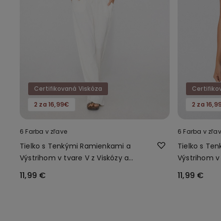
Certifikovaná Viskóza
Certifik
2 za 16,99€
2 za 16,9
6 Farba v zľave
6 Farba v zľa
Tielko s Tenkými Ramienkami a
Tielko s Te
Výstrihom v tvare V z Viskózy a
Výstrihom v 
Čipky
Čipky
11,99 €
11,99 €