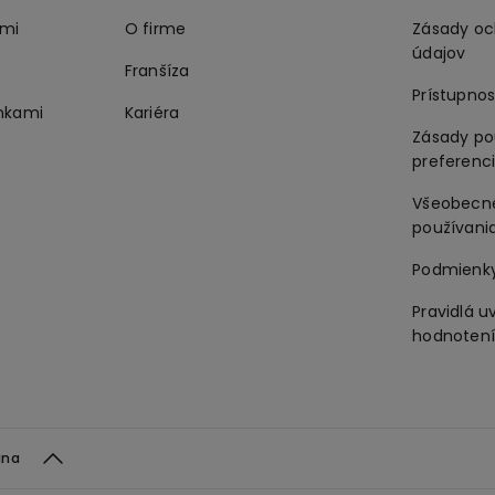
ami
O firme
Zásady oc
údajov
Franšíza
Prístupnos
nkami
Kariéra
Zásady po
preferenc
Všeobecn
používani
Podmienky
Pravidlá u
hodnotení 
ina