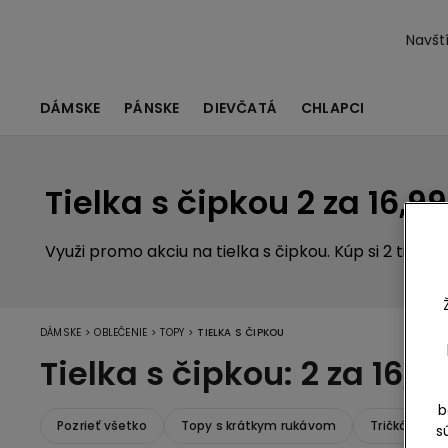
Navští
DÁMSKE
PÁNSKE
DIEVČATÁ
CHLAPCI
Tielka s čipkou 2 za 16,9
Využi promo akciu na tielka s čipkou. Kúp si 2 tielka 
>
>
>
DÁMSKE
OBLEČENIE
TOPY
TIELKA S ČIPKOU
Tielka s čipkou: 2 za 16,9
b
Pozrieť všetko
Topy s krátkym rukávom
Tričká a tie
s