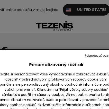
UNITED STATES
viť online predajňu v mojej krajine:
9 €
Pokračovať bez p
za 16,99 €.
Personalizovaný zážitok
Želáte si personalizovať vaše vyhľadávanie a zobrazovať exkluzí
obsah? Prostredníctvom profilovaných súborov cookie vám
ponúkneme personalizovaný obsah a obchodné informácie pod
9 €
vašich preferencií. Kliknutím na “Prijať všetky súbory cookies”
súhlasíte s použitím súborov cookies. Ak naopak zatvoríte tent
anner kliknutím na zavrieť, budete pokračovať v prezeraní strán
lka s podprsenkou
Tielka
Crop top
Košele
Gilet
úbory cookies nebudú aktívne. Bližšie informácie o súboroch coo