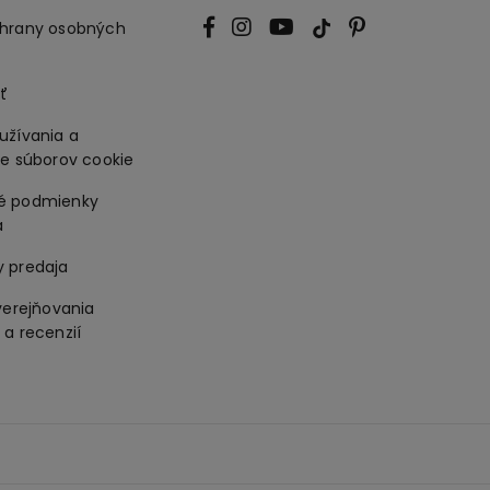
hrany osobných
ť
užívania a
ie súborov cookie
é podmienky
a
 predaja
verejňovania
a recenzií