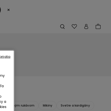
×
rijatia
vny
ľa
o
ky a
Topy s dlhým rukávom
Mikiny
Svetre a kardigány
kies