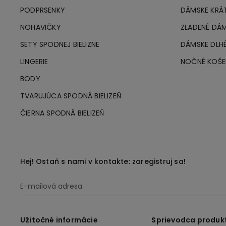
PODPRSENKY
DÁMSKE KRÁ
NOHAVIČKY
ZLADENÉ DÁ
SETY SPODNEJ BIELIZNE
DÁMSKE DLH
LINGERIE
NOČNÉ KOŠE
BODY
TVARUJÚCA SPODNÁ BIELIZEŇ
ČIERNA SPODNÁ BIELIZEŇ
Hej! Ostaň s nami v kontakte: zaregistruj sa!
Užitočné informácie
Sprievodca produ