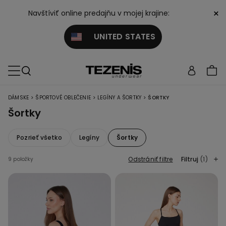
×
Navštíviť online predajňu v mojej krajine:
UNITED STATES
>
>
>
DÁMSKE
ŠPORTOVÉ OBLEČENIE
LEGÍNY A ŠORTKY
ŠORTKY
Šortky
Pozrieť všetko
Legíny
Šortky
Odstrániť filtre
Filtruj
(1)
9 položky