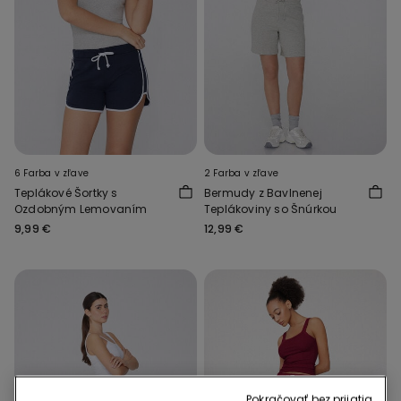
6 Farba v zľave
2 Farba v zľave
Teplákové Šortky s
Bermudy z Bavlnenej
Ozdobným Lemovaním
Teplákoviny so Šnúrkou
9,99 €
12,99 €
Pokračovať bez prijatia