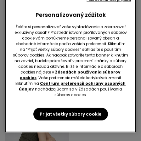
Personalizovaný zážitok
Želáte si personalizovať vaše vyhľadávanie a zobrazovať
exkluzívny obsah? Prostredníctvom profilovaných súborov
cookie vám ponúkneme personalizovaný obsah a
-50%
obchodné informácie podľa vašich preferencií. Kliknutím
na “Prijať všetky súbory cookies” súhlasíte s použitím
súborov cookies. Ak naopak zatvoríte tento banner kliknutím
6 Farba v zľave
6 Farba v zľave
na zavrieť, budete pokračovať v prezeraní stránky a súbory
Teplákové Šortky s
Teplákové Šortky s
cookies nebudú aktívne. Bližšie informácie o súboroch
Ozdobným Lemovaním
Ozdobným Lemovaním
cookies nájdete v
Zásadách používania súborov
9,99 €
9,99 €
4,99 €
-50%
cookies
. Vaše preferencie môžete kedykoľvek zmeniť
kliknutím na
Centrum preferencií ochrany osobných
údajov
nachádzajúcom sa v Zásadách používania
súborov cookies.
Prijať všetky súbory cookie