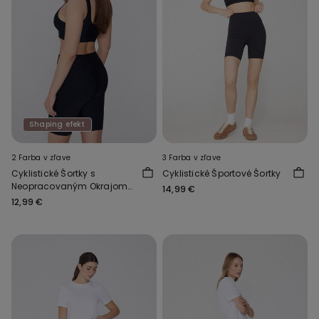
Shaping efekt
2 Farba v zľave
3 Farba v zľave
Cyklistické Šortky s
Cyklistické Športové Šortky
Neopracovaným Okrajom
14,99 €
Shaping
12,99 €