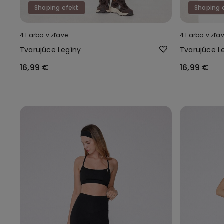
Shaping efekt
Shaping 
4 Farba v zľave
4 Farba v zľa
Tvarujúce Legíny
Tvarujúce L
16,99 €
16,99 €