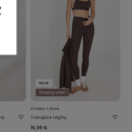
m
v
Nové
Shaping efekt
4 Farba v zľave
lny
Tvarujúce Legíny
16,99 €