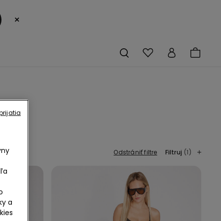
×
rijatia
vny
Odstrániť filtre
Filtruj
(1)
ľa
o
ky a
kies