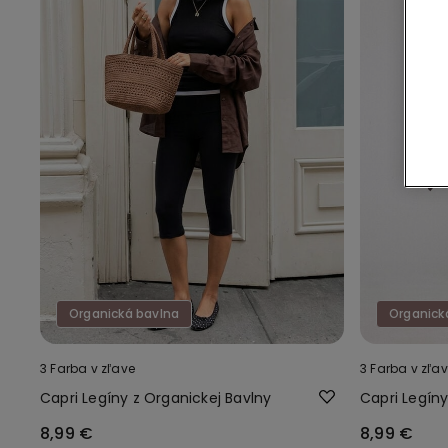
Organická bavlna
Organick
3 Farba v zľave
3 Farba v zľa
Capri Legíny z Organickej Bavlny
Capri Legíny
8,99 €
8,99 €