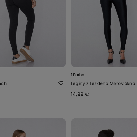
1 Farba
nch
Legíny z Lesklého Mikrovlákna
14,99 €