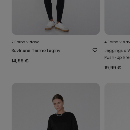
2 Farba v zľave
4 Farba v zľa
Bavlnené Termo Legíny
Jeggings s
Push-Up Ef
14,99 €
19,99 €