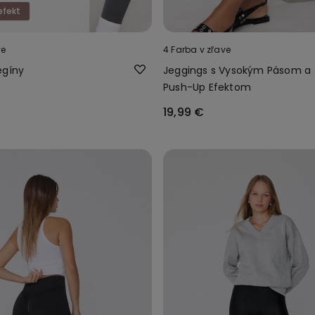
efekt
ve
4 Farba v zľave
egíny
Jeggings s Vysokým Pásom a
Push-Up Efektom
19,99 €