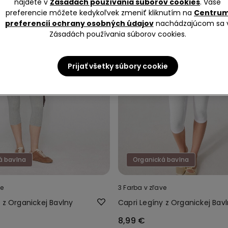
nájdete v
Zásadách používania súborov cookies
. Vaše
preferencie môžete kedykoľvek zmeniť kliknutím na
Centru
preferencií ochrany osobných údajov
nachádzajúcom sa 
Zásadách používania súborov cookies.
Prijať všetky súbory cookie
á bavlna
Organická bavlna
ve
3 Farba v zľave
 z Organickej Bavlny
Capri Legíny z Organickej Bav
8,99 €