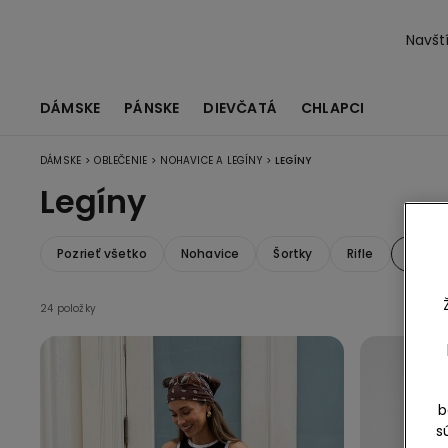
Navští
DÁMSKE
PÁNSKE
DIEVČATÁ
CHLAPCI
>
>
>
DÁMSKE
OBLEČENIE
NOHAVICE A LEGÍNY
LEGÍNY
Legíny
Pozrieť všetko
Nohavice
Šortky
Rifle
Legín
24 položky
b
s