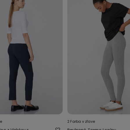
ve
2 Farba v zľave
ce z Viskózy s
Bavlnené Termo Legíny