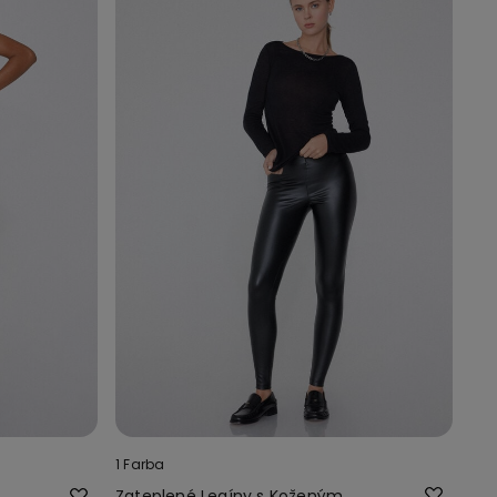
1 Farba
Zateplené Legíny s Koženým