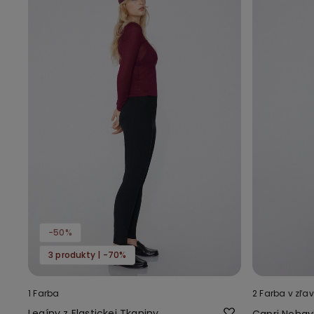
-50%
3 produkty | -70%
1 Farba
2 Farba v zľa
Legíny z Elastickej Tkaniny
Capri Nohavi