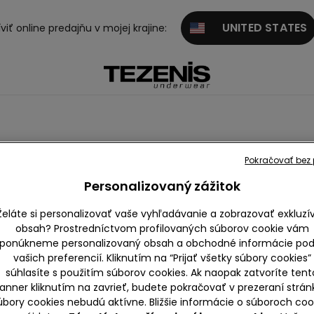
UNITED STATES
viť online predajňu v mojej krajine:
Pokračovať bez p
y
Tepláky
Personalizovaný zážitok
Želáte si personalizovať vaše vyhľadávanie a zobrazovať exkluzí
obsah? Prostredníctvom profilovaných súborov cookie vám
ponúkneme personalizovaný obsah a obchodné informácie pod
vašich preferencií. Kliknutím na “Prijať všetky súbory cookies”
súhlasíte s použitím súborov cookies. Ak naopak zatvoríte tent
anner kliknutím na zavrieť, budete pokračovať v prezeraní strán
úbory cookies nebudú aktívne. Bližšie informácie o súboroch coo