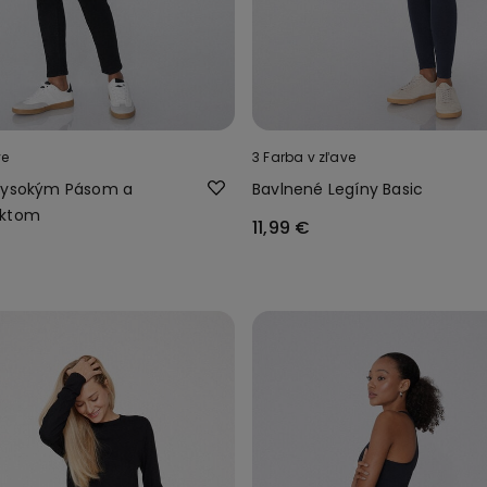
ve
3 Farba v zľave
 Vysokým Pásom a
Bavlnené Legíny Basic
ektom
11,99 €