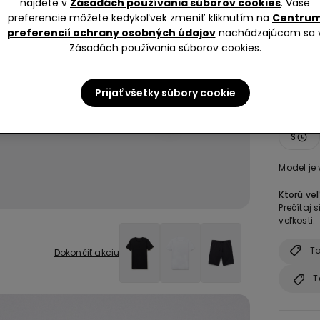
nájdete v
Zásadách používania súborov cookies
. Vaše
preferencie môžete kedykoľvek zmeniť kliknutím na
Centru
preferencií ochrany osobných údajov
nachádzajúcom sa 
Zásadách používania súborov cookies.
Prijať všetky súbory cookie
Veľkosť 
S
Model je 
Ktorú veľ
Prečítaj
veľkosti.
Ta
Dokončiť akciu
T