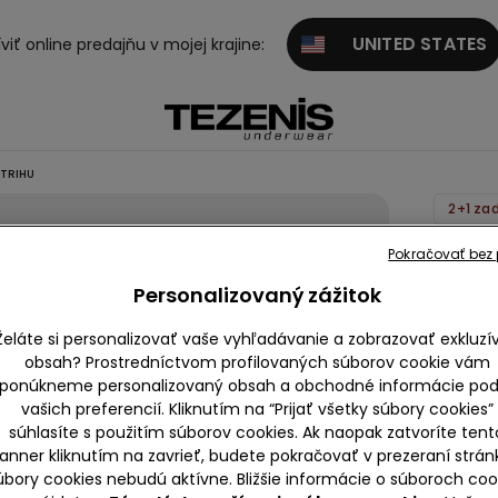
UNITED STATES
viť online predajňu v mojej krajine:
STRIHU
2+1 za
Bavlne
Pokračovať bez p
Basic
Personalizovaný zážitok
Tričko
Želáte si personalizovať vaše vyhľadávanie a zobrazovať exkluzí
Široké
obsah? Prostredníctvom profilovaných súborov cookie vám
Strihu
ponúkneme personalizovaný obsah a obchodné informácie pod
9,99 €
vašich preferencií. Kliknutím na “Prijať všetky súbory cookies”
súhlasíte s použitím súborov cookies. Ak naopak zatvoríte tent
anner kliknutím na zavrieť, budete pokračovať v prezeraní strán
úbory cookies nebudú aktívne. Bližšie informácie o súboroch coo
Farba:
Či