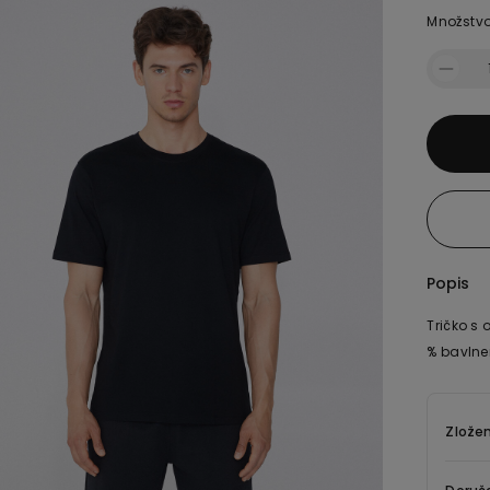
Množstv
Popis
Tričko s
% bavlnen
Zložen