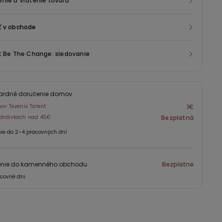
nie a Vrátenie tovaru
ť v obchode
t Be The Change: sledovanie
ardné doručenie domov
nov Tezenis Talent
1€
jednávkach nad 45€
Bezplatná
ie do 2–4 pracovných dní
enie do kamenného obchodu
Bezplatne
covné dni