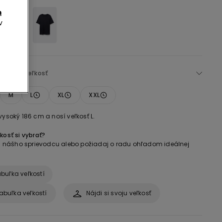
m
v
:
Vybrať veľkosť
M
L
XL
XXL
vysoký 186 cm a nosí veľkosť L.
kosť si vybrať?
 si nášho sprievodcu alebo požiadaj o radu ohľadom ideálnej
buľka veľkostí
abuľka veľkostí
Nájdi si svoju veľkosť