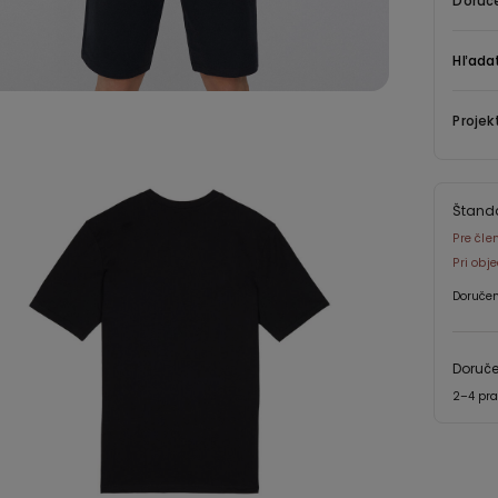
Doruče
Hľada
Projek
Štand
Pre čle
Pri ob
Doručen
Doruč
2–4 pra