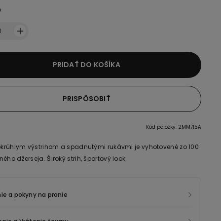
o
1
PRIDAŤ DO KOŠÍKA
PRISPÔSOBIŤ
Kód položky: 2MM715A
 okrúhlym výstrihom a spadnutými rukávmi je vyhotovené zo 100
ého džerseja. Široký strih, športový look.
ie a pokyny na pranie