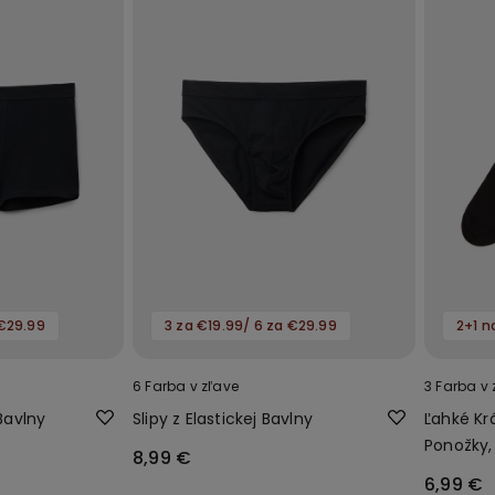
 €29.99
3 za €19.99/ 6 za €29.99
2+1 n
6 Farba v zľave
3 Farba v 
 Bavlny
Slipy z Elastickej Bavlny
Ľahké Kr
Ponožky,
8,99 €
6,99 €