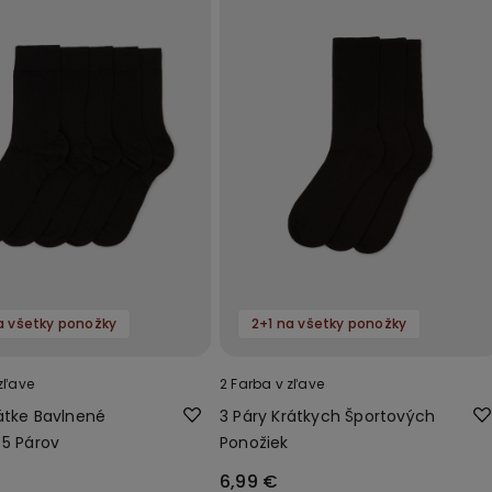
a všetky ponožky
2+1 na všetky ponožky
zľave
2 Farba v zľave
átke Bavlnené
3 Páry Krátkych Športových
 5 Párov
Ponožiek
6,99 €