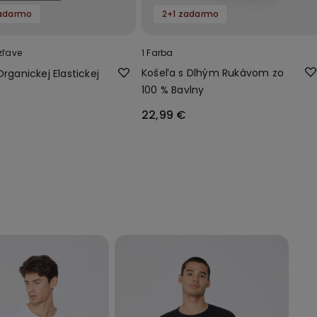
zadarmo
2+1 zadarmo
zľave
1 Farba
Košeľa s Dlhým Rukávom zo
Organickej Elastickej
100 % Bavlny
22,99 €