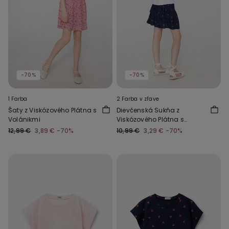
-70%
-70%
1 Farba
2 Farba v zľave
Šaty z Viskózového Plátna s
Dievčenská Sukňa z
Volánikmi
Viskózového Plátna s
Volánikom
12,99 €
3,89 €
-70%
10,99 €
3,29 €
-70%