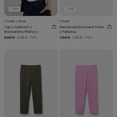
-70%
-70%
2 Farba v zľave
1 Farba
Top s Volánom z
Dievčenské Bavlnené Tričko
Bavlneného Plátna s
s Potlačou
Ľanovým Efektom
9,99 €
2,99 €
-70%
7,99 €
2,39 €
-70%