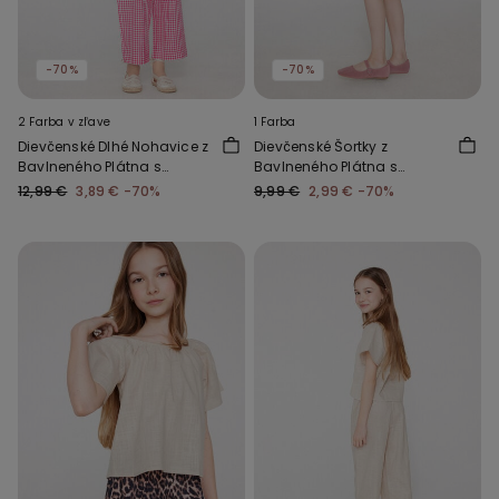
-70%
-70%
2 Farba v zľave
1 Farba
Dievčenské Dlhé Nohavice z
Dievčenské Šortky z
Bavlneného Plátna s
Bavlneného Plátna s
Ľanovým Efektom
Ľanovým Efektom a
12,99 €
3,89 €
-70%
9,99 €
2,99 €
-70%
Volánikmi