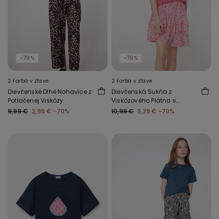
-70%
-70%
2 Farba v zľave
2 Farba v zľave
Dievčenské Dlhé Nohavice z
Dievčenská Sukňa z
Potlačenej Viskózy
Viskózového Plátna s
Volánikom
9,99 €
2,99 €
-70%
10,99 €
3,29 €
-70%