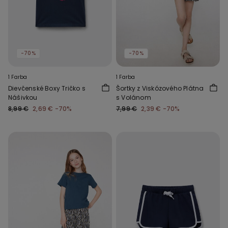
-70%
-70%
1 Farba
1 Farba
Dievčenské Boxy Tričko s
Šortky z Viskózového Plátna
Nášivkou
s Volánom
8,99 €
2,69 €
-70%
7,99 €
2,39 €
-70%