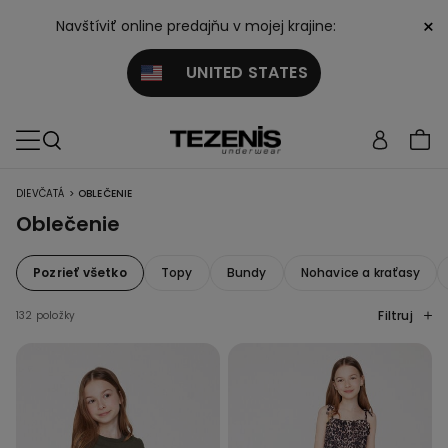
×
Navštíviť online predajňu v mojej krajine:
UNITED STATES
>
DIEVČATÁ
OBLEČENIE
Oblečenie
Pozrieť všetko
Topy
Bundy
Nohavice a kraťasy
Filtruj
132 položky