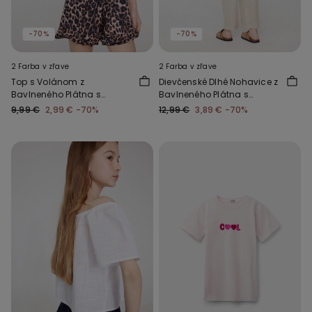
-70%
-70%
2 Farba v zľave
2 Farba v zľave
Top s Volánom z
Dievčenské Dlhé Nohavice z
Bavlneného Plátna s
Bavlneného Plátna s
Ľanovým Efektom
Ľanovým Efektom
9,99 €
2,99 €
-70%
12,99 €
3,89 €
-70%