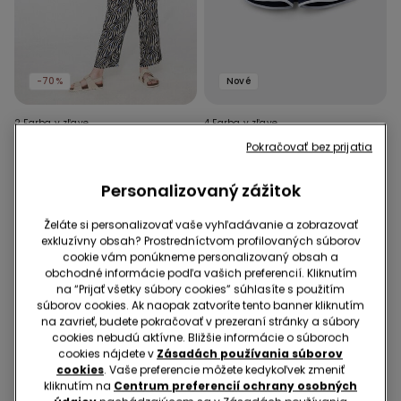
-70%
Nové
2 Farba v zľave
4 Farba v zľave
Dievčenské Dlhé Nohavice z
Dievčenské Šortky z
Pokračovať bez prijatia
Potlačenej Viskózy
Bavlnenej Teplákoviny s
Paspulkou
9,99 €
2,99 €
-70%
6,99 €
Personalizovaný zážitok
Želáte si personalizovať vaše vyhľadávanie a zobrazovať
exkluzívny obsah? Prostredníctvom profilovaných súborov
cookie vám ponúkneme personalizovaný obsah a
obchodné informácie podľa vašich preferencií. Kliknutím
na “Prijať všetky súbory cookies” súhlasíte s použitím
súborov cookies. Ak naopak zatvoríte tento banner kliknutím
na zavrieť, budete pokračovať v prezeraní stránky a súbory
cookies nebudú aktívne. Bližšie informácie o súboroch
cookies nájdete v
Zásadách používania súborov
cookies
. Vaše preferencie môžete kedykoľvek zmeniť
kliknutím na
Centrum preferencií ochrany osobných