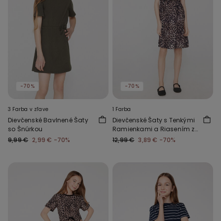
-70%
-70%
3 Farba v zľave
1 Farba
Dievčenské Bavlnené Šaty
Dievčenské Šaty s Tenkými
so Šnúrkou
Ramienkami a Riasením z
Viskózového Plátna
9,99 €
2,99 €
-70%
12,99 €
3,89 €
-70%