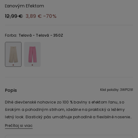
Ľanovým Efektom
12,99 €
3,89 €
-70%
Farba:
Telová -
Telová - 350Z
Popis
Kód položky: 3WP1291
Dlhé dievčenské nohavice zo 100 % bavlny s efektom ľanu, so
širokým a pohodlným strihom, ideálne na praktický a ležérny
letný look. Elastický pás umožňuje pohodlné a flexibilné nosenie
a rovná nohavica poskytuje maximálnu voľnosť pohybu. Ľahký
Prečítaj si viac
materiál poskytuje pohodlie a prirodzený pocit pri