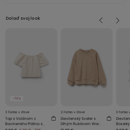
Dolaď svoj look
-70%
2 Farba v zľave
2 Farba v zľave
3 Farba 
Top s Volánom z
Dievčenský Sveter s
Dievče
Bavlneného Plátna s
Dlhým Rukávom Warm
Boxerky
Ľanovým Efektom
Touch