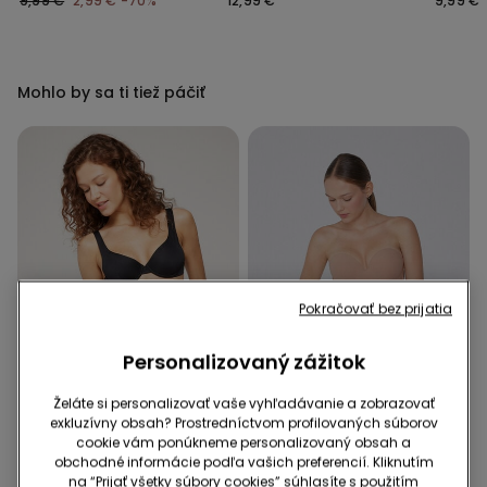
9,99 €
2,99 €
-70%
12,99 €
9,99 €
Mohlo by sa ti tiež páčiť
Pokračovať bez prijatia
Personalizovaný zážitok
Želáte si personalizovať vaše vyhľadávanie a zobrazovať
Recyklované mikrovlákno
Recyklované mikrovlákno
exkluzívny obsah? Prostredníctvom profilovaných súborov
-40%
-50% na 2. podprsenku
cookie vám ponúkneme personalizovaný obsah a
obchodné informácie podľa vašich preferencií. Kliknutím
na “Prijať všetky súbory cookies” súhlasíte s použitím
1 Farba
5 Farba v zľave