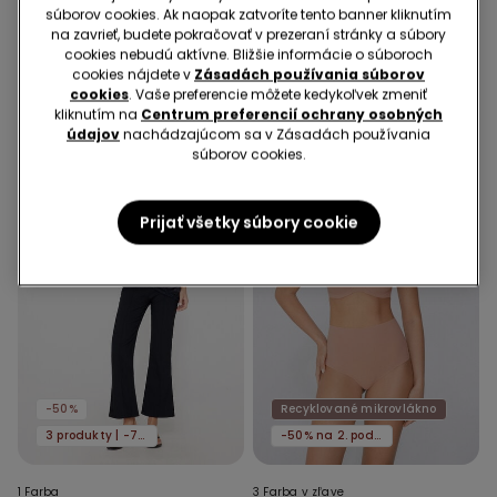
súborov cookies. Ak naopak zatvoríte tento banner kliknutím
Bikinové Nohavičky s
Vystužená Pásová
na zavrieť, budete pokračovať v prezeraní stránky a súbory
Vysokým Pásom a
Dekoltová Podprsenka z
cookies nebudú aktívne. Bližšie informácie o súboroch
Riasením z Recyklovaného
Recyklovaného
cookies nájdete v
Zásadách používania súborov
9,99 €
6,00 €
-40%
17,99 €
Mikrovlákna
Mikrovlákna
cookies
. Vaše preferencie môžete kedykoľvek zmeniť
kliknutím na
Centrum preferencií ochrany osobných
údajov
nachádzajúcom sa v Zásadách používania
súborov cookies.
Prijať všetky súbory cookie
-50%
Recyklované mikrovlákno
3 produkty | -70%
-50% na 2. podprsenku
1 Farba
3 Farba v zľave