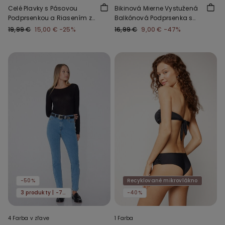
Celé Plavky s Pásovou
Bikinová Mierne Vystužená
Podprsenkou a Riasením z
Balkónová Podprsenka s
Recyklovaného
Riasením z Recyklovaného
19,99 €
15,00 €
-25%
16,99 €
9,00 €
-47%
Mikrovlákna
Materiálu
-50%
Recyklované mikrovlákno
3 produkty | -70%
-40%
4 Farba v zľave
1 Farba