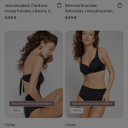
Jednofarebné Členkové
Bikinové Brazílske
Unisex Ponožky z Bavlny 5
Nohavičky z Recyklovaného
Párov
Mikrovlákna
4,99 €
9,99 €
Recyklované mikrovlákno
Recyklované mikrovlákno
-25%
-47%
1 Farba
1 Farba