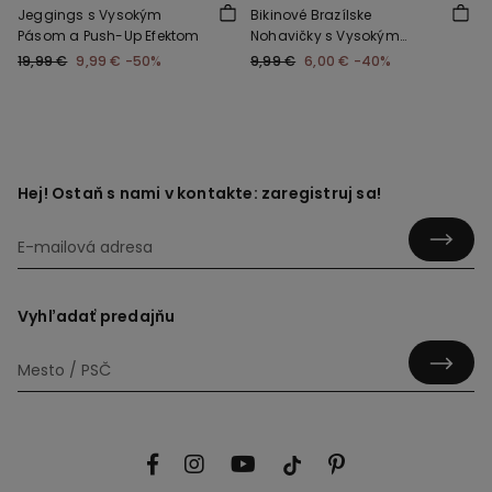
Jeggings s Vysokým
Bikinové Brazílske
Pásom a Push-Up Efektom
Nohavičky s Vysokým
Pásom a Riasením z
19,99 €
9,99 €
-50%
9,99 €
6,00 €
-40%
Recyklovaného
Mikrovlákna
Hej! Ostaň s nami v kontakte: zaregistruj sa!
Vyhľadať predajňu