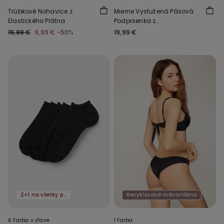
Trúbkové Nohavice z
Mierne Vystužená Pásová
Elastického Plátna
Podprsenka z
Recyklovaného
19,99 €
9,99 €
-50%
19,99 €
Mikrovlákna Full Coverage
2+1 na všetky ponožky
Recyklované mikrovlákno
6 Farba v zľave
1 Farba