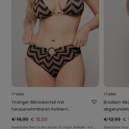
1 Farbe
1 Farbe
Triangel-Bikinioberteil mit
Brazilian-Bi
herausnehmbaren Polstern
abgerundete
Chevron Shine
Chevron Sh
€ 16,99
€ 10,00
€ 12,99
€ 
Niedrigster Preis in den letzten 30 Tagen:
€ 16,99
-41%
Niedrigster Preis