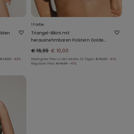
1 Farbe
olden
Triangel-Bikini mit
herausnehmbaren Polstern Golden
Tropics
€ 16,99
€ 10,00
€ 14,99
-40%
Niedrigster Preis in den letzten 30 Tagen:
€ 16,99
-41%
Regulärer Preis:
€ 16,99
-41%