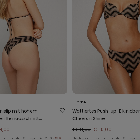
1 Farbe
kinislip mit hohem
Wattiertes Push-up-Bikiniobert
n Beinausschnitt
Chevron Shine
ine
9,00
€ 18,99
€ 10,00
 in den letzten 30 Tagen:
€ 12,99
-31%
Niedrigster Preis in den letzten 30 Tagen: