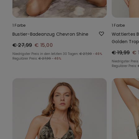
1 Farbe
1 Farbe
Bustier-Badeanzug Chevron Shine
Wattiertes B
Golden Trop
€ 27,99
€ 15,00
€ 19,99
€ 
Niedrigster Preis in den letzten 30 Tagen:
€ 27,99
-46%
Regulärer Preis:
€ 27,99
-46%
Niedrigster Preis
Regulärer Preis: