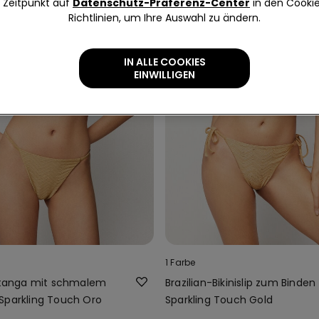
Zeitpunkt auf
Datenschutz-Präferenz-Center
in den Cooki
Richtlinien, um Ihre Auswahl zu ändern.
IN ALLE COOKIES
EINWILLIGEN
1 Farbe
ngtanga mit schmalem
Brazilian-Bikinislip zum Binden
Sparkling Touch Oro
Sparkling Touch Gold