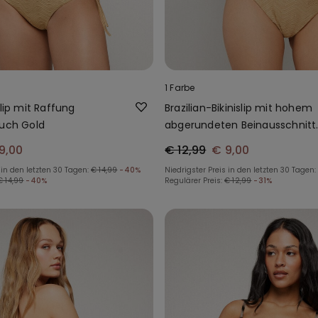
1 Farbe
slip mit Raffung
Brazilian-Bikinislip mit hohem
ouch Gold
abgerundeten Beinausschnitt
Sparkling Touch Grün
9,00
€ 12,99
€ 9,00
 in den letzten 30 Tagen:
€ 14,99
-40%
Niedrigster Preis in den letzten 30 Tagen:
€ 14,99
-40%
Regulärer Preis:
€ 12,99
-31%