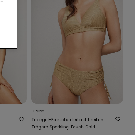
e-
1 Farbe
Triangel-Bikinioberteil mit breiten
Trägern Sparkling Touch Gold