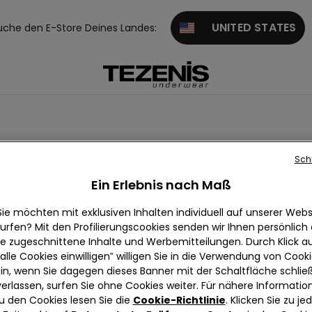
UNITED STATES
uche den E-Store Deines Landes:
Sch
Lila
Rosa
Gruen
Rot
Gold
Weiss
Orange
Ein Erlebnis nach Maß
Sie möchten mit exklusiven Inhalten individuell auf unserer Webs
urfen? Mit den Profilierungscookies senden wir Ihnen persönlich
ie zugeschnittene Inhalte und Werbemitteilungen. Durch Klick au
alle Cookies einwilligen‟ willigen Sie in die Verwendung von Cook
in, wenn Sie dagegen dieses Banner mit der Schaltfläche schli
verlassen, surfen Sie ohne Cookies weiter. Für nähere Informatio
u den Cookies lesen Sie die
Cookie-Richtlinie
. Klicken Sie zu j