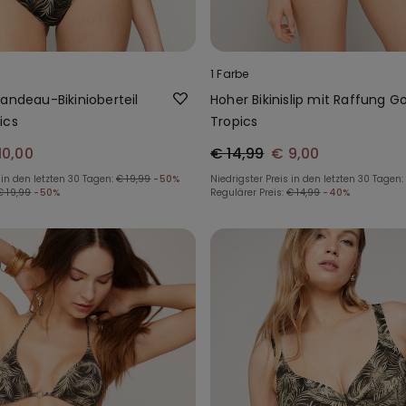
1 Farbe
andeau-Bikinioberteil
Hoher Bikinislip mit Raffung G
ics
Tropics
10,00
€ 14,99
€ 9,00
 in den letzten 30 Tagen:
€ 19,99
-50%
Niedrigster Preis in den letzten 30 Tagen:
€ 19,99
-50%
Regulärer Preis:
€ 14,99
-40%