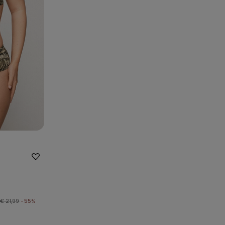
€ 21,99
-55%