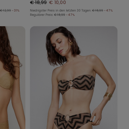
€ 18,99
€ 10,00
€ 12,99
-31%
Niedrigster Preis in den letzten 30 Tagen:
€ 18,99
-47%
Regulärer Preis:
€ 18,99
-47%