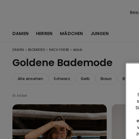
Bes
DAMEN
HERREN
MÄDCHEN
JUNGEN
>
>
>
DAMEN
BADEMODE
NACH FARBE
GOLD
Goldene Bademode
Alle ansehen
Schwarz
Gelb
Braun
Blau
19 Artikel
s
S
e
z