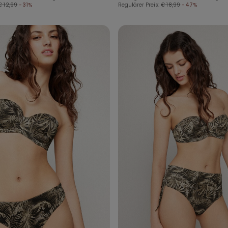
€ 12,99
-31%
Regulärer Preis:
€ 18,99
-47%