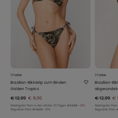
1 Farbe
1 Farbe
Brazilian-Bikinislip zum Binden
Brazilian-Bi
Golden Tropics
abgerundete
Golden Trop
€ 12,99
€ 9,00
€ 12,99
€ 
Niedrigster Preis in den letzten 30 Tagen:
€ 12,99
-31%
Niedrigster Preis
Regulärer Preis:
€ 12,99
-31%
Regulärer Preis: