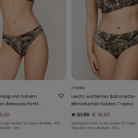
1 Farbe
kinislip mit hohem
Leicht wattiertes Balconette-
n Beinausschnitt
Bikinioberteil Golden Tropics
ics
9,00
€ 21,99
€ 10,00
 in den letzten 30 Tagen:
€ 12,99
-31%
Niedrigster Preis in den letzten 30 Tagen:
€ 12,99
-31%
Regulärer Preis:
€ 21,99
-55%