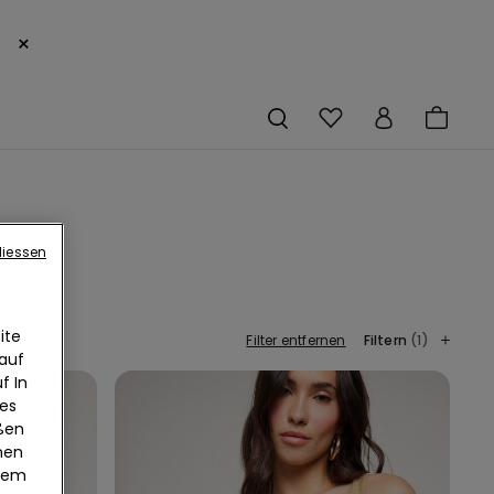
×
liessen
ite
Filter entfernen
Filtern
(1)
 auf
f In
ies
eßen
nen
edem