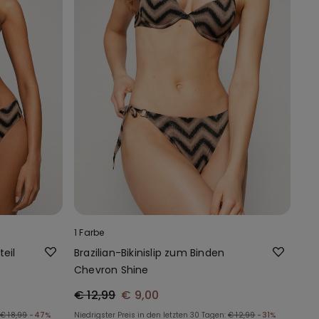
1 Farbe
eil
Brazilian-Bikinislip zum Binden
Chevron Shine
€ 12,99
€ 9,00
€ 18,99
-47%
Niedrigster Preis in den letzten 30 Tagen:
€ 12,99
-31%