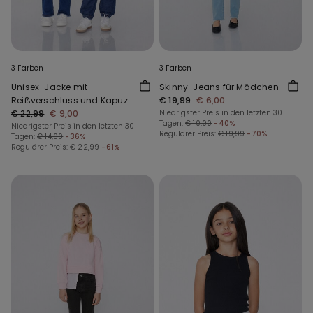
3 Farben
3 Farben
Unisex-Jacke mit
Skinny-Jeans für Mädchen
Reißverschluss und Kapuze
€ 19,99
€ 6,00
aus Funktionsgewebe für
€ 22,99
€ 9,00
Niedrigster Preis in den letzten 30
Tagen:
€ 10,00
-40%
Kinder
Niedrigster Preis in den letzten 30
Regulärer Preis:
€ 19,99
-70%
Tagen:
€ 14,00
-36%
Regulärer Preis:
€ 22,99
-61%