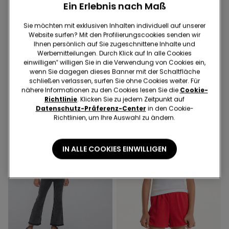
Ein Erlebnis nach Maß
2 Farben
3 Farben
Sie möchten mit exklusiven Inhalten individuell auf unserer
Ausgefranste Denimshorts
Unisex-Jacke mit
Website surfen? Mit den Profilierungscookies senden wir
€ 15,99
€ 6,00
Reißverschluss und Kapuze
Ihnen persönlich auf Sie zugeschnittene Inhalte und
Niedrigster Preis in den letzten 30
aus Funktionsgewebe für
€ 22,99
€ 9,00
Werbemitteilungen. Durch Klick auf In alle Cookies
Tagen:
€ 10,00
-40%
Kinder
Niedrigster Preis in den letzten 30
einwilligen‟ willigen Sie in die Verwendung von Cookies ein,
Regulärer Preis:
€ 15,99
-62%
Tagen:
€ 14,00
-36%
wenn Sie dagegen dieses Banner mit der Schaltfläche
Regulärer Preis:
€ 22,99
-61%
schließen verlassen, surfen Sie ohne Cookies weiter. Für
nähere Informationen zu den Cookies lesen Sie die
Cookie-
Richtlinie
. Klicken Sie zu jedem Zeitpunkt auf
Datenschutz-Präferenz-Center
in den Cookie-
Richtlinien, um Ihre Auswahl zu ändern.
IN ALLE COOKIES EINWILLIGEN