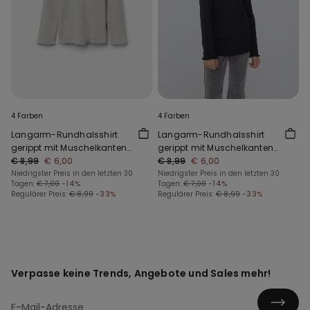
4 Farben
4 Farben
Langarm-Rundhalsshirt
Langarm-Rundhalsshirt
gerippt mit Muschelkanten
gerippt mit Muschelkanten
für Mädchen
€ 8,99
€ 6,00
für Mädchen
€ 8,99
€ 6,00
Niedrigster Preis in den letzten 30
Niedrigster Preis in den letzten 30
Tagen:
€ 7,00
-14%
Tagen:
€ 7,00
-14%
Regulärer Preis:
€ 8,99
-33%
Regulärer Preis:
€ 8,99
-33%
Verpasse keine Trends, Angebote und Sales mehr!