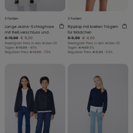
3 Farben
2 Farben
Lange Jeans-Schlaghose
Ripptop mit breiten Trägern
mit Reißverschluss und
für Mädchen
Knopf
€ 19,99
€ 6,00
€ 5,99
€ 4,00
Niedrigster Preis in den letzten 30
Niedrigster Preis in den letzten 30
Tagen:
€ 10,00
-40%
Tagen:
€ 4,00
0%
Regulärer Preis:
€ 19,99
-70%
Regulärer Preis:
€ 5,99
-33%