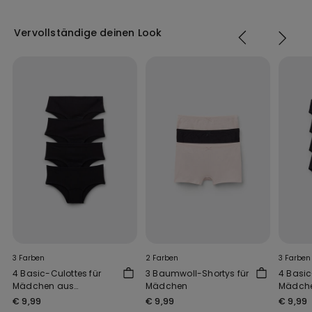
Vervollständige deinen Look
3 Farben
2 Farben
3 Farben
4 Basic-Culottes für
3 Baumwoll-Shortys für
4 Basic
Mädchen aus
Mädchen
Mädch
Baumwolle
Baumwo
€ 9,99
€ 9,99
€ 9,99