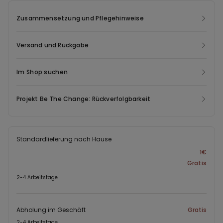
das aus Pre-Consumer-Produktionsabfällen, Fischernetzen und
Teppichen gewonnen wird. Econyl ® hat dieselben Eigenschaften
Zusammensetzung und Pflegehinweise
wie echtes Nylon, kann jedoch immer wieder recycelt oder neu
gestaltet werden, wodurch Energie und Emissionen eingespart
Versand und Rückgabe
und Abfälle, die sonst entsorgt würden, weitergenutzt werden.
Im Shop suchen
Projekt Be The Change: Rückverfolgbarkeit
Standardlieferung nach Hause
1€
Gratis
2-4 Arbeitstage
Abholung im Geschäft
Gratis
2-4 Arbeitstage