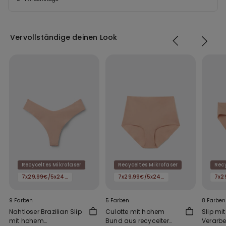
Vervollständige deinen Look
Recyceltes Mikrofaser
Recyceltes Mikrofaser
Recy
7x29,99€/5x24,99€/3x16,99€
7x29,99€/5x24,99€/3x16,99€
9 Farben
5 Farben
8 Farben
Nahtloser Brazilian Slip
Culotte mit hohem
Slip mi
mit hohem
Bund aus recycelter
Verarbe