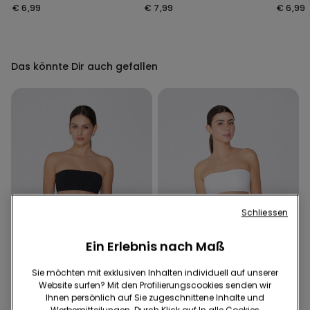
Beinausschnitt
Mikrofaser mit
recycel
€ 6,99
€ 7,99
€ 6,99
offenkantiger
Verarbeitung
Das könnte Dir auch gefallen
Schliessen
Ein Erlebnis nach Maß
Sie möchten mit exklusiven Inhalten individuell auf unserer
Recyceltes Mikrofaser
Recyceltes Mikrofaser
Website surfen? Mit den Profilierungscookies senden wir
Ihnen persönlich auf Sie zugeschnittene Inhalte und