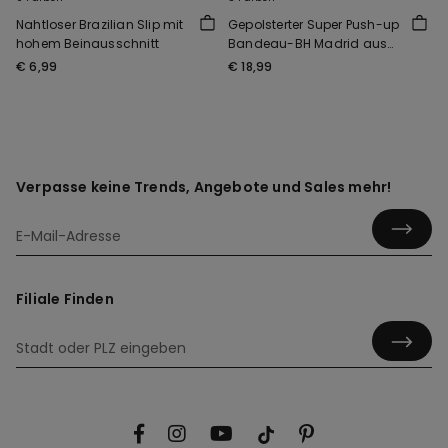
Nahtloser Brazilian Slip mit
Gepolsterter Super Push-up
hohem Beinausschnitt
Bandeau-BH Madrid aus
recycelter Mikrofaser
€ 6,99
€ 18,99
Verpasse keine Trends, Angebote und Sales mehr!
Filiale Finden