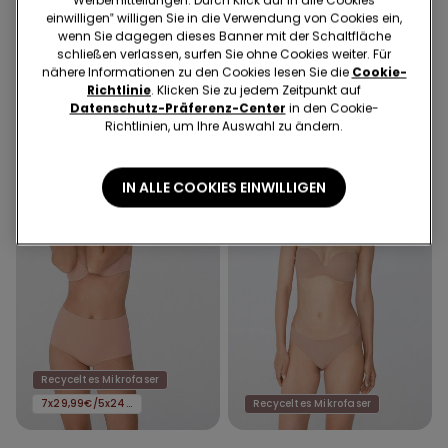
Werbemitteilungen. Durch Klick auf In alle Cookies
4 Farben
4 Farben
einwilligen‟ willigen Sie in die Verwendung von Cookies ein,
wenn Sie dagegen dieses Banner mit der Schaltfläche
Bandeau-BH Sidney aus
Bandeau-BH Sidney aus
schließen verlassen, surfen Sie ohne Cookies weiter. Für
recycelter Mikrofaser
recycelter Mikrofaser
nähere Informationen zu den Cookies lesen Sie die
Cookie-
€ 9,99
€ 9,99
Richtlinie
. Klicken Sie zu jedem Zeitpunkt auf
Datenschutz-Präferenz-Center
in den Cookie-
Richtlinien, um Ihre Auswahl zu ändern.
IN ALLE COOKIES EINWILLIGEN
Recyceltes Mikrofaser
7x29,99€/5x24,99€/3x16,99€
Recyceltes Mikrofaser