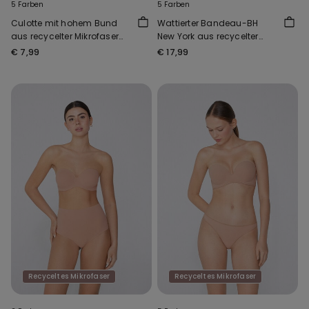
5 Farben
5 Farben
Culotte mit hohem Bund
Wattierter Bandeau-BH
aus recycelter Mikrofaser
New York aus recycelter
mit offenkantiger
Mikrofaser
€ 7,99
€ 17,99
Verarbeitung
Recyceltes Mikrofaser
Recyceltes Mikrofaser