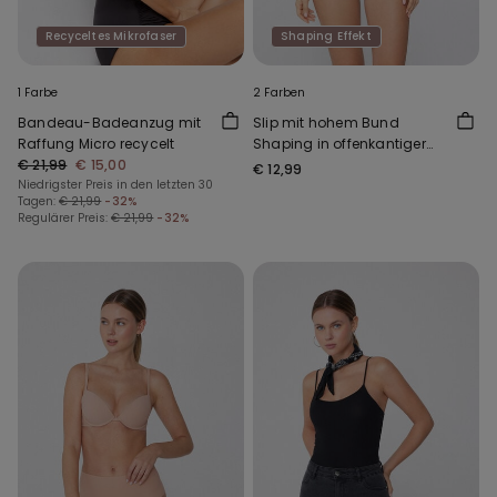
Recyceltes Mikrofaser
Shaping Effekt
1 Farbe
2 Farben
Bandeau-Badeanzug mit
Slip mit hohem Bund
Raffung Micro recycelt
Shaping in offenkantiger
€ 21,99
€ 15,00
Verarbeitung
€ 12,99
Niedrigster Preis in den letzten 30
Tagen:
€ 21,99
-32%
Regulärer Preis:
€ 21,99
-32%