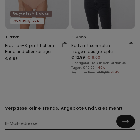
Recyceltes Mikrofaser
7x29,99€/5x24,99€/3x16,99€
4 Farben
2 Farben
Brazilian-Slip mit hohem
Body mit schmalen
Bund und offenkantiger
Trägern aus gerippter
Verarbeitung aus recycelter
Baumwolle
€ 12,99
€ 6,00
€ 6,99
Mikrofaser
Niedrigster Preis in den letzten 30
Tagen:
€ 10,00
-40%
Regulärer Preis:
€ 12,99
-54%
Verpasse keine Trends, Angebote und Sales mehr!