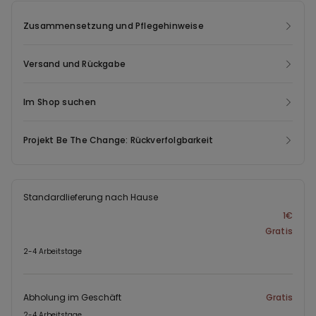
optimalen Komfort sowie einen dezenten Formeffekt und trägt
Zusammensetzung und Pflegehinweise
sich ideal unter Kleidern oder als wichtigstes Kleidungsstück
eines schlichten und doch raffinierten Looks. Slip-Passform
hinten.
Versand und Rückgabe
Im Shop suchen
Projekt Be The Change: Rückverfolgbarkeit
Standardlieferung nach Hause
1€
Gratis
2-4 Arbeitstage
Abholung im Geschäft
Gratis
2-4 Arbeitstage