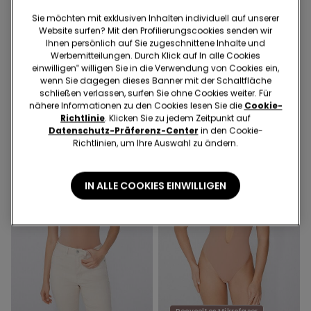
Shaping Effekt
Shaping Effekt
Sie möchten mit exklusiven Inhalten individuell auf unserer
Website surfen? Mit den Profilierungscookies senden wir
2 Farben
2 Farben
Ihnen persönlich auf Sie zugeschnittene Inhalte und
Werbemitteilungen. Durch Klick auf In alle Cookies
Brazilian mit hohem Bund
Slip mit hohem Bund
einwilligen‟ willigen Sie in die Verwendung von Cookies ein,
Shaping in offenkantiger
Shaping in offenkantiger
wenn Sie dagegen dieses Banner mit der Schaltfläche
Verarbeitung
Verarbeitung
€ 9,99
€ 12,99
schließen verlassen, surfen Sie ohne Cookies weiter. Für
nähere Informationen zu den Cookies lesen Sie die
Cookie-
Richtlinie
. Klicken Sie zu jedem Zeitpunkt auf
Datenschutz-Präferenz-Center
in den Cookie-
Richtlinien, um Ihre Auswahl zu ändern.
IN ALLE COOKIES EINWILLIGEN