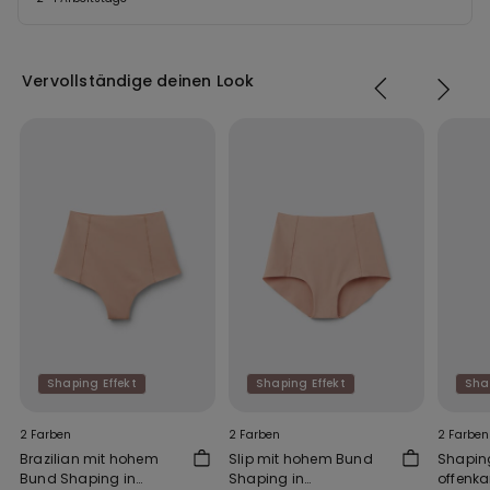
Vervollständige deinen Look
Shaping Effekt
Shaping Effekt
Sha
2 Farben
2 Farben
2 Farben
Brazilian mit hohem
Slip mit hohem Bund
Shaping
Bund Shaping in
Shaping in
offenka