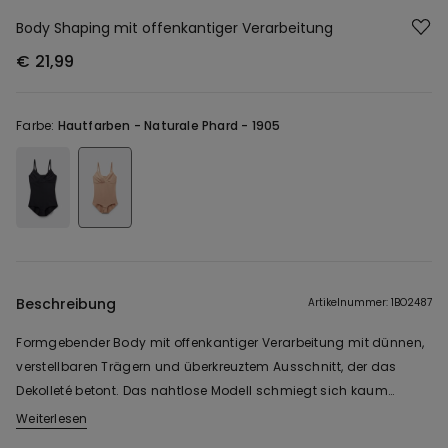
Body Shaping mit offenkantiger Verarbeitung
€ 21,99
Farbe:
Hautfarben -
Naturale Phard - 1905
Beschreibung
Artikelnummer: 1BO2487
Formgebender Body mit offenkantiger Verarbeitung mit dünnen,
verstellbaren Trägern und überkreuztem Ausschnitt, der das
Dekolleté betont. Das nahtlose Modell schmiegt sich kaum
spürbar an den Körper und formt die Silhouette mit einem
Weiterlesen
sanften, aber effektivem Halt. Der elastische Stoff garantiert