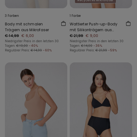
Recyceltes Mikrofaser
3 Farben
1 Farbe
Body mit schmalen
Wattierter Push-up-Body
Trägern aus Mikrofaser
mit Silikonträgern aus
€ 14,99
€ 6,00
recycelter Mikrofaser
€ 21,99
€ 9,00
Niedrigster Preis in den letzten 30
Niedrigster Preis in den letzten 30
Tagen:
€ 10,00
-40%
Tagen:
€ 14,00
-36%
Regulärer Preis:
€ 14,99
-60%
Regulärer Preis:
€ 21,99
-59%