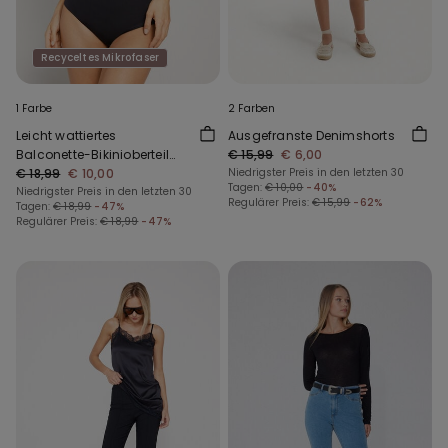
Recyceltes Mikrofaser
1 Farbe
2 Farben
Leicht wattiertes
Ausgefranste Denimshorts
Balconette-Bikinioberteil
€ 15,99
€ 6,00
mit Raffung aus recycelter
€ 18,99
€ 10,00
Niedrigster Preis in den letzten 30
Tagen:
€ 10,00
-40%
Mikrofaser
Niedrigster Preis in den letzten 30
Regulärer Preis:
€ 15,99
-62%
Tagen:
€ 18,99
-47%
Regulärer Preis:
€ 18,99
-47%