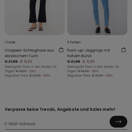
1 Farbe
4 Farben
Cropped-Schlaghose aus
Push-up-Jeggings mit
elastischem Tuch
hohem Bund
€ 21,99
€ 9,00
€ 21,99
€ 9,00
Niedrigster Preis in den letzten 30
Niedrigster Preis in den letzten 30
Tagen:
€ 14,00
-36%
Tagen:
€ 14,00
-36%
Regulärer Preis:
€ 21,99
-59%
Regulärer Preis:
€ 21,99
-59%
Verpasse keine Trends, Angebote und Sales mehr!