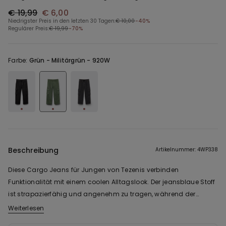
€ 19,99
€ 6,00
Niedrigster Preis in den letzten 30 Tagen:
€ 10,00
-40%
Regulärer Preis:
€ 19,99
-70%
Farbe:
Grün -
Militärgrün - 920W
Beschreibung
Artikelnummer: 4WP338
Diese Cargo Jeans für Jungen von Tezenis verbinden
Funktionalität mit einem coolen Alltagslook. Der jeansblaue Stoff
ist strapazierfähig und angenehm zu tragen, während der
Tunnelzug in der Taille eine flexible, bequeme Passform
Weiterlesen
ermöglicht. Große Seitentaschen im typischen Cargo-Stil bieten