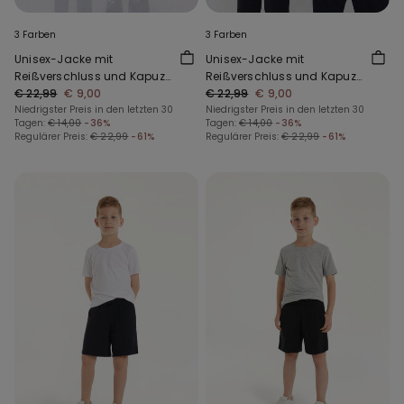
3 Farben
3 Farben
Unisex-Jacke mit
Unisex-Jacke mit
Reißverschluss und Kapuze
Reißverschluss und Kapuze
aus Funktionsgewebe für
€ 22,99
€ 9,00
aus Funktionsgewebe für
€ 22,99
€ 9,00
Kinder
Niedrigster Preis in den letzten 30
Kinder
Niedrigster Preis in den letzten 30
Tagen:
€ 14,00
-36%
Tagen:
€ 14,00
-36%
Regulärer Preis:
€ 22,99
-61%
Regulärer Preis:
€ 22,99
-61%