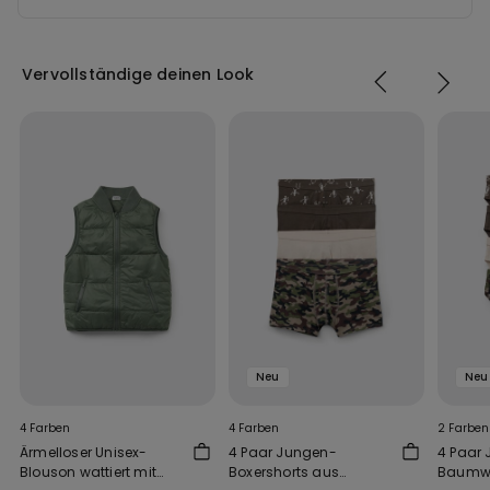
Vervollständige deinen Look
Neu
Neu
4 Farben
4 Farben
2 Farben
Ärmelloser Unisex-
4 Paar Jungen-
4 Paar 
Blouson wattiert mit
Boxershorts aus
Baumwol