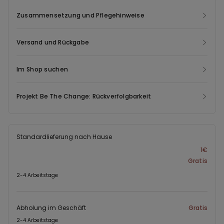
Platz für kleine Schätze und unterstreichen den lässigen
Zusammensetzung und Pflegehinweise
Charakter der Hose. Die Jeans für Jungen ist pflegeleicht,
formstabil und kann bei niedrigen Temperaturen gewaschen
werden. Du kannst sie vielseitig kombinieren und sowohl in der
Versand und Rückgabe
Schule als auch in der Freizeit tragen. Durch den bequemen
Schnitt eignet sich die Jungen Cargo Hose ideal zum Spielen,
Im Shop suchen
Toben oder für entspannte Tage unterwegs. Ein praktisches
Kleidungsstück, das Bewegungsfreiheit bietet und gleichzeitig
Projekt Be The Change: Rückverfolgbarkeit
modern aussieht.
Standardlieferung nach Hause
1€
Gratis
2-4 Arbeitstage
Abholung im Geschäft
Gratis
2-4 Arbeitstage