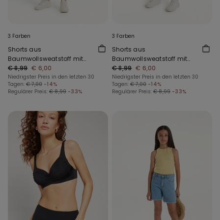
3 Farben
3 Farben
Shorts aus
Shorts aus
Baumwollsweatstoff mit
Baumwollsweatstoff mit
Taschen für Jungen
€ 8,99
€ 6,00
Taschen für Jungen
€ 8,99
€ 6,00
Niedrigster Preis in den letzten 30
Niedrigster Preis in den letzten 30
Tagen:
€ 7,00
-14%
Tagen:
€ 7,00
-14%
Regulärer Preis:
€ 8,99
-33%
Regulärer Preis:
€ 8,99
-33%