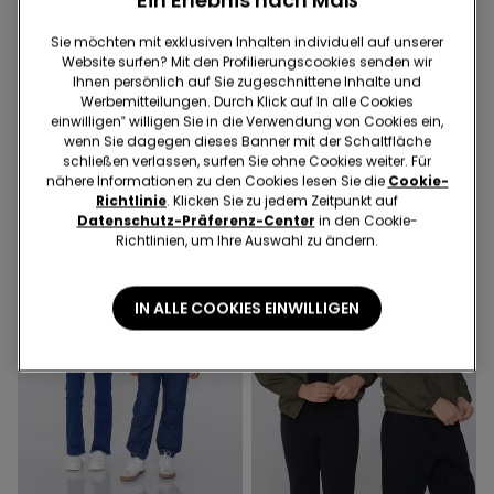
Ein Erlebnis nach Maß
3 Farben
3 Farben
Cargo-Jeans mit
Shorts aus
Sie möchten mit exklusiven Inhalten individuell auf unserer
Tunnelzug für Jungen
Baumwollsweatstoff mit
Website surfen? Mit den Profilierungscookies senden wir
€ 19,99
€ 6,00
Taschen für Jungen
€ 8,99
€ 6,00
Ihnen persönlich auf Sie zugeschnittene Inhalte und
Niedrigster Preis in den letzten 30
Niedrigster Preis in den letzten 30
Werbemitteilungen. Durch Klick auf In alle Cookies
Tagen:
€ 10,00
-40%
Tagen:
€ 7,00
-14%
einwilligen‟ willigen Sie in die Verwendung von Cookies ein,
Regulärer Preis:
€ 19,99
-70%
Regulärer Preis:
€ 8,99
-33%
wenn Sie dagegen dieses Banner mit der Schaltfläche
schließen verlassen, surfen Sie ohne Cookies weiter. Für
nähere Informationen zu den Cookies lesen Sie die
Cookie-
Richtlinie
. Klicken Sie zu jedem Zeitpunkt auf
Datenschutz-Präferenz-Center
in den Cookie-
Richtlinien, um Ihre Auswahl zu ändern.
IN ALLE COOKIES EINWILLIGEN