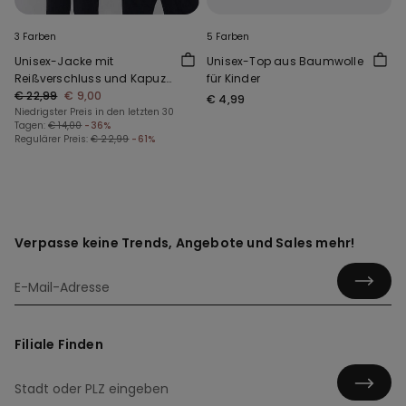
3 Farben
5 Farben
Unisex-Jacke mit
Unisex-Top aus Baumwolle
Reißverschluss und Kapuze
für Kinder
aus Funktionsgewebe für
€ 22,99
€ 9,00
€ 4,99
Kinder
Niedrigster Preis in den letzten 30
Tagen:
€ 14,00
-36%
Regulärer Preis:
€ 22,99
-61%
Verpasse keine Trends, Angebote und Sales mehr!
Filiale Finden