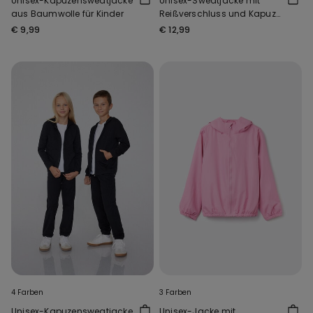
Unisex-Kapuzensweatjacke
Unisex-Sweatjacke mit
aus Baumwolle für Kinder
Reißverschluss und Kapuze
für Kinder
€ 9,99
€ 12,99
4 Farben
3 Farben
Unisex-Kapuzensweatjacke
Unisex-Jacke mit