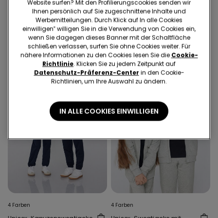
Unisex-Sweatjacke mit
Unisex-Sweatjacke mit
Website surfen? Mit den Profilierungscookies senden wir
Reißverschluss und Kapuze
Reißverschluss und Kapuze
Ihnen persönlich auf Sie zugeschnittene Inhalte und
Werbemitteilungen. Durch Klick auf In alle Cookies
für Kinder
für Kinder
€ 12,99
€ 12,99
einwilligen‟ willigen Sie in die Verwendung von Cookies ein,
wenn Sie dagegen dieses Banner mit der Schaltfläche
schließen verlassen, surfen Sie ohne Cookies weiter. Für
nähere Informationen zu den Cookies lesen Sie die
Cookie-
Richtlinie
. Klicken Sie zu jedem Zeitpunkt auf
Datenschutz-Präferenz-Center
in den Cookie-
Richtlinien, um Ihre Auswahl zu ändern.
IN ALLE COOKIES EINWILLIGEN
4 Farben
4 Farben