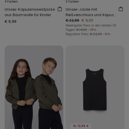
4 Farben
3 Farben
Unisex-Kapuzensweatjacke
Unisex-Jacke mit
aus Baumwolle für Kinder
Reißverschluss und Kapuze
aus Funktionsgewebe für
€ 22,99
€ 9,00
€ 9,99
Kinder
Niedrigster Preis in den letzten 30
Tagen:
€ 14,00
-36%
Regulärer Preis:
€ 22,99
-61%
3x 12,99 €