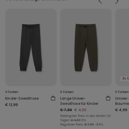
3x 1
4 Farben
6 Farben
5 Farben
Kinder-Sweathose
Lange Unisex-
Unisex
Sweathose für Kinder
Baumwol
€ 12,99
€ 7,99
€ 4,00
€ 4,99
Niedrigster Preis in den letzten 30
Tagen:
€ 4,00
0%
Regulärer Preis:
€ 7,99
-50%