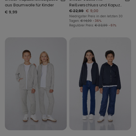
aus Baumwolle für Kinder
Reißverschluss und Kapuze
aus Funktionsgewebe für
€ 22,99
€ 9,00
€ 9,99
Kinder
Niedrigster Preis in den letzten 30
Tagen:
€ 14,00
-36%
Regulärer Preis:
€ 22,99
-61%