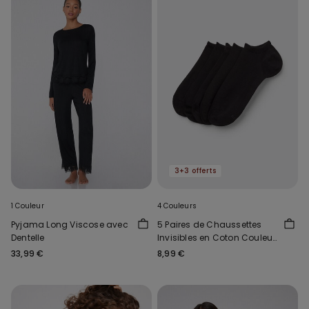
3+3 offerts
1 Couleur
4 Couleurs
Pyjama Long Viscose avec
5 Paires de Chaussettes
Dentelle
Invisibles en Coton Couleur
Unie Unisexe
33,99 €
8,99 €