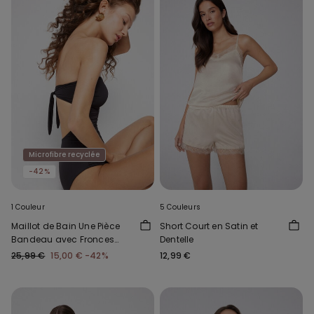
Microfibre recyclée
-42%
1 Couleur
5 Couleurs
Maillot de Bain Une Pièce
Short Court en Satin et
Bandeau avec Fronces
Dentelle
Microfibre Recyclée
25,99 €
15,00 €
-42%
12,99 €