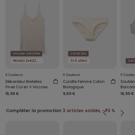
Viscose Certifiée
Coton bio
PROMO 2x€22.99
3+3 offert
Cot
6 Couleurs
11 Couleurs
5 Couleu
Débardeur Bretelles
Culotte Femme Coton
Soutie
Fines Col en V Viscose
Biologique
Balcon
Dentelle
Biologi
15,99 €
9,99 €
16,99 €
Compléter la promotion
3 articles soldés, -70 %