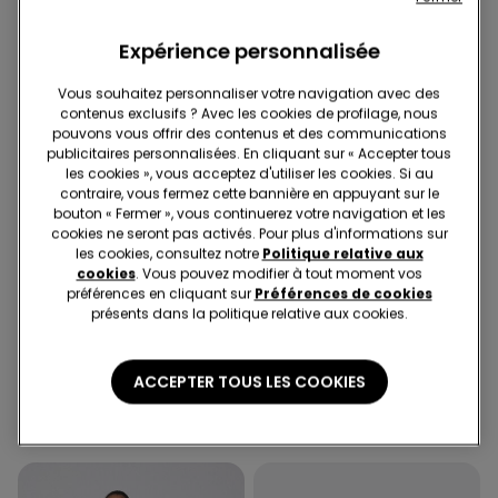
Expérience personnalisée
Vous souhaitez personnaliser votre navigation avec des
contenus exclusifs ? Avec les cookies de profilage, nous
pouvons vous offrir des contenus et des communications
publicitaires personnalisées. En cliquant sur « Accepter tous
les cookies », vous acceptez d'utiliser les cookies. Si au
contraire, vous fermez cette bannière en appuyant sur le
bouton « Fermer », vous continuerez votre navigation et les
cookies ne seront pas activés. Pour plus d'informations sur
les cookies, consultez notre
Politique relative aux
-50%
-50%
cookies
. Vous pouvez modifier à tout moment vos
3 articles soldés, -70 %
3 articles soldés, -70 %
préférences en cliquant sur
Préférences de cookies
présents dans la politique relative aux cookies.
3 Couleurs
1 Couleur
Pyjama Court en Coton
Pull Coton Manches
ACCEPTER TOUS LES COOKIES
Passepoilé
Longues Surpiqûres
20,99 €
10,50 €
-50%
14,99 €
7,50 €
-50%