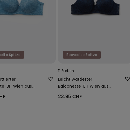
elte Spitze
Recycelte Spitze
11 Farben
ttierter
Leicht wattierter
te-BH Wien aus
Balconette-BH Wien aus
er Spitze
recycelter Spitze
HF
23.95 CHF