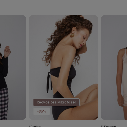
Recyceltes Mikrofaser
-35%
1 Farbe
5 Farben