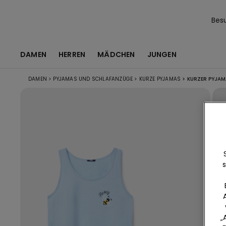
Bes
DAMEN
HERREN
MÄDCHEN
JUNGEN
DAMEN
>
PYJAMAS UND SCHLAFANZÜGE
>
KURZE PYJAMAS
>
KURZER PYJAM
s
„