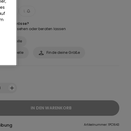
er,
ies
M
L
auf
um
 bei der Grösse?
abelle ansehen oder beraten lassen
ößentabelle
rößentabelle
Finde deine Größe
1
IN DEN WARENKORB
eibung
Artikelnummer: 1PC1643