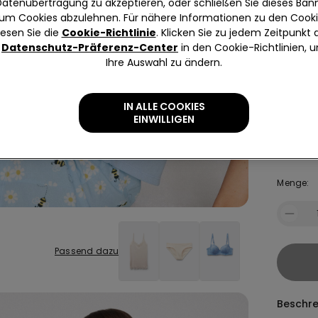
Datenübertragung zu akzeptieren, oder schließen Sie dieses Bann
um Cookies abzulehnen. Für nähere Informationen zu den Cook
S
lesen Sie die
Cookie-Richtlinie
. Klicken Sie zu jedem Zeitpunkt 
Datenschutz-Präferenz-Center
in den Cookie-Richtlinien, 
Unsicher
Ihre Auswahl zu ändern.
Grössent
Gr
IN ALLE COOKIES
EINWILLIGEN
G
Menge:
Passend dazu
Beschr