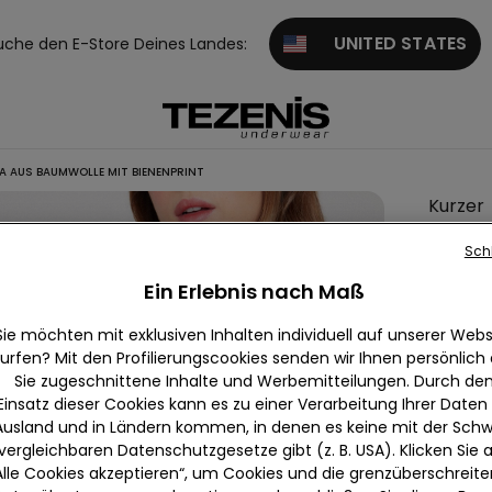
UNITED STATES
uche den E-Store Deines Landes:
A AUS BAUMWOLLE MIT BIENENPRINT
Kurzer
Pyjama
Sch
Baumwo
Ein Erlebnis nach Maß
mit
Bienen
Sie möchten mit exklusiven Inhalten individuell auf unserer Webs
urfen? Mit den Profilierungscookies senden wir Ihnen persönlich
Sie zugeschnittene Inhalte und Werbemitteilungen. Durch de
Einsatz dieser Cookies kann es zu einer Verarbeitung Ihrer Daten
Farbe:
-
Ausland und in Ländern kommen, in denen es keine mit der Schw
vergleichbaren Datenschutzgesetze gibt (z. B. USA). Klicken Sie 
Alle Cookies akzeptieren“, um Cookies und die grenzüberschreit
Größe: