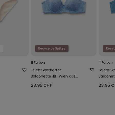
0
Recycelte Spitze
Recyc
11 Farben
11 Farben
Leicht wattierter
Leicht wa
Balconette-BH Wien aus
Balconet
recycelter Spitze
recycelt
23.95 CHF
23.95 C