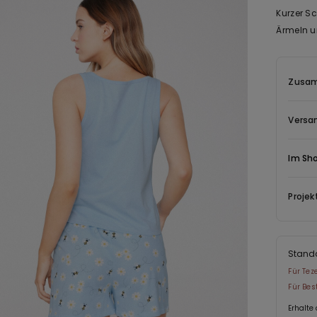
Kurzer S
Ärmeln u
Zusam
Versa
Im Sh
Projek
Stand
Für Tez
Für Bes
Erhalte