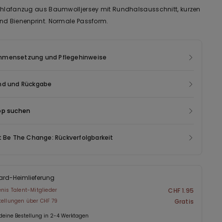
chlafanzug aus Baumwolljersey mit Rundhalsausschnitt, kurzen
nd Bienenprint. Normale Passform.
mensetzung und Pflegehinweise
nd und Rückgabe
op suchen
t Be The Change: Rückverfolgbarkeit
ard-Heimlieferung
enis Talent-Mitglieder
CHF 1.95
tellungen über CHF 79
Gratis
 deine Bestellung in 2-4 Werktagen