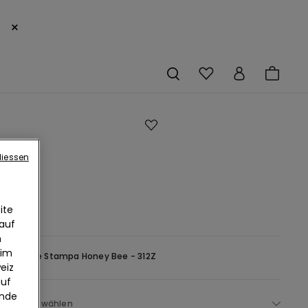
×
 aus
liessen
lle
print
ite
 auf
n
 im
Angel Blue Stampa Honey Bee - 312Z
eiz
auf
ende
Größe auswählen