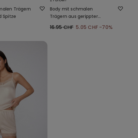
malen Trägern
Body mit schmalen
d Spitze
Trägern aus gerippter
Baumwolle
16.95 CHF
5.05 CHF
-70%