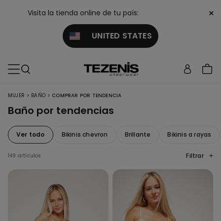
×
Visita la tienda online de tu país:
UNITED STATES
>
>
MUJER
BAÑO
COMPRAR POR TENDENCIA
Baño por tendencias
Ver todo
Bikinis chevron
Brillante
Bikinis a rayas
Filtrar
149 artículos