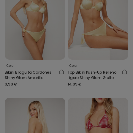
1 Color
1 Color
Bikini Braguita Cordones
Top Bikini Push-Up Relleno
Shiny Glam Amarillo
Ligero Shiny Glam Giallo
mantequilla
Burro
9,99 €
14,99 €