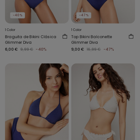
-40%
-47%
1 Color
1 Color
Braguita de Bikini Clásica
Top Bikini Balconette
Glimmer Diva
Glimmer Diva
6,00 €
9,99 €
-40%
9,00 €
16,99 €
-47%