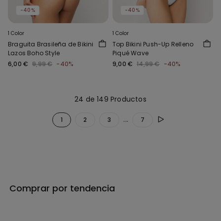
-40%
-40%
1 Color
1 Color
Braguita Brasileña de Bikini
Top Bikini Push-Up Relleno
Lazos Boho Style
Piqué Wave
6,00 €
9,99 €
-40%
9,00 €
14,99 €
-40%
24 de 149 Productos
...
1
2
3
7
Comprar por tendencia