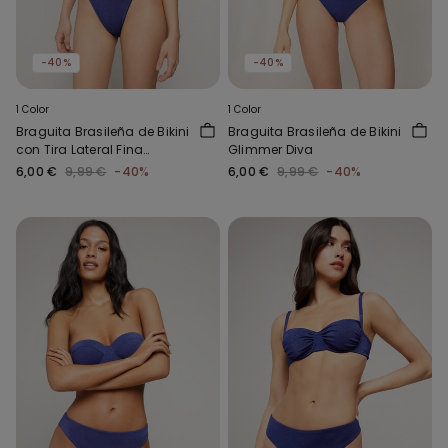
-40%
-40%
1 Color
1 Color
Braguita Brasileña de Bikini
Braguita Brasileña de Bikini
con Tira Lateral Fina
Glimmer Diva
Glimmer Diva
6,00 €
9,99 €
-40%
6,00 €
9,99 €
-40%