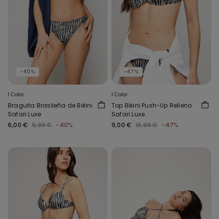
-40%
-47%
1 Color
1 Color
Braguita Brasileña de Bikini
Top Bikini Push-Up Relleno
Safari Luxe
Safari Luxe
6,00 €
9,99 €
-40%
9,00 €
16,99 €
-47%