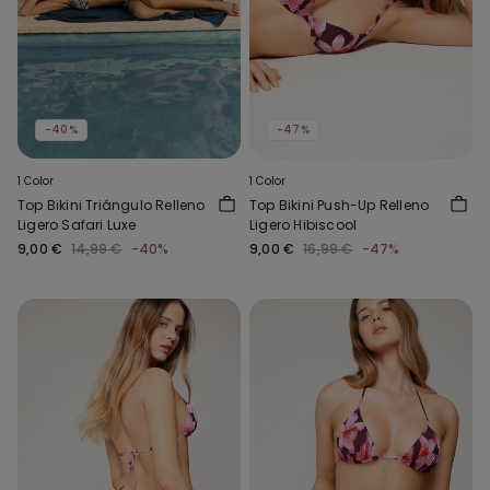
-40%
-47%
1 Color
1 Color
Top Bikini Triángulo Relleno
Top Bikini Push-Up Relleno
Ligero Safari Luxe
Ligero Hibiscool
9,00 €
14,99 €
-40%
9,00 €
16,99 €
-47%