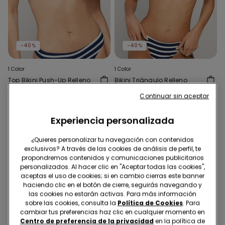
-40%
-40%
1 Color
1 Color
Top Bikini Push-Up Relleno
Bikini Triángulo Relleno
Ligero Sailor Stripes
Extraíble Sailor Stripes
Continuar sin aceptar
9,00 €
14,99 €
-40%
9,00 €
14,99 €
-40%
Experiencia personalizada
¿Quieres personalizar tu navegación con contenidos
exclusivos? A través de las cookies de análisis de perfil, te
propondremos contenidos y comunicaciones publicitarios
personalizados. Al hacer clic en "Aceptar todas las cookies",
aceptas el uso de cookies; si en cambio cierras este banner
haciendo clic en el botón de cierre, seguirás navegando y
las cookies no estarán activas. Para más información
sobre las cookies, consulta la
Política de Cookies
. Para
cambiar tus preferencias haz clic en cualquier momento en
Centro de preferencia de la privacidad
en la política de