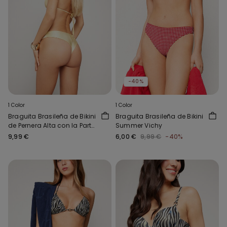
-40%
1 Color
1 Color
Braguita Brasileña de Bikini
Braguita Brasileña de Bikini
de Pernera Alta con la Parte
Summer Vichy
Delantera Más Baja Shiny
9,99 €
6,00 €
9,99 €
-40%
Amarillo mantequilla