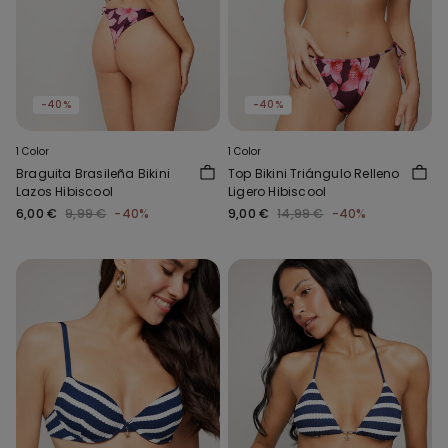
-40%
-40%
1 Color
1 Color
Braguita Brasileña Bikini
Top Bikini Triángulo Relleno
Lazos Hibiscool
Ligero Hibiscool
6,00 €
9,99 €
-40%
9,00 €
14,99 €
-40%