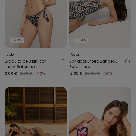
-40%
-54%
1 Color
1 Color
Braguita de Bikini con
Bañador Entero Bandeau
Lazos Safari Luxe
Safari Luxe
6,00 €
9,99 €
-40%
12,00 €
25,99 €
-54%