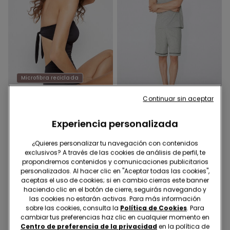
Microfibra reciclada
-40%
-41%
Continuar sin aceptar
1 Color
3 Colores
Experiencia personalizada
Bañador Entero Bandeau
Pijama Corto de Algodón
Frunce Microfibra
con Ribete y Bolsillo
¿Quieres personalizar tu navegación con contenidos
Reciclada
12,00 €
19,99 €
-40%
10,00 €
16,99 €
-41%
exclusivos? A través de las cookies de análisis de perfil, te
propondremos contenidos y comunicaciones publicitarios
personalizados. Al hacer clic en "Aceptar todas las cookies",
aceptas el uso de cookies; si en cambio cierras este banner
haciendo clic en el botón de cierre, seguirás navegando y
las cookies no estarán activas. Para más información
sobre las cookies, consulta la
Política de Cookies
. Para
cambiar tus preferencias haz clic en cualquier momento en
Centro de preferencia de la privacidad
en la política de