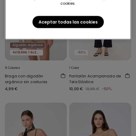
cookies.
Aceptar todas las cookies
Algodón orgánico
4x18,99€ | 6x24,99€
-50%
9 Colores
1 Color
Braga con algodón
Pantalón Acampanado de
orgánico sin costuras
Tela Elástica
4,99 €
10,00 €
19,99 €
-50%