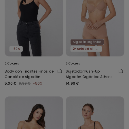
Algodón orgánico
-50%
2ª unidad al -50%
2 Colores
5 Colores
Body con Tirantes Finos de
Sujetador Push-Up
Canalé de Algodón
Algodón Orgánico Athens
5,00 €
9,99 €
-50%
14,99 €