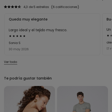
4,3
de 5 estrellas
6 calificaciones
Queda muy elegante
Bu
Un 
Largo ideal y el tejido muy fresco.
Cal
Calificación
de
de
ole
Sonia S
5
5
17 
30 may 2026
so
sobre
5
5
Ver todo
Te podría gustar también