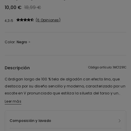
10,00 €
18,99 €
6 Opiniones
4,3
Color:
Negro -
Descripción
Código artículo: 1MC1291C
Cárdigan largo de 100 % tela de algodón con efecto lino, que
destaca por su diseño sencillo y moderno, caracterizado por un
escote en V pronunciado que estiliza la silueta del torso y un
cierre con un solo botón en la parte delantera. El corte
Leer más
ligeramente entallado crea una silueta elegante y
favorecedora. El tejido de tela de algodón tiene un tacto natural
Composición y lavado
y una textura ligera, ideal para la temporada de calor y para
completar looks minimalistas con un toque contemporáneo. Es