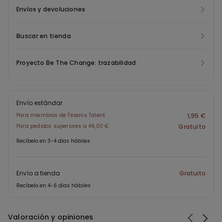
perfecto para llevarlo solo o combinado con camisas y tops
Envíos y devoluciones
básicos, y queda bien tanto en looks casual como en conjuntos
más elegantes.
Buscar en tienda
Proyecto Be The Change: trazabilidad
Envío estándar
Para miembros de Tezenis Talent
1,95 €
Para pedidos superiores a 49,00 €
Gratuito
Recíbelo en 3-4 días hábiles
Envío a tienda
Gratuito
Recíbelo en 4-6 días hábiles
Valoración y opiniones