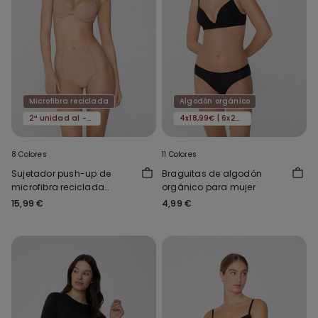
Microfibra reciclada
Algodón orgánico
2ª unidad al -50%
4x18,99€ | 6x24,99€
8 Colores
11 Colores
Sujetador push-up de
Braguitas de algodón
microfibra reciclada
orgánico para mujer
Athens
15,99 €
4,99 €