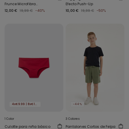
Frunce Microfibra
Efecto Push-Up
Reciclada
12,00 €
19,99 €
-40%
10,00 €
19,99 €
-50%
4x€9.99 | 8x€16.99
-44%
1 Color
3 Colores
Culotte para niña básico
Pantalones Cortos de Felpa