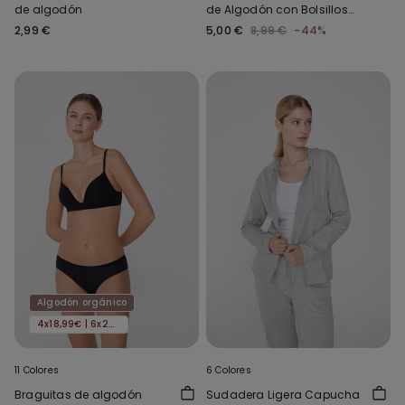
de algodón
de Algodón con Bolsillos
para Niño
2,99 €
5,00 €
8,99 €
-44%
Algodón orgánico
4x18,99€ | 6x24,99€
11 Colores
6 Colores
Braguitas de algodón
Sudadera Ligera Capucha