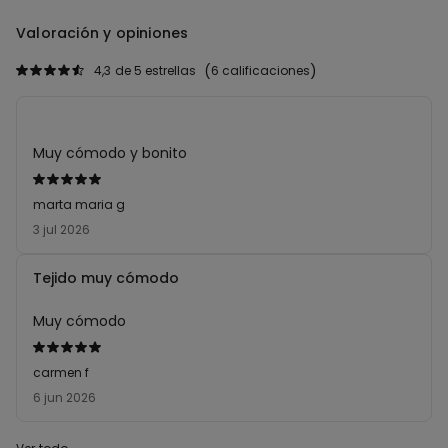
Valoración y opiniones
4,3
de 5 estrellas
6 calificaciones
Muy cómodo y bonito
Calificación
de
marta maria g
5
3 jul 2026
sobre
5
Tejido muy cómodo
Muy cómodo
Calificación
de
carmen f
5
6 jun 2026
sobre
5