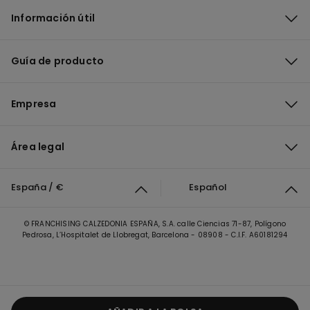
Información útil
Guía de producto
Empresa
Área legal
España / €
Español
© FRANCHISING CALZEDONIA ESPAÑA, S.A. calle Ciencias 71-87, Polígono
Pedrosa, L’Hospitalet de Llobregat, Barcelona - 08908 - C.I.F. A60181294