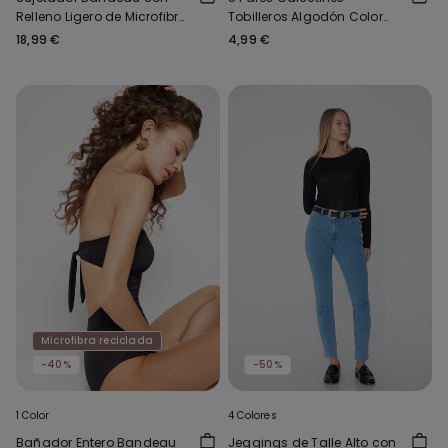
Relleno Ligero de Microfibra
Tobilleros Algodón Color
Reciclada Full Coverage
Liso Unisex
18,99 €
4,99 €
Microfibra reciclada
-40%
-50%
1 Color
4 Colores
Bañador Entero Bandeau
Jeggings de Talle Alto con