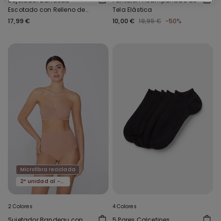
Sujetador Bandeau
Pantalón Acampanado de
Escotado con Relleno de
Tela Elástica
Microfibra Reciclada
17,99 €
10,00 €
19,99 €
-50%
Microfibra reciclada
2ª unidad al -50%
2 Colores
4 Colores
Sujetador Bandeau con
5 Pares Calcetines