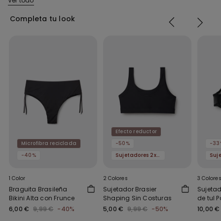
Ver todo
Completa tu look
Efecto reductor
Microfibra reciclada
-50%
-33
-40%
Sujetadores 2x15€
1 Color
2 Colores
3 Colore
Braguita Brasileña
Sujetador Brasier
Sujetad
Bikini Alta con Frunce
Shaping Sin Costuras
de tul P
6,00 €
9,99 €
-40%
5,00 €
9,99 €
-50%
10,00 €