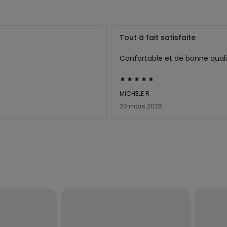
Tout à fait satisfaite
Confortable et de bonne qual
Évalué
5sur 5
MICHELE R
20 mars 2026