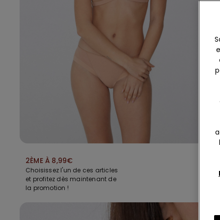
S
e
p
a
2ÈME À 8,99€
Choisissez l'un de ces articles
et profitez dès maintenant de
la promotion !