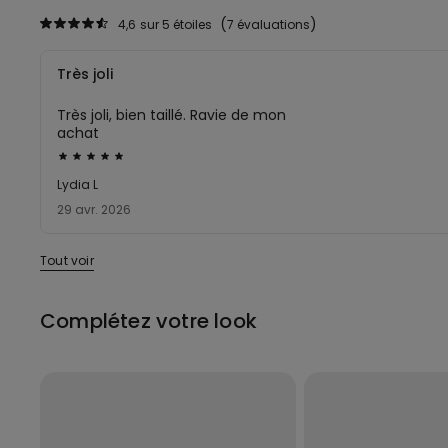
4,6
sur 5 étoiles
7 évaluations
Très joli
Très joli, bien taillé. Ravie de mon
achat
Évalué
5sur 5
Lydia L
29 avr. 2026
Tout voir
Complétez votre look