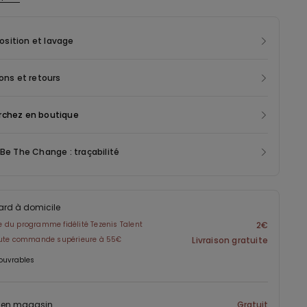
s offre une coupe naturelle, soutenue par des armatures
 qui assurent une meilleure stabilité et un meilleur maintien,
sition et lavage
ue les bords plats et sans coutures garantissent un look
le même sous les tenues les plus près du corps. Les bretelles
lables et la fermeture se compose de trois crochets à quatre
sons et retours
. Pour les tailles 95B et supérieures, le nombre de crochets et les
s des bretelles peuvent varier afin d’offrir une coupe et un
rchez en boutique
optimaux.
 Be The Change : traçabilité
ard à domicile
du programme fidélité Tezenis Talent
2€
oute commande supérieure à 55€
Livraison gratuite
 ouvrables
t en magasin
Gratuit