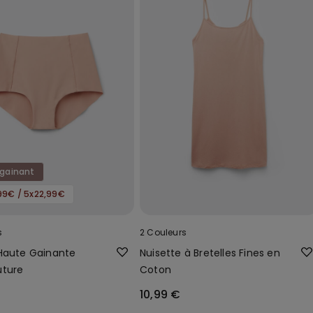
 gainant
99€ / 5x22,99€
s
2 Couleurs
Haute Gainante
Nuisette à Bretelles Fines en
uture
Coton
10,99 €