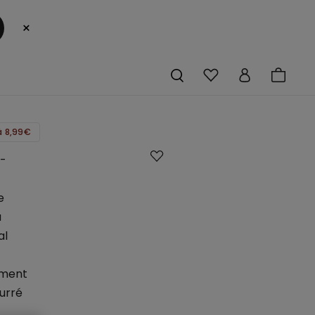
×
 8,99€
n-
e
a
al
ement
urré