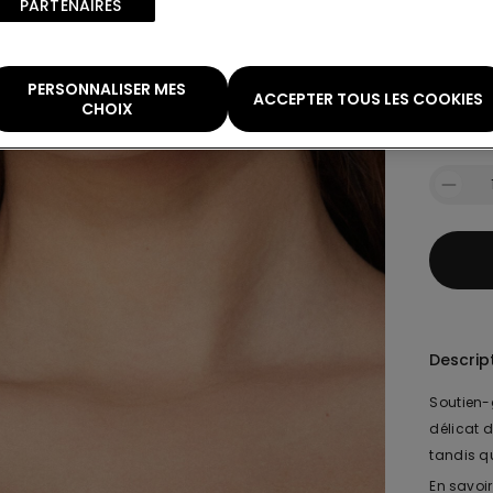
PARTENAIRES​
Gu
G
PERSONNALISER MES
ACCEPTER TOUS LES COOKIES
CHOIX
Quantité:
Descrip
Soutien-g
délicat d
tandis qu
discrète
En savoir