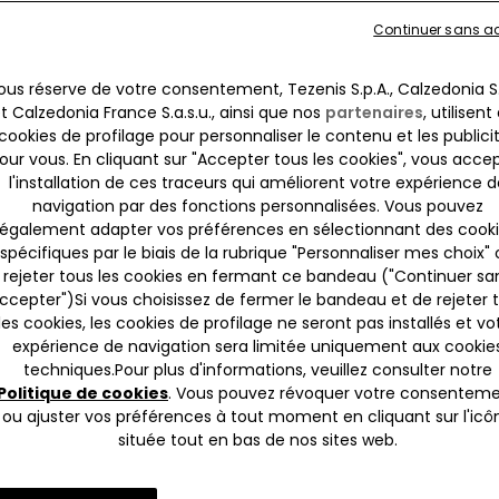
15,99 
Continuer sans a
4,6
ous réserve de votre consentement, Tezenis S.p.A., Calzedonia S.
t Calzedonia France S.a.s.u., ainsi que nos
partenaires
, utilisent
Couleur:
cookies de profilage pour personnaliser le contenu et les publici
our vous. En cliquant sur "Accepter tous les cookies", vous acce
l'installation de ces traceurs qui améliorent votre expérience d
navigation par des fonctions personnalisées. Vous pouvez
également adapter vos préférences en sélectionnant des cook
spécifiques par le biais de la rubrique "Personnaliser mes choix"
rejeter tous les cookies en fermant ce bandeau ("Continuer sa
ccepter")​Si vous choisissez de fermer le bandeau et de rejeter 
Taille:
Sé
les cookies, les cookies de profilage ne seront pas installés et vo
expérience de navigation sera limitée uniquement aux cookie
80B
techniques.​Pour plus d'informations, veuillez consulter notre
Politique de cookies
. Vous pouvez révoquer votre consentem
100B
Compléter la promo
ou ajuster vos préférences à tout moment en cliquant sur l'icô
située tout en bas de nos sites web.
Vous n'êt
Consultez