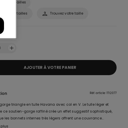
ide des tailles
uide des tailles
Trouvez votre taille
1
AJOUTER À VOTRE PANIER
tion
Réf. article: 1TI2077
orge triangle en tulle Havana avec col en V. Le tulle léger et
e ce soutien-gorge raffiné crée un effet suggestif sophistiqué,
e les bonnets internes très légers offrent une couvrance
 sans renoncer au jeu de transparence. Le design sans
 plus