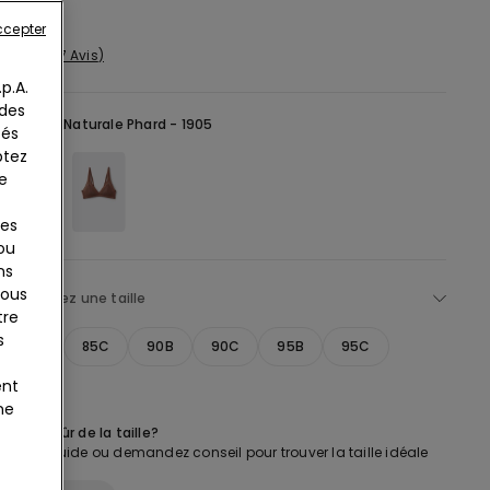
€
ccepter
7 Avis
p.A.
 des
Naturel -
Naturale Phard - 1905
tés
ptez
e
ies
 ou
ns
tous
lectionnez une taille
tre
s
85B
85C
90B
90C
95B
95C
ent
ne
es pas sûr de la taille?
 notre guide ou demandez conseil pour trouver la taille idéale