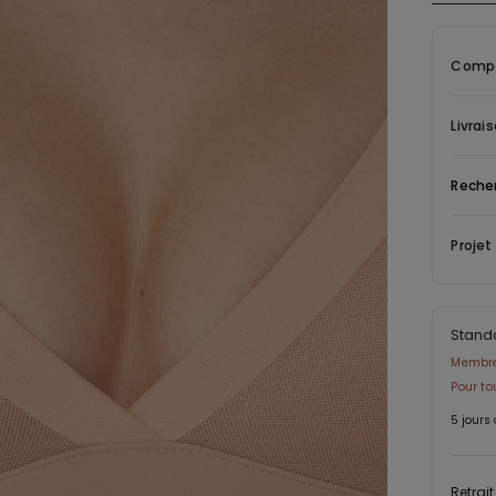
armature
latérales
Compo
tandis q
impeccab
sont rég
Livrai
positions
dimension
Reche
confort 
Projet
Stand
Membre 
Pour t
5 jours
Retrai