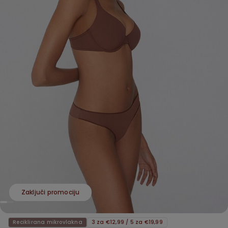
Zaključi promociju
Reciklirana mikrovlakna
3 za €12,99 / 5 za €19,99