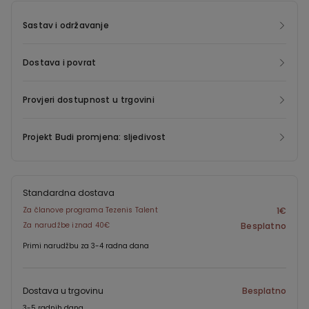
mreža i tepiha. Econyl ® ima ista svojstva izvornog najlona, ali
se može beskonačno reciklirati i preoblikovati, što omogućuje
Sastav i održavanje
uštedu energije i emisija te daje novi život otpadu, koji bi inače
bio namijenjen za odlaganje.
Dostava i povrat
Provjeri dostupnost u trgovini
Projekt Budi promjena: sljedivost
Standardna dostava
Za članove programa Tezenis Talent
1€
Za narudžbe iznad 40€
Besplatno
Primi narudžbu za 3-4 radna dana
Dostava u trgovinu
Besplatno
3-5 radnih dana