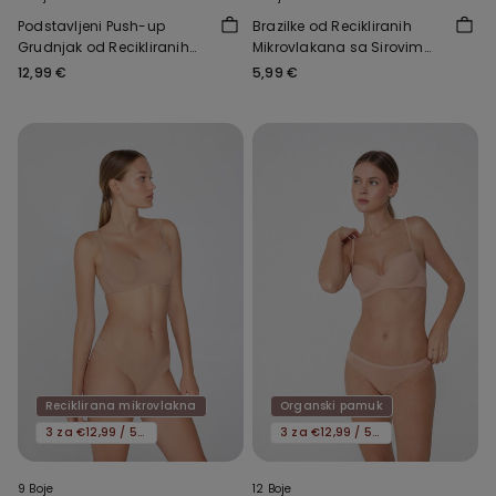
Podstavljeni Push-up
Brazilke od Recikliranih
Grudnjak od Recikliranih
Mikrovlakana sa Sirovim
Mikrovlakana Athens
Rubom
12,99 €
5,99 €
Reciklirana mikrovlakna
Organski pamuk
3 za €12,99 / 5 za €19,99
3 za €12,99 / 5 za €19,99
9 Boje
12 Boje