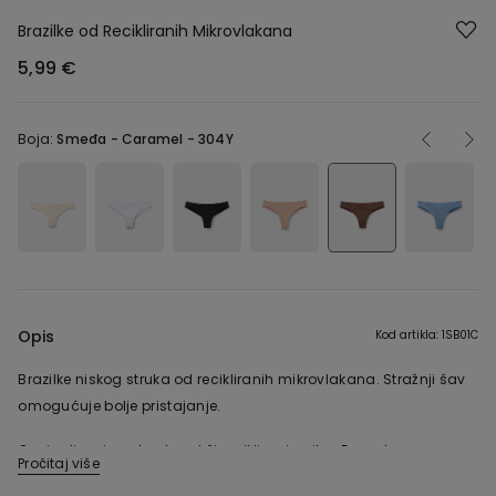
Brazilke od Recikliranih Mikrovlakana
5,99 €
Boja:
Smeđa -
Caramel - 304Y
Opis
Kod artikla: 1SB01C
Brazilke niskog struka od recikliranih mikrovlakana. Stražnji šav
omogućuje bolje pristajanje.
Ovaj odjevni predmet sadrži reciklirani najlon Econyl ®,
Pročitaj više
regeneriran iz proizvodnog otpada prije potrošnje, ribarskih