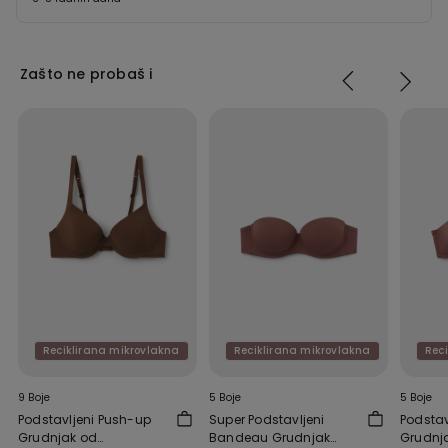
Zašto ne probaš i
Reciklirana mikrovlakna
Reciklirana mikrovlakna
Rec
9 Boje
5 Boje
5 Boje
Podstavljeni Push-up
Super Podstavljeni
Podsta
Grudnjak od
Bandeau Grudnjak
Grudnj