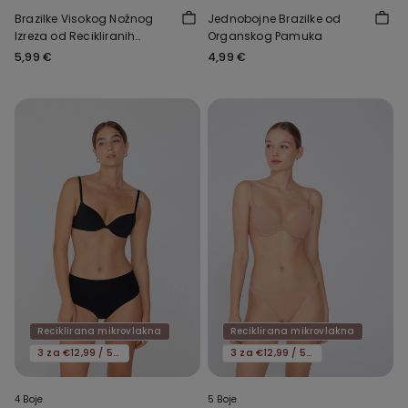
Brazilke Visokog Nožnog
Jednobojne Brazilke od
Izreza od Recikliranih
Organskog Pamuka
Mikrovlakana sa Sirovim
5,99 €
4,99 €
Rubom
Reciklirana mikrovlakna
Reciklirana mikrovlakna
3 za €12,99 / 5 za €19,99
3 za €12,99 / 5 za €19,99
4 Boje
5 Boje