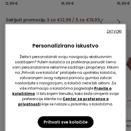
Recikliranih
Madrid od Recikliranih
Recikli
12,99 €
16,99 €
15,99 €
Mikrovlakana Athens
Mikrovlakana
Mikrovl
Zaključi promociju
3 za €12,99 / 5 za €19,99
ZATVORI
Personalizirano iskustvo
Želite li personalizirati svoju navigaciju ekskluzivnim
sadržajem? Putem kolačića za profiliranje ponudit ćemo
vam personalizirane reklamne sadržaje i priopćenja. Klikom
na „Prihvati sve kolačiće” pristajete na upotrebu kolačića,
zatvaranjem ovog natpisa pomoću gumba zatvori
nastavljate s navigacijom, a kolačići neće biti aktivni. Za
više informacija o kolačićima pogledajte
Pravila o
kolačićima
. U bilo kojem trenutku, kako biste izmijenili svoje
Reciklirana mikrovlakna
preferencije, kliknite na
Centar za preference o
3 za €12,99 / 5 za €19,99
3 za €12,99 / 5 za €19,99
privatnosti
koje se nalaze u pravilniku o kolačićima.
3 Boje
5 Boje
3 Boje
Brazilke od Tila
Gaćice Culotte od
Gaćice 
Prihvati sve kolačiće
Essential
Recikliranih
Essenti