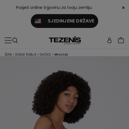
×
Posjeti online trgovinu za tvoju zemlju:
SJEDINJENE DRŽAVE
ŽENE
>
DONJE RUBLJE
>
GAĆICE
>
BRAZILKE