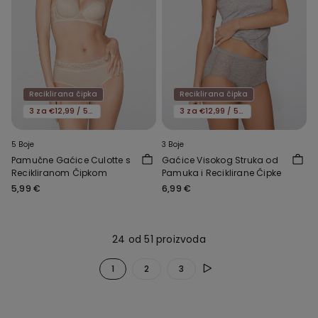
Reciklirana čipka
Reciklirana čipka
3 za €12,99 / 5 za €19,99
3 za €12,99 / 5 za €19,99
5 Boje
3 Boje
Pamučne Gaćice Culotte s
Gaćice Visokog Struka od
Recikliranom Čipkom
Pamuka i Reciklirane Čipke
5,99 €
6,99 €
24 od 51 proizvoda
1
2
3