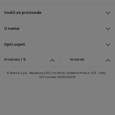
Vodič za proizvode
O nama
Opći uvjeti
Hrvatska / €
Hrvatski
© Tezenis S.p.A., Malcesine (VR), Via Portici Umberto Primo n. 5/3 - Italy -
VAT number 05125240233