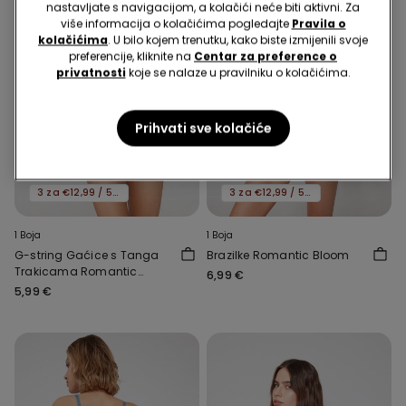
nastavljate s navigacijom, a kolačići neće biti aktivni. Za
više informacija o kolačićima pogledajte
Pravila o
kolačićima
. U bilo kojem trenutku, kako biste izmijenili svoje
preferencije, kliknite na
Centar za preference o
privatnosti
koje se nalaze u pravilniku o kolačićima.
Prihvati sve kolačiće
Novo
Novo
3 za €12,99 / 5 za €19,99
3 za €12,99 / 5 za €19,99
1 Boja
1 Boja
G-string Gaćice s Tanga
Brazilke Romantic Bloom
Trakicama Romantic
6,99 €
Bloom
5,99 €