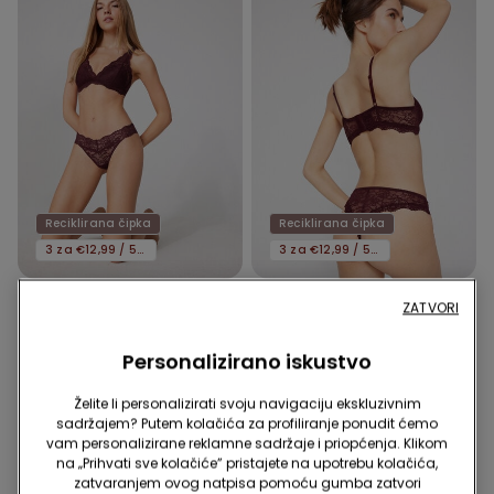
Reciklirana čipka
Reciklirana čipka
3 za €12,99 / 5 za €19,99
3 za €12,99 / 5 za €19,99
9 Boje
8 Boje
ZATVORI
G-string Visokog Nožnog
Brazilke od Reciklirane
Izreza od Reciklirane Čipke
Čipke
Personalizirano iskustvo
5,99 €
5,99 €
Želite li personalizirati svoju navigaciju ekskluzivnim
sadržajem? Putem kolačića za profiliranje ponudit ćemo
vam personalizirane reklamne sadržaje i priopćenja. Klikom
na „Prihvati sve kolačiće” pristajete na upotrebu kolačića,
zatvaranjem ovog natpisa pomoću gumba zatvori