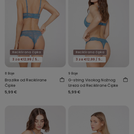
Reciklirana čipka
Reciklirana čipka
3 za €12,99 / 5 za €19,99
3 za €12,99 / 5 za €19,99
8 Boje
9 Boje
Brazilke od Reciklirane
G-string Visokog Nožnog
Čipke
Izreza od Reciklirane Čipke
5,99 €
5,99 €