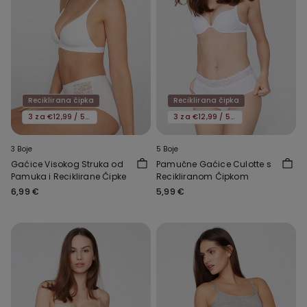
Reciklirana čipka
Reciklirana čipka
3 za €12,99 / 5 za €19,99
3 za €12,99 / 5 za €19,99
3 Boje
5 Boje
Gaćice Visokog Struka od
Pamučne Gaćice Culotte s
Pamuka i Reciklirane Čipke
Recikliranom Čipkom
6,99 €
5,99 €