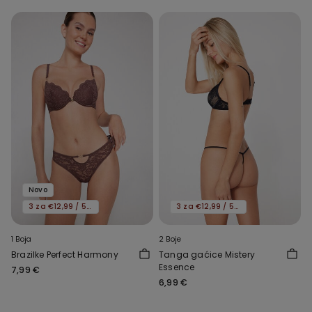
Novo
3 za €12,99 / 5 za €19,99
3 za €12,99 / 5 za €19,99
1 Boja
2 Boje
Brazilke Perfect Harmony
Tanga gaćice Mistery
Essence
7,99 €
6,99 €