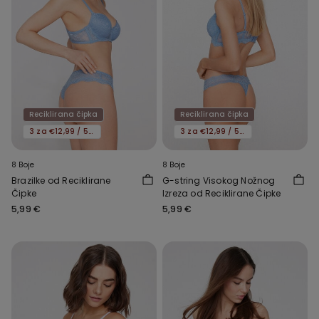
Reciklirana čipka
Reciklirana čipka
3 za €12,99 / 5 za €19,99
3 za €12,99 / 5 za €19,99
8 Boje
8 Boje
Brazilke od Reciklirane
G-string Visokog Nožnog
Čipke
Izreza od Reciklirane Čipke
5,99 €
5,99 €