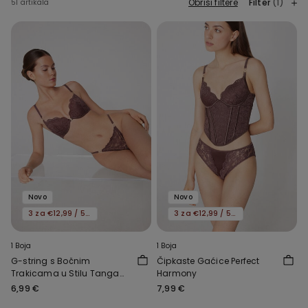
Obriši filtere
Filter
(1)
51 artikala
Novo
Novo
3 za €12,99 / 5 za €19,99
3 za €12,99 / 5 za €19,99
1 Boja
1 Boja
G-string s Bočnim
Čipkaste Gaćice Perfect
Trakicama u Stilu Tanga
Harmony
Perfect Harmony
6,99 €
7,99 €