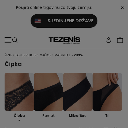
×
Posjeti online trgovinu za tvoju zemlju:
SJEDINJENE DRŽAVE
>
>
>
>
ŽENE
DONJE RUBLJE
GAĆICE
MATERIJAL
ČIPKA
Čipka
Čipka
Pamuk
Mikrofibra
Til