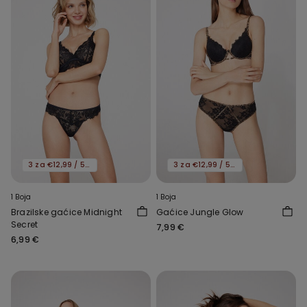
3 za €12,99 / 5 za €19,99
3 za €12,99 / 5 za €19,99
1 Boja
1 Boja
Brazilske gaćice Midnight
Gaćice Jungle Glow
Secret
7,99 €
6,99 €