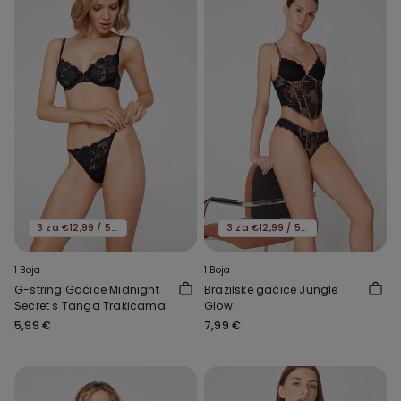
3 za €12,99 / 5 za €19,99
3 za €12,99 / 5 za €19,99
1 Boja
1 Boja
G-string Gaćice Midnight
Brazilske gaćice Jungle
Secret s Tanga Trakicama
Glow
5,99 €
7,99 €