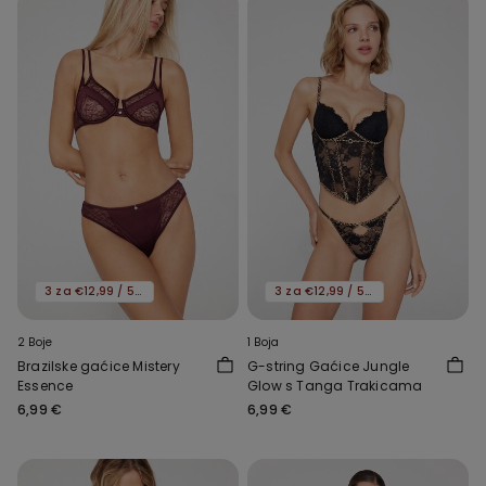
3 za €12,99 / 5 za €19,99
3 za €12,99 / 5 za €19,99
2 Boje
1 Boja
Brazilske gaćice Mistery
G-string Gaćice Jungle
Essence
Glow s Tanga Trakicama
6,99 €
6,99 €