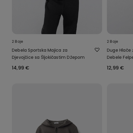
2 Boje
2 Boje
Debela Sportska Majica za
Duge Hlače 
Djevojčice sa Šljokičastim Džepom
Debele Felpe
Trakama
14,99 €
12,99 €