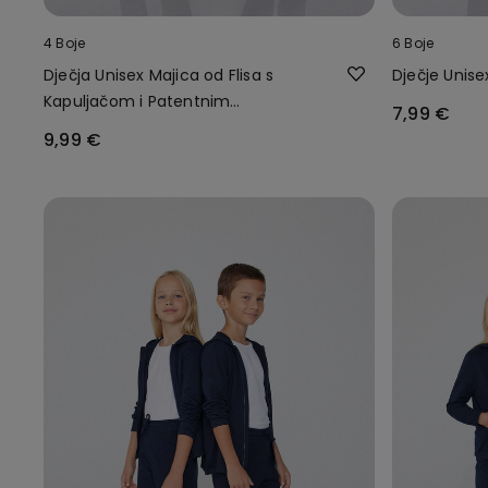
4 Boje
6 Boje
Dječja Unisex Majica od Flisa s
Dječje Unise
Kapuljačom i Patentnim
7,99 €
Zatvaračem
9,99 €