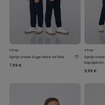
6 Boje
4 Boje
Dječje Unisex Duge Hlače od Flisa
Dječja Unise
Kapuljačom 
7,99 €
Zatvaračem
9,99 €