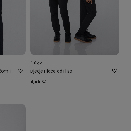
4 Boje
čom i
Dječje Hlače od Flisa
9,99 €