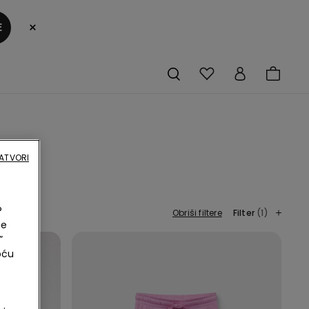
×
E
ATVORI
?
Obriši filtere
Filter
(1)
ne
”
oću