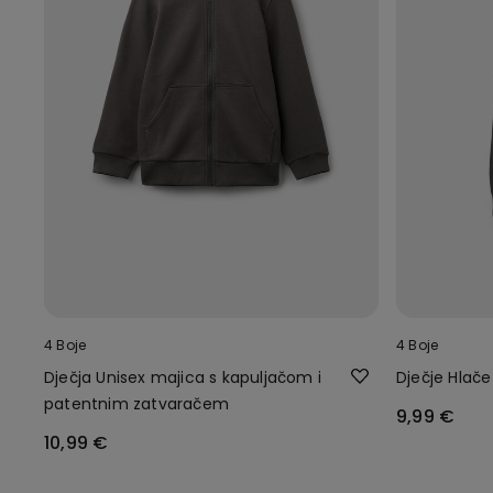
4 Boje
4 Boje
Dječja Unisex majica s kapuljačom i
Dječje Hlače
patentnim zatvaračem
9,99 €
10,99 €