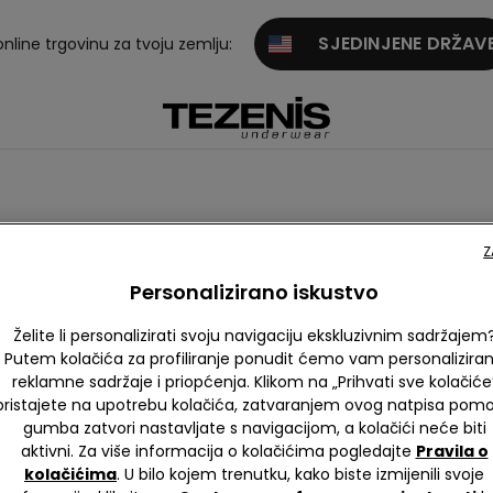
SJEDINJENE DRŽAV
online trgovinu za tvoju zemlju:
Z
Personalizirano iskustvo
Želite li personalizirati svoju navigaciju ekskluzivnim sadržajem
Putem kolačića za profiliranje ponudit ćemo vam personalizira
reklamne sadržaje i priopćenja. Klikom na „Prihvati sve kolačiće
pristajete na upotrebu kolačića, zatvaranjem ovog natpisa pom
gumba zatvori nastavljate s navigacijom, a kolačići neće biti
aktivni. Za više informacija o kolačićima pogledajte
Pravila o
kolačićima
. U bilo kojem trenutku, kako biste izmijenili svoje