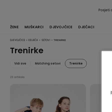
Posjeti 
ŽENE
MUŠKARCI
DJEVOJČICE
DJEČACI
>
>
>
DJEVOJČICE
ODJEĆA
SETOVI
TRENIRKE
Trenirke
Vidi sve
Matching setovi
Trenirke
23 artikala