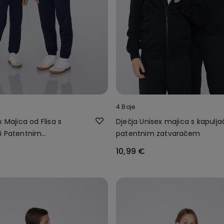
4 Boje
x Majica od Flisa s
Dječja Unisex majica s kapulja
i Patentnim
patentnim zatvaračem
10,99 €