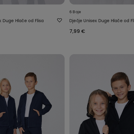
6 Boje
x Duge Hlače od Flisa
Dječje Unisex Duge Hlače od Fl
7,99 €