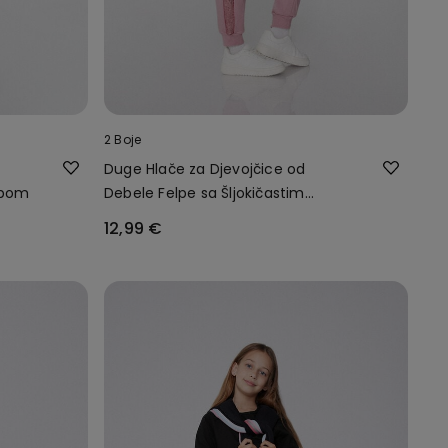
2 Boje
Duge Hlače za Djevojčice od
epom
Debele Felpe sa Šljokičastim
Trakama
12,99 €