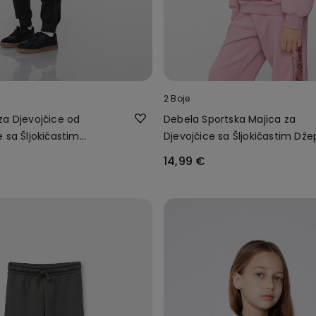
2 Boje
za Djevojčice od
Debela Sportska Majica za
 sa Šljokičastim
Djevojčice sa Šljokičastim Dž
14,99 €