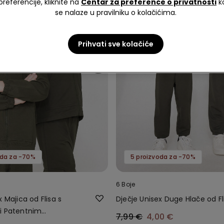
preferencije, kliknite na
Centar za preference o privatnosti
k
se nalaze u pravilniku o kolačićima.
Prihvati sve kolačiće
oda za -70%
5 proizvoda za -70%
6 Boje
x Majica od Flisa s
Dječje Unisex Duge Hlače od Fl
i Patentnim
7,99 €
4,00 €