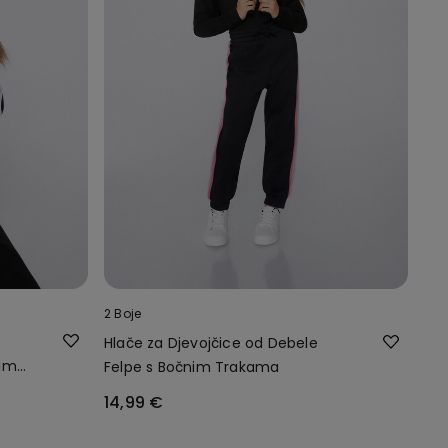
2 Boje
Hlače za Djevojčice od Debele
nim
Felpe s Bočnim Trakama
14,99 €