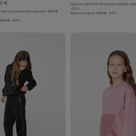
0 €
Najniža cijena 30 dana prije početka po
-50%
0 dana prije početka popusta:
9,99 €
Redovna cijena:
7,99 €
-50%
9,99 €
-50%