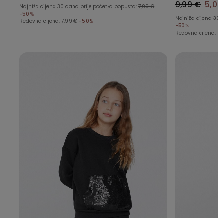
9,99 €
5,0
Najniža cijena 30 dana prije početka popusta:
7,99 €
-50%
Najniža cijena 3
Redovna cijena:
7,99 €
-50%
-50%
Redovna cijena: