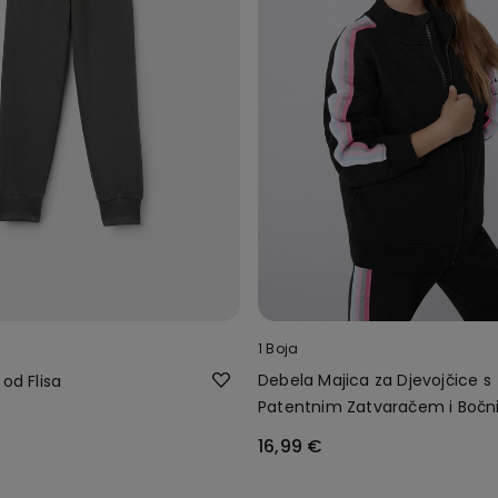
1 Boja
Debela Majica za Djevojčice s
 od Flisa
Patentnim Zatvaračem i Boč
Trakama
16,99 €