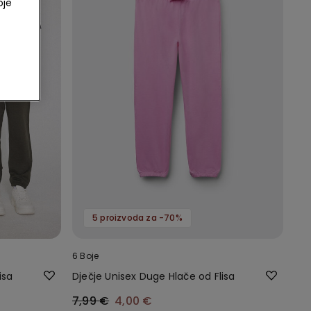
oje
5 proizvoda za -70%
6 Boje
isa
Dječje Unisex Duge Hlače od Flisa
7,99 €
4,00 €