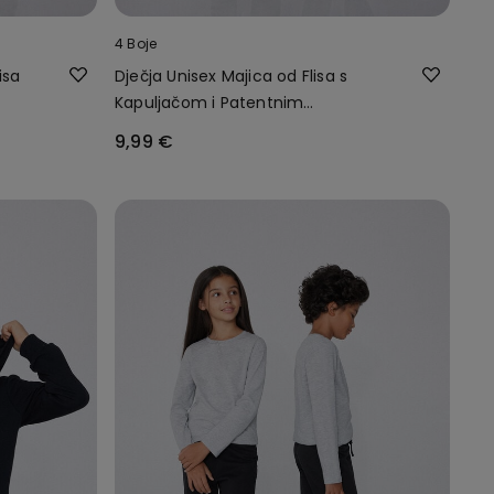
4 Boje
isa
Dječja Unisex Majica od Flisa s
Kapuljačom i Patentnim
Zatvaračem
9,99 €