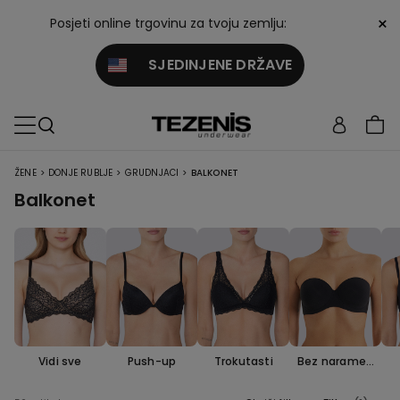
×
Posjeti online trgovinu za tvoju zemlju:
SJEDINJENE DRŽAVE
>
>
>
ŽENE
DONJE RUBLJE
GRUDNJACI
BALKONET
Balkonet
Vidi sve
Push-up
Trokutasti
Bez naramen
ica i bandeau