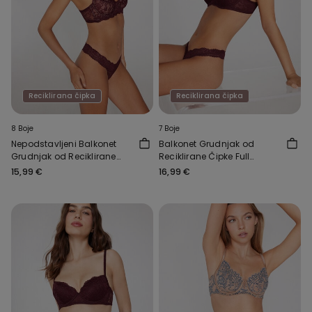
Reciklirana čipka
Reciklirana čipka
8 Boje
7 Boje
Nepodstavljeni Balkonet
Balkonet Grudnjak od
Grudnjak od Reciklirane
Reciklirane Čipke Full
Čipke Paris
Coverage Prague
15,99 €
16,99 €