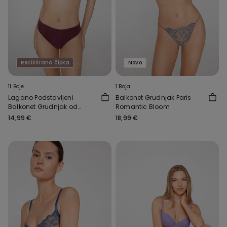
Reciklirana čipka
Novo
11 Boje
1 Boja
Lagano Podstavljeni
Balkonet Grudnjak Paris
Balkonet Grudnjak od
Romantic Bloom
Reciklirane Čipke Wien
14,99 €
18,99 €