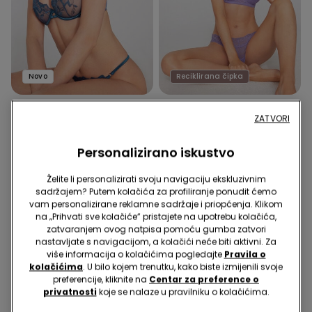
Novo
Reciklirana čipka
1 Boja
11 Boje
ZATVORI
Balkonet Grudnjak Paris
Lagano Podstavljeni
Flower Desire
Balkonet Grudnjak od
Personalizirano iskustvo
Reciklirane Čipke Wien
18,99 €
14,99 €
Želite li personalizirati svoju navigaciju ekskluzivnim
sadržajem? Putem kolačića za profiliranje ponudit ćemo
vam personalizirane reklamne sadržaje i priopćenja. Klikom
na „Prihvati sve kolačiće” pristajete na upotrebu kolačića,
zatvaranjem ovog natpisa pomoću gumba zatvori
nastavljate s navigacijom, a kolačići neće biti aktivni. Za
više informacija o kolačićima pogledajte
Pravila o
kolačićima
. U bilo kojem trenutku, kako biste izmijenili svoje
preferencije, kliknite na
Centar za preference o
privatnosti
koje se nalaze u pravilniku o kolačićima.