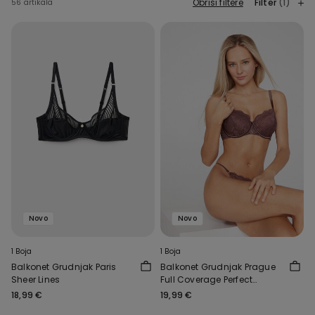
Obriši filtere
Filter
(1)
56 artikala
Novo
Novo
1 Boja
1 Boja
Balkonet Grudnjak Paris
Balkonet Grudnjak Prague
Sheer Lines
Full Coverage Perfect
Harmony
18,99 €
19,99 €