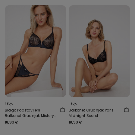
1 Boja
1 Boja
Blago Podstavljeni
Balkonet Grudnjak Paris
Balkonet Grudnjak Mistery
Midnight Secret
Essence
18,99 €
18,99 €