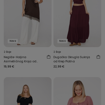
Novo
Novo
2 Boje
2 Boje
Negliže-Haljina
Dugačka Okrugla Suknja
Asimetričnog Kroja od
od Krep Platna
Satena i Čipke
19,99 €
22,99 €