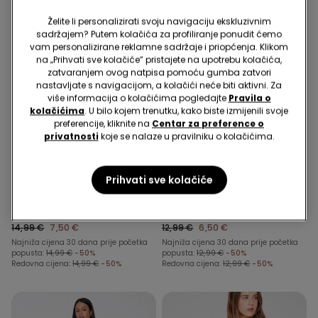
Želite li personalizirati svoju navigaciju ekskluzivnim
sadržajem? Putem kolačića za profiliranje ponudit ćemo
vam personalizirane reklamne sadržaje i priopćenja. Klikom
na „Prihvati sve kolačiće” pristajete na upotrebu kolačića,
zatvaranjem ovog natpisa pomoću gumba zatvori
nastavljate s navigacijom, a kolačići neće biti aktivni. Za
više informacija o kolačićima pogledajte
Pravila o
kolačićima
. U bilo kojem trenutku, kako biste izmijenili svoje
preferencije, kliknite na
Centar za preference o
privatnosti
koje se nalaze u pravilniku o kolačićima.
Prihvati sve kolačiće
3 Boje
2 Boje
Kratka Haljina od
Suknja-Hlače od Viskoznog
Viskoznog Platna s
Platna
Vezicama
14,99 €
7,50 €
12,99 €
6,50 €
Najniža cijena 30 dana prije početka
Najniža cijena 30 dana prije početka
popusta:
14,99 €
-50%
popusta:
12,99 €
-50%
Redovna cijena:
14,99 €
-50%
Redovna cijena:
12,99 €
-50%