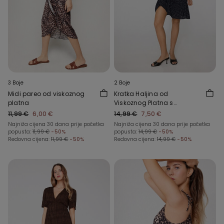
3 Boje
2 Boje
Midi pareo od viskoznog
Kratka Haljina od
platna
Viskoznog Platna s
Vezicama
11,99 €
6,00 €
14,99 €
7,50 €
Najniža cijena 30 dana prije početka
Najniža cijena 30 dana prije početka
popusta:
11,99 €
-50%
popusta:
14,99 €
-50%
Redovna cijena:
11,99 €
-50%
Redovna cijena:
14,99 €
-50%