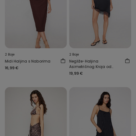
2 Boje
2 Boje
Midi Haljina s Naborima
Negliže-Haljina
Asimetričnog Kroja od
16,99 €
Satena i Čipke
19,99 €