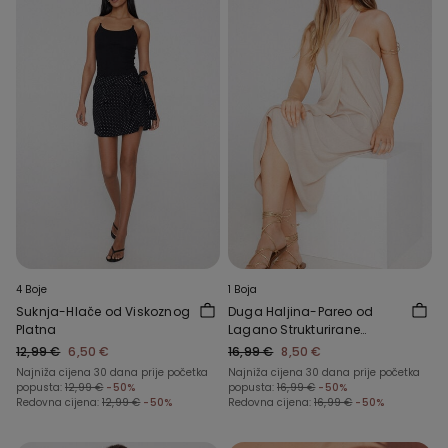
4 Boje
1 Boja
Suknja-Hlače od Viskoznog
Duga Haljina-Pareo od
Platna
Lagano Strukturirane
Viskoze
12,99 €
6,50 €
16,99 €
8,50 €
Najniža cijena 30 dana prije početka
Najniža cijena 30 dana prije početka
popusta:
12,99 €
-50%
popusta:
16,99 €
-50%
Redovna cijena:
12,99 €
-50%
Redovna cijena:
16,99 €
-50%