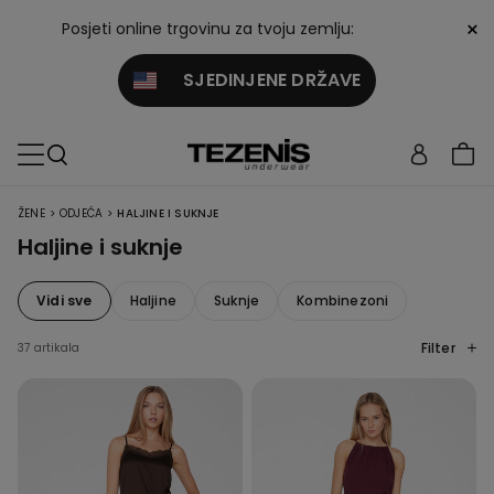
×
Posjeti online trgovinu za tvoju zemlju:
SJEDINJENE DRŽAVE
>
>
ŽENE
ODJEĆA
HALJINE I SUKNJE
Haljine i suknje
Vidi sve
Haljine
Suknje
Kombinezoni
Filter
37 artikala