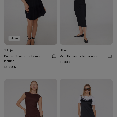
Novo
2 Boje
1 Boja
Kratka Suknja od Krep
Midi Haljina s Naborima
Platna
16,99 €
14,99 €