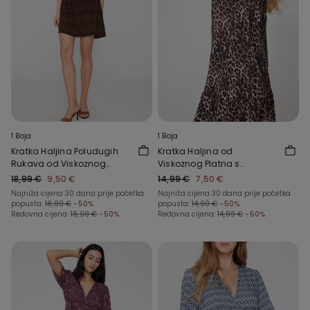
1 Boja
1 Boja
Kratka Haljina Poludugih
Kratka Haljina od
Rukava od Viskoznog
Viskoznog Platna s
Platna
Vezicama
18,99 €
9,50 €
14,99 €
7,50 €
Najniža cijena 30 dana prije početka
Najniža cijena 30 dana prije početka
popusta:
18,99 €
-50%
popusta:
14,99 €
-50%
Redovna cijena:
18,99 €
-50%
Redovna cijena:
14,99 €
-50%