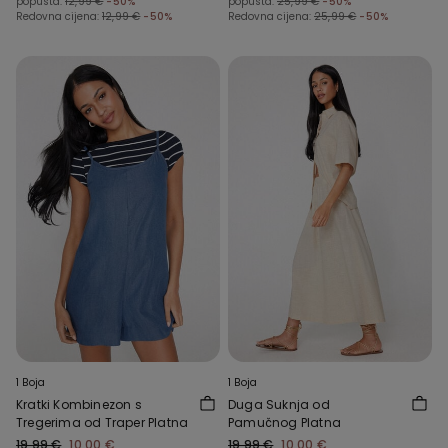
popusta:
12,99 €
-50%
popusta:
25,99 €
-50%
Redovna cijena:
12,99 €
-50%
Redovna cijena:
25,99 €
-50%
1 Boja
1 Boja
Kratki Kombinezon s
Duga Suknja od
Tregerima od Traper Platna
Pamučnog Platna
19,99 €
10,00 €
19,99 €
10,00 €