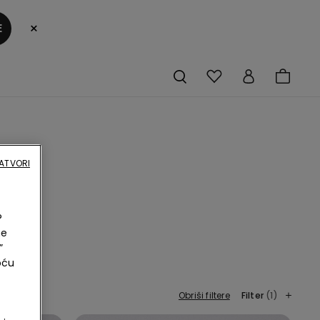
×
E
ATVORI
?
ne
”
oću
Obriši filtere
Filter
(1)