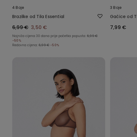
4 Boje
3 Boje
Brazilke od Tila Essential
Gaćice od Ti
6,99 €
3,50 €
7,99 €
Najniža cijena 30 dana prije početka popusta:
6,99 €
-50%
Redovna cijena:
6,99 €
-50%