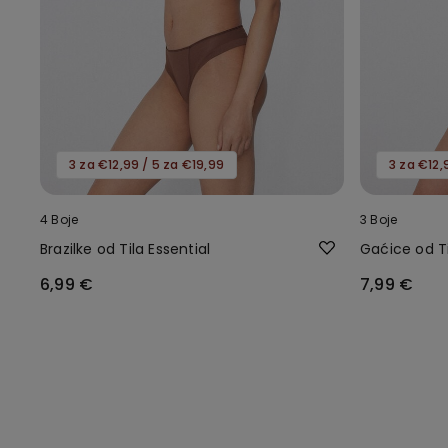
3 za €12,99 / 5 za €19,99
3 za €12,
4 Boje
3 Boje
Brazilke od Tila Essential
Gaćice od Ti
6,99 €
7,99 €