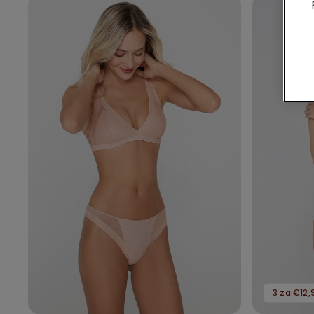
3 za €12,