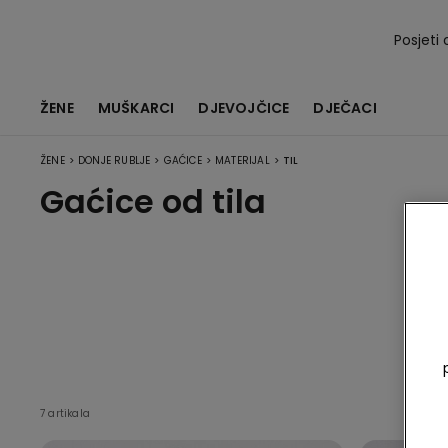
Posjeti 
ŽENE
MUŠKARCI
DJEVOJČICE
DJEČACI
>
>
>
>
ŽENE
DONJE RUBLJE
GAĆICE
MATERIJAL
TIL
Gaćice od tila
7 artikala