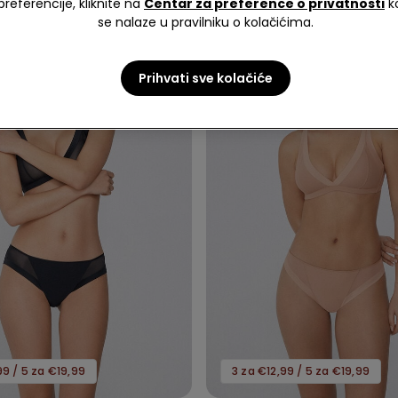
preferencije, kliknite na
Centar za preference o privatnosti
k
se nalaze u pravilniku o kolačićima.
Prihvati sve kolačiće
99 / 5 za €19,99
3 za €12,99 / 5 za €19,99