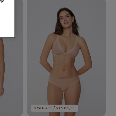
oje
3 za €12,99 / 5 za €19,99