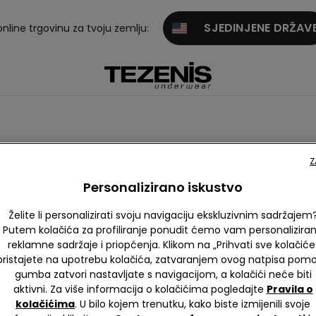
SJEDINJENE DRŽAV
online trgovinu za tvoju zemlju:
Z
Personalizirano iskustvo
Želite li personalizirati svoju navigaciju ekskluzivnim sadržajem
Putem kolačića za profiliranje ponudit ćemo vam personalizira
reklamne sadržaje i priopćenja. Klikom na „Prihvati sve kolačiće
Čipka
Pamuk
Mikrofibra
Til
pristajete na upotrebu kolačića, zatvaranjem ovog natpisa pom
gumba zatvori nastavljate s navigacijom, a kolačići neće biti
aktivni. Za više informacija o kolačićima pogledajte
Pravila o
kolačićima
. U bilo kojem trenutku, kako biste izmijenili svoje