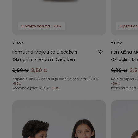
5 proizvoda za -70%
5 proizv
2 Boje
2 Boje
Pamučna Majica za Dječake s
Pamučna Maj
Okruglim Izrezom i Džepićem
Okruglim Iz
6,99 €
3,50 €
6,99 €
3,5
Najniža cijena 30 dana prije početka popusta:
6,99 €
Najniža cijena 3
-50%
-50%
Redovna cijena:
6,99 €
-50%
Redovna cijena: