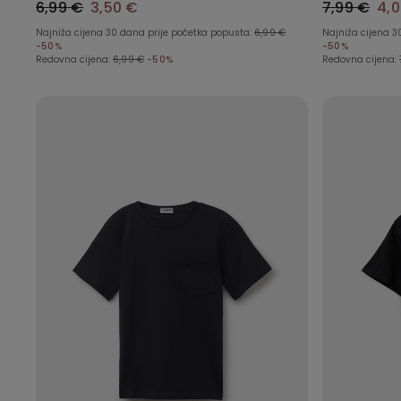
6,99 €
3,50 €
7,99 €
4,
Najniža cijena 30 dana prije početka popusta:
6,99 €
Najniža cijena 3
-50%
-50%
Redovna cijena:
6,99 €
-50%
Redovna cijena: