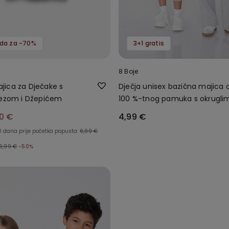
oda za -70%
3+1 gratis
8 Boje
ica za Dječake s
Dječja unisex bazična majica 
rezom i Džepićem
100 %-tnog pamuka s okrugli
ovratnikom
0 €
4,99 €
0 dana prije početka popusta:
6,99 €
6,99 €
-50%