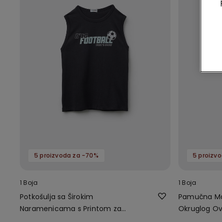
5 proizvoda za -70%
5 proizv
1 Boja
1 Boja
Potkošulja sa Širokim
Pamučna Maj
Naramenicama s Printom za
Okruglog Ov
Dječake
Dječake