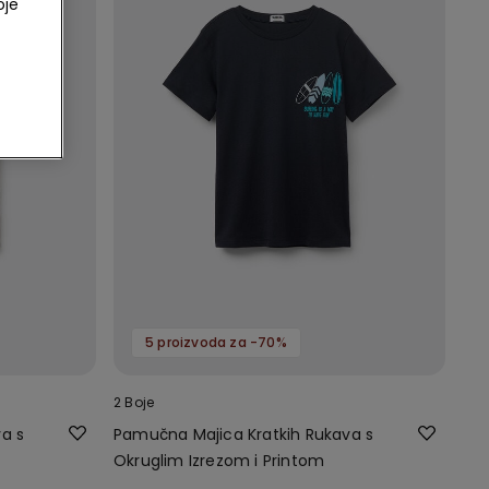
oje
5 proizvoda za -70%
2 Boje
a s
Pamučna Majica Kratkih Rukava s
Okruglim Izrezom i Printom