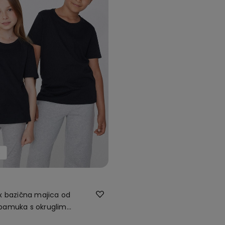
s
ex bazična majica od
pamuka s okruglim