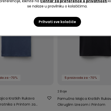
preferencije, kliknite na
Centar za preference o privatnosti
k
se nalaze u pravilniku o kolačićima.
Prihvati sve kolačiće
oda za -70%
5 proizvoda za -70%
2 Boje
ica Kratkih Rukava
Pamučna Majica Kratkih Rukav
ratnika s Printom za
Okruglim Izrezom i Printom