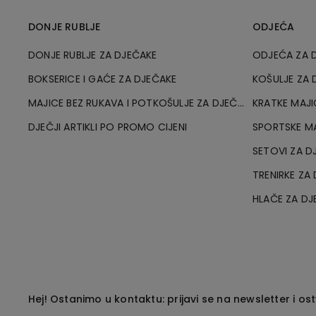
DONJE RUBLJE
ODJEĆA
DONJE RUBLJE ZA DJEČAKE
ODJEĆA ZA 
BOKSERICE I GAĆE ZA DJEČAKE
KOŠULJE ZA 
MAJICE BEZ RUKAVA I POTKOŠULJE ZA DJEČAKE
DJEČJI ARTIKLI PO PROMO CIJENI
SPORTSKE MA
SETOVI ZA D
TRENIRKE ZA
HLAČE ZA DJ
Hej! Ostanimo u kontaktu: prijavi se na newsletter i os