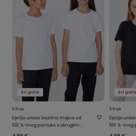
3+1 gratis
3+1 grati
8 Boje
8 Boje
Dječja unisex bazična majica od
Dječja unis
100 %-tnog pamuka s okruglim
100 %-tnog 
ovratnikom
ovratnikom
4,99 €
4,99 €