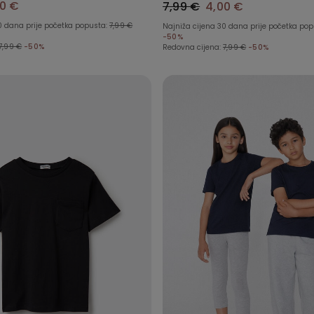
00 €
7,99 €
4,00 €
0 dana prije početka popusta:
7,99 €
Najniža cijena 30 dana prije početka po
-50%
7,99 €
-50%
Redovna cijena:
7,99 €
-50%