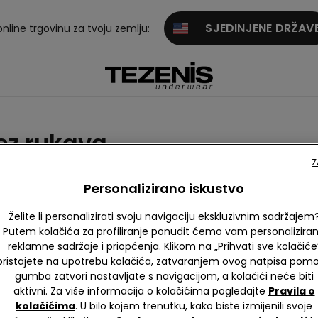
SJEDINJENE DRŽAV
online trgovinu za tvoju zemlju:
ez rukava
Z
e majice
Džemperi i kardigani
Personalizirano iskustvo
Želite li personalizirati svoju navigaciju ekskluzivnim sadržajem
Putem kolačića za profiliranje ponudit ćemo vam personalizira
reklamne sadržaje i priopćenja. Klikom na „Prihvati sve kolačiće
pristajete na upotrebu kolačića, zatvaranjem ovog natpisa pom
gumba zatvori nastavljate s navigacijom, a kolačići neće biti
aktivni. Za više informacija o kolačićima pogledajte
Pravila o
kolačićima
. U bilo kojem trenutku, kako biste izmijenili svoje