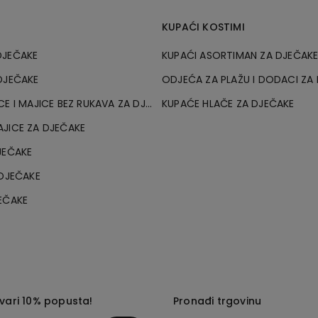
KUPAĆI KOSTIMI
DJEČAKE
KUPAĆI ASORTIMAN ZA DJEČAK
DJEČAKE
ODJEĆA ZA PLAŽU I DODACI ZA
KRATKE MAJICE I MAJICE BEZ RUKAVA ZA DJEČAKE
KUPAĆE HLAČE ZA DJEČAKE
JICE ZA DJEČAKE
JEČAKE
 DJEČAKE
EČAKE
tvari 10% popusta!
Pronađi trgovinu