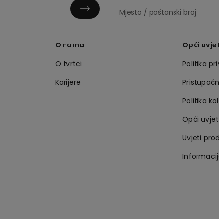
O nama
Opći uvjet
O tvrtci
Politika pr
Karijere
Pristupač
Politika ko
Opći uvjet
Uvjeti pro
Informaci