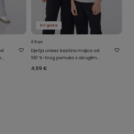
3+1 gratis
8 Boje
od
Dječja unisex bazična majica od
m
100 %-tnog pamuka s okruglim
ovratnikom
4,99 €