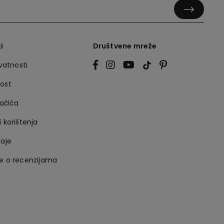
i
Društvene mreže
ivatnosti
nost
lačića
i korištenja
daje
je o recenzijama