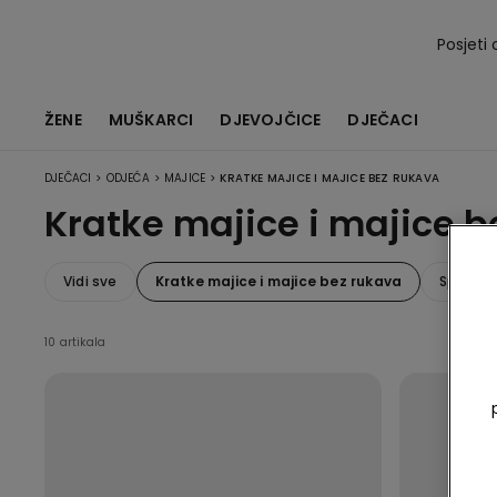
Posjeti 
ŽENE
MUŠKARCI
DJEVOJČICE
DJEČACI
>
>
>
DJEČACI
ODJEĆA
MAJICE
KRATKE MAJICE I MAJICE BEZ RUKAVA
Kratke majice i majice b
Vidi sve
Kratke majice i majice bez rukava
Sportsk
10 artikala