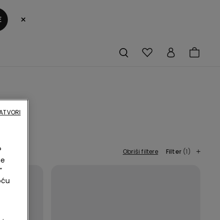
×
E
ATVORI
?
Obriši filtere
Filter
(1)
ne
”
oću