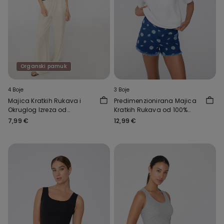
Organski pamuk
4 Boje
3 Boje
Majica Kratkih Rukava i
Predimenzionirana Majica
Okruglog Izreza od
Kratkih Rukava od 100%
Rastezljivog Organskog
Pamuka Srednje Težine
7,99 €
12,99 €
Pamuka