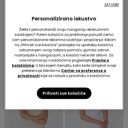
ZATVORI
Personalizirano iskustvo
Organski pamuk
Organski pamuk
2 x €12,99
2 x €9,99
Želite li personalizirati svoju navigaciju ekskluzivnim
sadržajem? Putem kolačića za profiliranje ponudit ćemo
4 Boje
11 Boje
vam personalizirane reklamne sadržaje i priopćenja. Klikom
na „Prihvati sve kolačiće” pristajete na upotrebu kolačića,
Potkošulja od Organskog
Potkošulja Zaobljenog
zatvaranjem ovog natpisa pomoću gumba zatvori
Pamuka sa Širokim
Izreza od Rastezljivog
nastavljate s navigacijom, a kolačići neće biti aktivni. Za
Naramenicama i
Organskog Pamuka
7,99 €
5,99 €
više informacija o kolačićima pogledajte
Pravila o
Zaobljenim Izrezom
kolačićima
. U bilo kojem trenutku, kako biste izmijenili svoje
preferencije, kliknite na
Centar za preference o
privatnosti
koje se nalaze u pravilniku o kolačićima.
Prihvati sve kolačiće