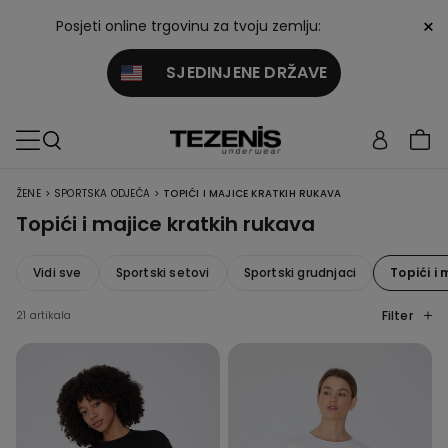
×
Posjeti online trgovinu za tvoju zemlju:
SJEDINJENE DRŽAVE
>
>
ŽENE
SPORTSKA ODJEĆA
TOPIĆI I MAJICE KRATKIH RUKAVA
Topići i majice kratkih rukava
Vidi sve
Sportski setovi
Sportski grudnjaci
Topići i
Filter
21 artikala