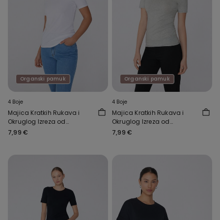
Organski pamuk
Organski pamuk
4 Boje
4 Boje
Majica Kratkih Rukava i
Majica Kratkih Rukava i
Okruglog Izreza od
Okruglog Izreza od
Rastezljivog Organskog
Rastezljivog Organskog
7,99 €
7,99 €
Pamuka
Pamuka