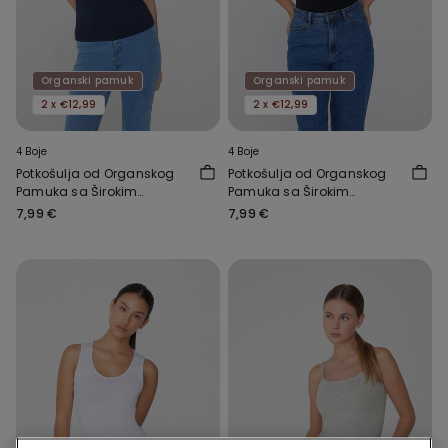
Organski pamuk
Organski pamuk
2 x €12,99
2 x €12,99
4 Boje
4 Boje
Potkošulja od Organskog
Potkošulja od Organskog
Pamuka sa Širokim
Pamuka sa Širokim
Naramenicama i
Naramenicama i
7,99 €
7,99 €
Zaobljenim Izrezom
Zaobljenim Izrezom