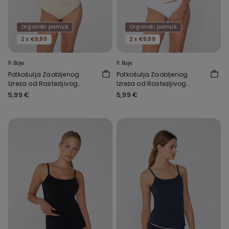
Organski pamuk
Organski pamuk
2 x €9,99
2 x €9,99
11 Boje
11 Boje
Potkošulja Zaobljenog
Potkošulja Zaobljenog
Izreza od Rastezljivog
Izreza od Rastezljivog
Organskog Pamuka
Organskog Pamuka
5,99 €
5,99 €