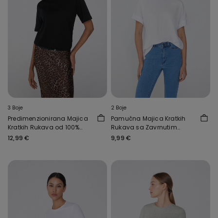
3 Boje
2 Boje
Predimenzionirana Majica
Pamučna Majica Kratkih
Kratkih Rukava od 100%
Rukava sa Zavrnutim
Pamuka Srednje Težine
Kimono Rukavima
12,99 €
9,99 €