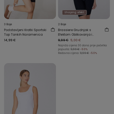
Shaping efekt
3 Boje
2 Boje
Podstavljeni Kratki Sportski
Brassiere Grudnjak s
Top Tankih Naramenica
Efektom Oblikovanja i
Sirovim Rubom
14,99 €
9,99 €
5,00 €
Najniža cijena 30 dana prije početka
popusta:
9,99 €
-50%
Redovna cijena:
9,99 €
-50%