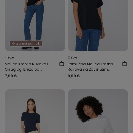
Organski pamuk
4 Boje
2 Boje
Majica Kratkih Rukava i
Pamučna Majica Kratkih
Okruglog Izreza od
Rukava sa Zavrnutim
Rastezljivog Organskog
Kimono Rukavima
7,99 €
9,99 €
Pamuka