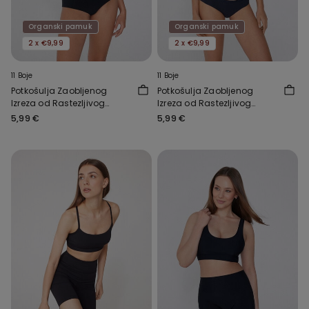
Organski pamuk
Organski pamuk
2 x €9,99
2 x €9,99
11 Boje
11 Boje
Potkošulja Zaobljenog
Potkošulja Zaobljenog
Izreza od Rastezljivog
Izreza od Rastezljivog
Organskog Pamuka
Organskog Pamuka
5,99 €
5,99 €