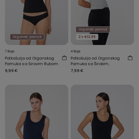
Organski pamuk
Organski pamuk
2 x €12,99
7 Boje
4 Boje
Potkošulja od Organskog
Potkošulja od Organskog
Pamuka sa Sirovim Rubom
Pamuka sa Širokim
Naramenicama i
9,99 €
7,99 €
Zaobljenim Izrezom