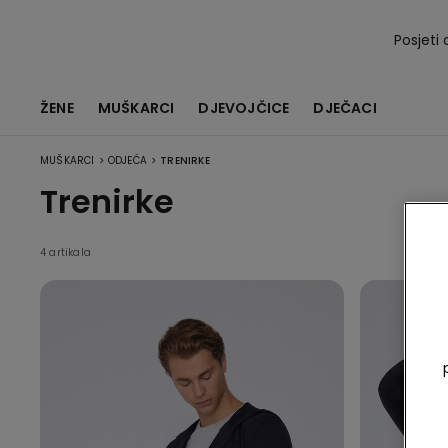
Posjeti 
ŽENE
MUŠKARCI
DJEVOJČICE
DJEČACI
>
>
MUŠKARCI
ODJEĆA
TRENIRKE
Trenirke
4 artikala