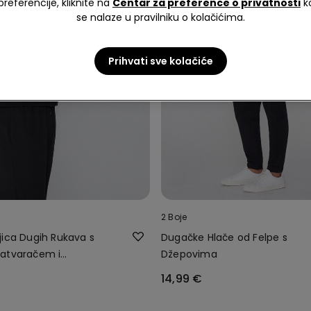
preferencije, kliknite na
Centar za preference o privatnosti
k
se nalaze u pravilniku o kolačićima.
Prihvati sve kolačiće
2 Boje
jica Dugih Rukava s
Dugačke Hlače od Felpe s
atvaračem i
Džepovima
14,99 €