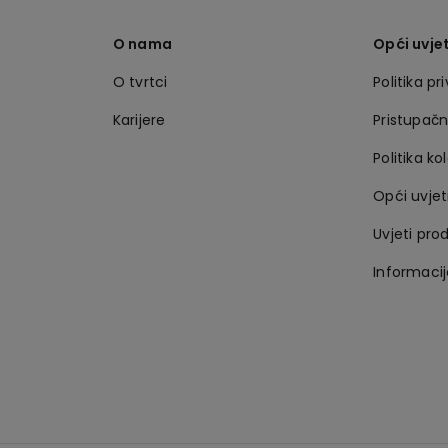
O nama
Opći uvjet
O tvrtci
Politika pr
Karijere
Pristupač
Politika ko
Opći uvjet
Uvjeti pro
Informaci