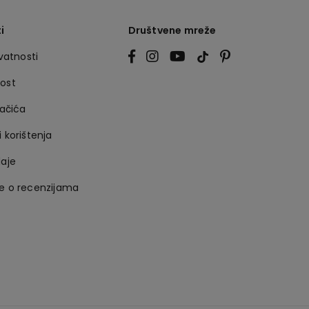
i
Društvene mreže
ivatnosti
nost
lačića
i korištenja
daje
je o recenzijama