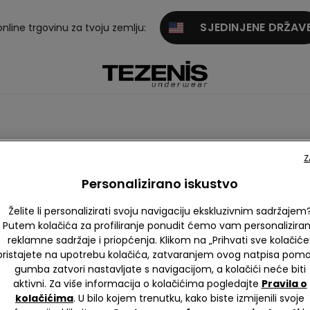
SJEDINJENE DRŽAV
online trgovinu za tvoju zemlju:
Z
Personalizirano iskustvo
Želite li personalizirati svoju navigaciju ekskluzivnim sadržajem
Putem kolačića za profiliranje ponudit ćemo vam personalizira
reklamne sadržaje i priopćenja. Klikom na „Prihvati sve kolačiće
pristajete na upotrebu kolačića, zatvaranjem ovog natpisa pom
gumba zatvori nastavljate s navigacijom, a kolačići neće biti
aktivni. Za više informacija o kolačićima pogledajte
Pravila o
kolačićima
. U bilo kojem trenutku, kako biste izmijenili svoje