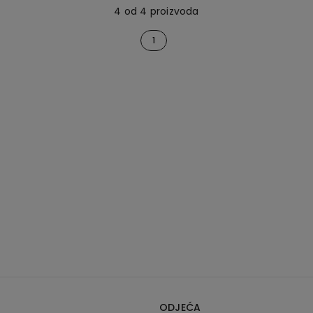
4 od 4 proizvoda
1
ODJEĆA