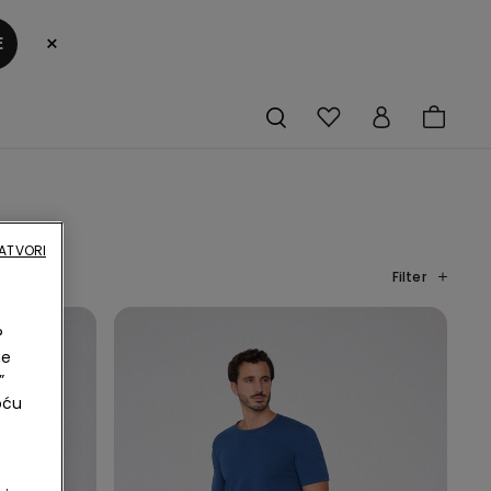
×
E
ATVORI
Filter
?
ne
”
oću