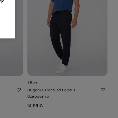
oje
2 Boje
Dugačke Hlače od Felpe s
Džepovima
14,99 €