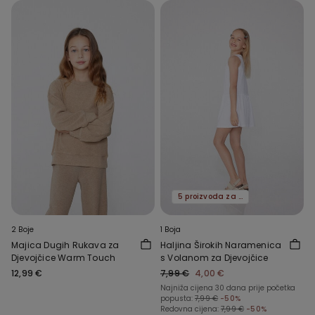
5 proizvoda za -70%
2 Boje
1 Boja
Majica Dugih Rukava za
Haljina Širokih Naramenica
Djevojčice Warm Touch
s Volanom za Djevojčice
12,99 €
7,99 €
4,00 €
Najniža cijena 30 dana prije početka
popusta:
7,99 €
-50%
Redovna cijena:
7,99 €
-50%