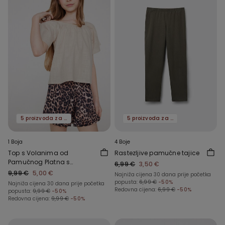
5 proizvoda za -70%
5 proizvoda za -70%
1 Boja
4 Boje
Top s Volanima od
Rastezljive pamučne tajice
Pamučnog Platna s
6,99 €
3,50 €
Efektom Lana
9,99 €
5,00 €
Najniža cijena 30 dana prije početka
popusta:
6,99 €
-50%
Najniža cijena 30 dana prije početka
Redovna cijena:
6,99 €
-50%
popusta:
9,99 €
-50%
Redovna cijena:
9,99 €
-50%