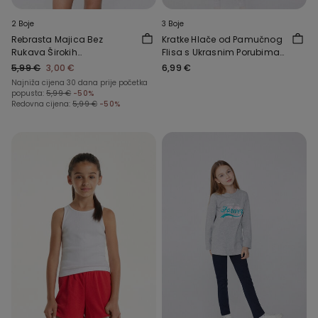
2 Boje
3 Boje
Rebrasta Majica Bez
Kratke Hlače od Pamučnog
Rukava Širokih
Flisa s Ukrasnim Porubima
Naramenica za Djevojčice
za Djevojčice
5,99 €
3,00 €
6,99 €
Najniža cijena 30 dana prije početka
popusta:
5,99 €
-50%
Redovna cijena:
5,99 €
-50%