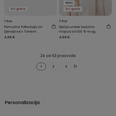
Novo
3+1 gratis
3+1 gratis
4 Boje
8 Boje
Pamučna Potkošulja za
Dječja unisex bazična
Djevojčice s Tankim
majica od 100 %-tnog
Naramenicama i Okruglim
pamuka s okruglim
4,99 €
4,99 €
Izrezom
ovratnikom
24 od 63 proizvoda
1
2
3
Personalizacija