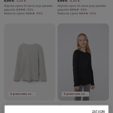
5,99 €
3,00 €
8,99 €
4,50 €
Okruglim Okovratnikom
Najniža cijena 30 dana prije početka
Najniža cijena 30 dana prije početka
popusta:
5,99 €
-50%
popusta:
8,99 €
-50%
Redovna cijena:
5,99 €
-50%
Redovna cijena:
8,99 €
-50%
5 proizvoda za -70%
5 proizvoda za -70%
4 Boje
4 Boje
Rebrasta Majica Dugih
Rebrasta Majica Dugih
ZATVORI