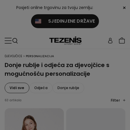
×
Posjeti online trgovinu za tvoju zemlju:
SJEDINJENE DRŽAVE
>
DJEVOJČICE
PERSONALIZACIJA
Donje rublje i odjeća za djevojčice s
mogućnošću personalizacije
Vidi sve
Odjeća
Donje rublje
Filter
63 artikala