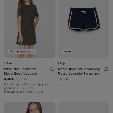
5 proizvoda za -70%
Novo
3 Boje
3 Boje
Pamučna Haljina za
Kratke Hlače od Pamučnog
Djevojčice s Vezicom
Flisa s Ukrasnim Porubima
za Djevojčice
9,99 €
5,00 €
6,99 €
Najniža cijena 30 dana prije početka
popusta:
9,99 €
-50%
Redovna cijena:
9,99 €
-50%