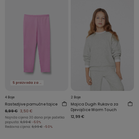
5 proizvoda za -70%
4 Boje
2 Boje
Rastezljive pamučne tajice
Majica Dugih Rukava za
Djevojčice Warm Touch
6,99 €
3,50 €
12,99 €
Najniža cijena 30 dana prije početka
popusta:
6,99 €
-50%
Redovna cijena:
6,99 €
-50%