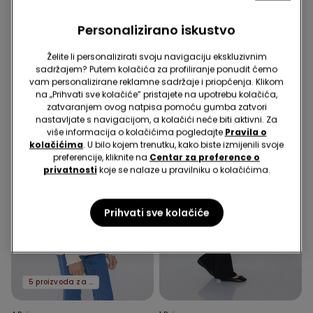
Rukava za Djevojčice s
Rukava za Djevojčice s
Valovitim Porubom i
Valovitim Porubom i
8,99 €
4,50 €
8,99 €
4,50 €
Personalizirano iskustvo
Okruglim Okovratnikom
Okruglim Okovratnikom
Najniža cijena 30 dana prije početka
Najniža cijena 30 dana prije početka
popusta:
8,99 €
-50%
popusta:
8,99 €
-50%
Želite li personalizirati svoju navigaciju ekskluzivnim
Redovna cijena:
8,99 €
-50%
Redovna cijena:
8,99 €
-50%
sadržajem? Putem kolačića za profiliranje ponudit ćemo
vam personalizirane reklamne sadržaje i priopćenja. Klikom
na „Prihvati sve kolačiće” pristajete na upotrebu kolačića,
zatvaranjem ovog natpisa pomoću gumba zatvori
nastavljate s navigacijom, a kolačići neće biti aktivni. Za
više informacija o kolačićima pogledajte
Pravila o
kolačićima
. U bilo kojem trenutku, kako biste izmijenili svoje
preferencije, kliknite na
Centar za preference o
privatnosti
koje se nalaze u pravilniku o kolačićima.
Prihvati sve kolačiće
5 proizvoda za -70%