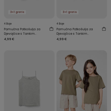
3+1 gratis
3+1 gratis
4 Boje
4 Boje
Pamučna Potkošulja za
Pamučna Potkošulja za
Djevojčice s Tankim
Djevojčice s Tankim
Naramenicama i Okruglim
Naramenicama i Okruglim
4,99 €
4,99 €
Izrezom
Izrezom