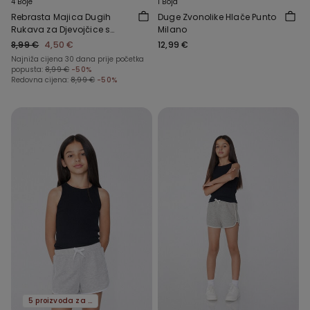
4 Boje
1 Boja
Rebrasta Majica Dugih
Duge Zvonolike Hlače Punto
Rukava za Djevojčice s
Milano
Valovitim Porubom i
8,99 €
4,50 €
12,99 €
Okruglim Okovratnikom
Najniža cijena 30 dana prije početka
popusta:
8,99 €
-50%
Redovna cijena:
8,99 €
-50%
5 proizvoda za -70%