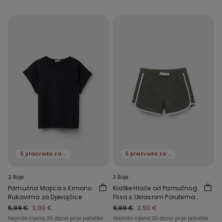
5 proizvoda za -70%
5 proizvoda za -70%
2 Boje
3 Boje
Pamučna Majica s Kimono
Kratke Hlače od Pamučnog
Rukavima za Djevojčice
Flisa s Ukrasnim Porubima
za Djevojčice
5,99 €
3,00 €
6,99 €
3,50 €
Najniža cijena 30 dana prije početka
Najniža cijena 30 dana prije početka