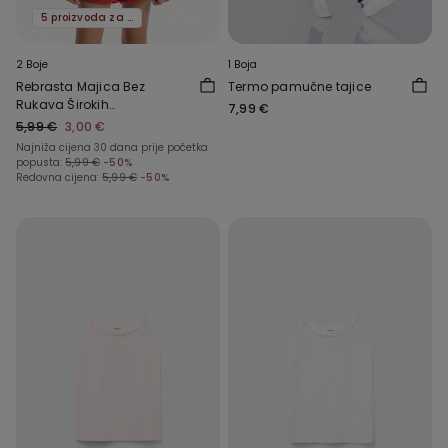
5 proizvoda za -70%
2 Boje
1 Boja
Rebrasta Majica Bez
Termo pamučne tajice
Rukava Širokih
7,99 €
Naramenica za Djevojčice
5,99 €
3,00 €
Najniža cijena 30 dana prije početka
popusta:
5,99 €
-50%
Redovna cijena:
5,99 €
-50%