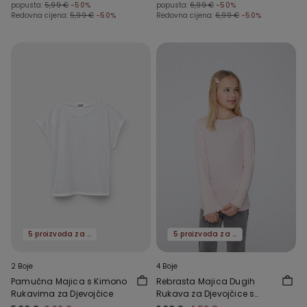
popusta:
5,99 €
-50%
popusta:
6,99 €
-50%
Redovna cijena:
5,99 €
-50%
Redovna cijena:
6,99 €
-50%
5 proizvoda za -70%
5 proizvoda za -70%
2 Boje
4 Boje
Pamučna Majica s Kimono
Rebrasta Majica Dugih
Rukavima za Djevojčice
Rukava za Djevojčice s
Valovitim Porubom i