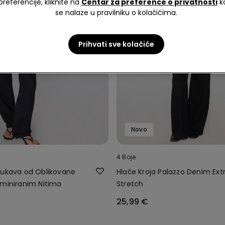
preferencije, kliknite na
Centar za preference o privatnosti
k
se nalaze u pravilniku o kolačićima.
Prihvati sve kolačiće
Novo
4 Boje
Rukava od Oblikovane
Hlače Kroja Palazzo Denim Ext
aminiranim Nitima
Stretch
25,99 €