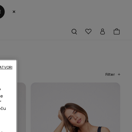
×
E
ATVORI
Filter
?
ne
”
oću