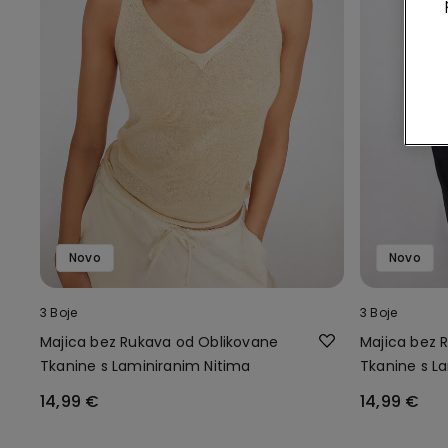
Novo
Novo
3 Boje
3 Boje
Majica bez Rukava od Oblikovane
Majica bez 
Tkanine s Laminiranim Nitima
Tkanine s L
14,99 €
14,99 €