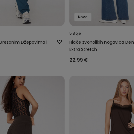
Novo
5 Boje
 Urezanim Džepovima i
Hlače zvonolikih nogavica De
Extra Stretch
22,99 €