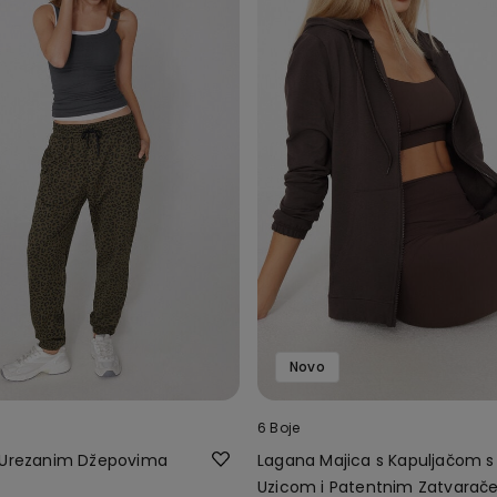
Novo
6 Boje
 Urezanim Džepovima
Lagana Majica s Kapuljačom s
Uzicom i Patentnim Zatvara