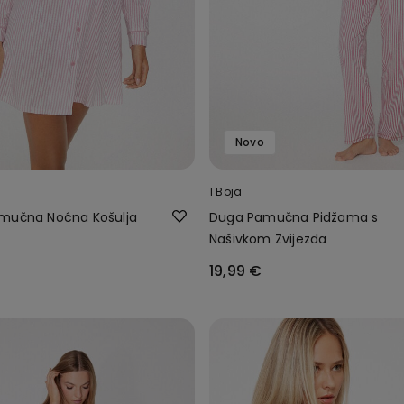
Novo
1 Boja
mučna Noćna Košulja
Duga Pamučna Pidžama s
e
Našivkom Zvijezda
19,99 €