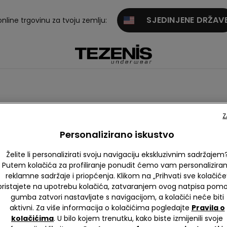
SJEDINJENE DRŽAV
online trgovinu za tvoju zemlju:
Z
Personalizirano iskustvo
Želite li personalizirati svoju navigaciju ekskluzivnim sadržajem
Putem kolačića za profiliranje ponudit ćemo vam personalizira
reklamne sadržaje i priopćenja. Klikom na „Prihvati sve kolačiće
pristajete na upotrebu kolačića, zatvaranjem ovog natpisa pom
gumba zatvori nastavljate s navigacijom, a kolačići neće biti
aktivni. Za više informacija o kolačićima pogledajte
Pravila o
kolačićima
. U bilo kojem trenutku, kako biste izmijenili svoje