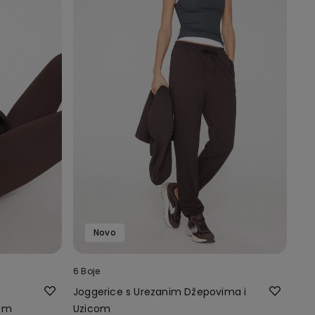
Novo
6 Boje
Joggerice s Urezanim Džepovima i
čem
Uzicom