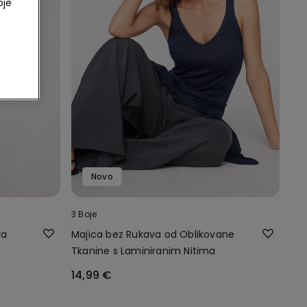
oje
Novo
3 Boje
ra
Majica bez Rukava od Oblikovane
Tkanine s Laminiranim Nitima
14,99 €