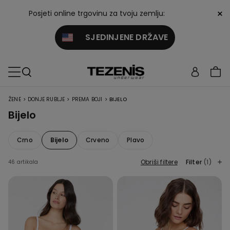
×
Posjeti online trgovinu za tvoju zemlju:
SJEDINJENE DRŽAVE
>
>
>
ŽENE
DONJE RUBLJE
PREMA BOJI
BIJELO
Bijelo
Crno
Bijelo
Crveno
Plavo
Obriši filtere
Filter
(1)
46 artikala