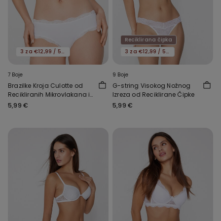
Reciklirana čipka
3 za €12,99 / 5 za €19,99
3 za €12,99 / 5 za €19,99
7 Boje
9 Boje
Brazilke Kroja Culotte od
G-string Visokog Nožnog
Recikliranih Mikrovlakana i
Izreza od Reciklirane Čipke
Čipke
5,99 €
5,99 €