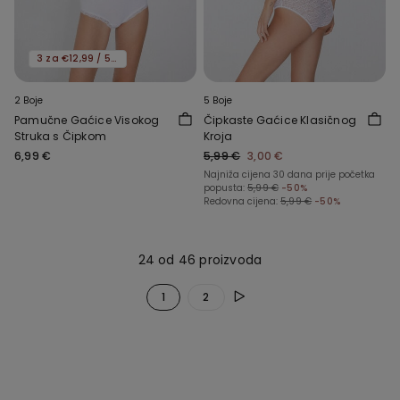
3 za €12,99 / 5 za €19,99
2 Boje
5 Boje
Pamučne Gaćice Visokog
Čipkaste Gaćice Klasičnog
Struka s Čipkom
Kroja
6,99 €
5,99 €
3,00 €
Najniža cijena 30 dana prije početka
popusta:
5,99 €
-50%
Redovna cijena:
5,99 €
-50%
24 od 46 proizvoda
1
2