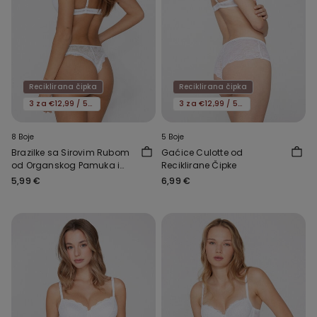
Reciklirana čipka
Reciklirana čipka
3 za €12,99 / 5 za €19,99
3 za €12,99 / 5 za €19,99
8 Boje
5 Boje
Brazilke sa Sirovim Rubom
Gaćice Culotte od
od Organskog Pamuka i
Reciklirane Čipke
Reciklirane Čipke
5,99 €
6,99 €