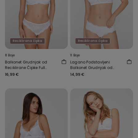
Reciklirana čipka
Reciklirana čipka
8 Boje
11 Boje
Balkonet Grudnjak od
Lagano Podstavljeni
Reciklirane Čipke Full
Balkonet Grudnjak od
Coverage Prague
Reciklirane Čipke Wien
16,99 €
14,99 €