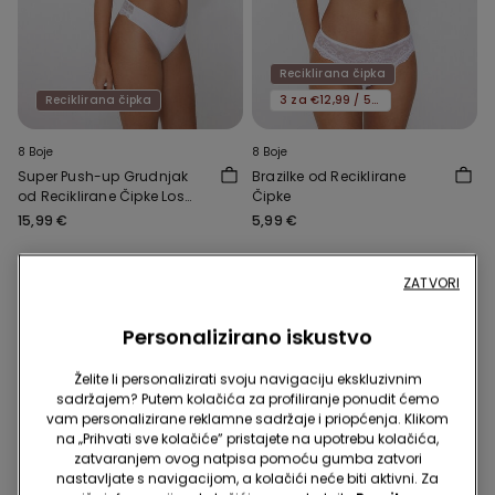
Reciklirana čipka
Reciklirana čipka
3 za €12,99 / 5 za €19,99
8 Boje
8 Boje
Super Push-up Grudnjak
Brazilke od Reciklirane
od Reciklirane Čipke Los
Čipke
Angeles
15,99 €
5,99 €
ZATVORI
Personalizirano iskustvo
Želite li personalizirati svoju navigaciju ekskluzivnim
sadržajem? Putem kolačića za profiliranje ponudit ćemo
vam personalizirane reklamne sadržaje i priopćenja. Klikom
na „Prihvati sve kolačiće” pristajete na upotrebu kolačića,
zatvaranjem ovog natpisa pomoću gumba zatvori
nastavljate s navigacijom, a kolačići neće biti aktivni. Za