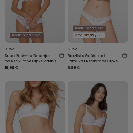
Reciklirana čipka
Reciklirana čipka
3 za €12,99 / 5 za €19,99
9 Boje
6 Boje
Super Push-up Grudnjak
Brazilske Gaćice od
od Reciklirane Čipke Malibù
Pamuka i Reciklirane Čipke
16,99 €
5,99 €