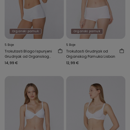
Organski pamuk
Organski pamuk
5 Boje
5 Boje
Trokutasti Blago Ispunjeni
Trokutasti Grudnjak od
Grudnjak od Organskog
Organskog Pamuka Lisbon
Pamuka London
14,99 €
12,99 €