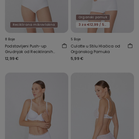
Organski pamuk
Reciklirana mikrovlakna
3 za €12,99 / 5 za €19,99
8 Boje
5 Boje
Podstavljeni Push-up
Culotte u Stilu Hlačica od
Grudnjak od Recikliranih
Organskog Pamuka
Mikrovlakana Athens
12,99 €
5,99 €