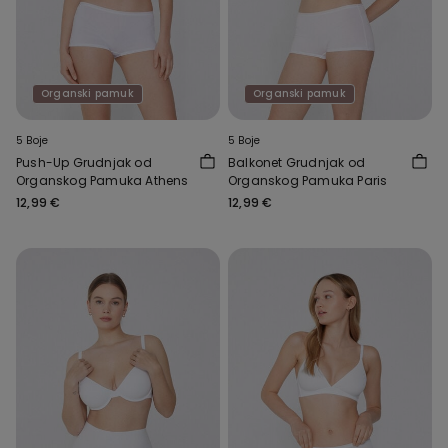
Organski pamuk
Organski pamuk
5 Boje
5 Boje
Push-Up Grudnjak od
Balkonet Grudnjak od
Organskog Pamuka Athens
Organskog Pamuka Paris
12,99 €
12,99 €