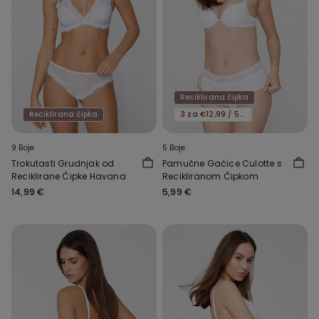
Reciklirana čipka
Reciklirana čipka
3 za €12,99 / 5 za €19,99
9 Boje
5 Boje
Trokutasti Grudnjak od
Pamučne Gaćice Culotte s
Reciklirane Čipke Havana
Recikliranom Čipkom
14,99 €
5,99 €