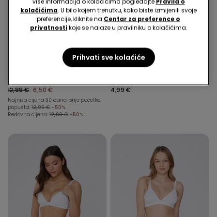
više informacija o kolačićima pogledajte
Pravila o
kolačićima
. U bilo kojem trenutku, kako biste izmijenili svoje
preferencije, kliknite na
Centar za preference o
Reciklirana mikrovlakna
privatnosti
koje se nalaze u pravilniku o kolačićima.
Reciklirana čipka
3 za €12,99 / 5 za €19,99
Prihvati sve kolačiće
5 Boje
5 Boje
Trokutasti Grudnjak od
G-string od Recikliranih
Reciklirane Čipke Lisbon
Mikrovlakana
12,99 €
6,50 €
4,99 €
Najniža cijena 30 dana prije početka
popusta:
12,99 €
-50%
Redovna cijena:
12,99 €
-50%