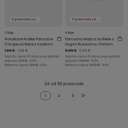
5 proizvoda za -70%
5 proizvoda za -70%
3 Boje
4 Boje
Protuklizne Kratke Pamučne
Pamučna Majica za Bebe s
Čarape za Bebe s Uzorkom
Dugim Rukavima i Printom
1,99 €
1,00 €
6,99 €
3,50 €
Najniža cijena 30 dana prije početka
Najniža cijena 30 dana prije početka
popusta:
1,99 €
-50%
popusta:
6,99 €
-50%
Redovna cijena:
1,99 €
-50%
Redovna cijena:
6,99 €
-50%
24 od 50 proizvoda
1
2
3