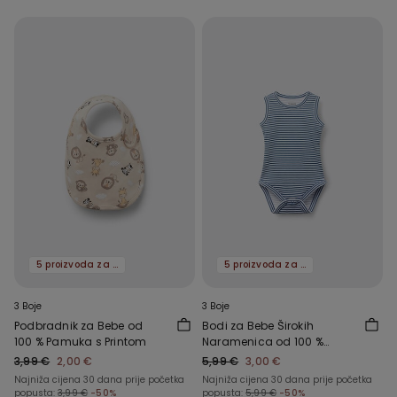
5 proizvoda za -70%
5 proizvoda za -70%
3 Boje
3 Boje
Podbradnik za Bebe od
Bodi za Bebe Širokih
100 % Pamuka s Printom
Naramenica od 100 %
Pamuka s Printom
3,99 €
2,00 €
5,99 €
3,00 €
Najniža cijena 30 dana prije početka
Najniža cijena 30 dana prije početka
popusta:
3,99 €
-50%
popusta:
5,99 €
-50%