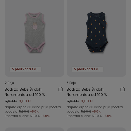
5 proizvoda za -70%
5 proizvoda za -70%
2 Boje
3 Boje
Bodi za Bebe Širokih
Bodi za Bebe Širokih
Naramenica od 100 %
Naramenica od 100 %
Pamuka s Printom
Pamuka s Printom
5,99 €
3,00 €
5,99 €
3,00 €
Najniža cijena 30 dana prije početka
Najniža cijena 30 dana prije početka
popusta:
5,99 €
-50%
popusta:
5,99 €
-50%
Redovna cijena:
5,99 €
-50%
Redovna cijena:
5,99 €
-50%