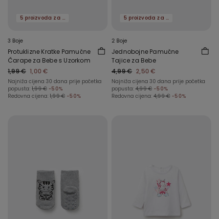
5 proizvoda za -70%
5 proizvoda za -70%
3 Boje
2 Boje
Protuklizne Kratke Pamučne
Jednobojne Pamučne
Čarape za Bebe s Uzorkom
Tajice za Bebe
1,99 €
1,00 €
4,99 €
2,50 €
Najniža cijena 30 dana prije početka
Najniža cijena 30 dana prije početka
popusta:
1,99 €
-50%
popusta:
4,99 €
-50%
Redovna cijena:
1,99 €
-50%
Redovna cijena:
4,99 €
-50%