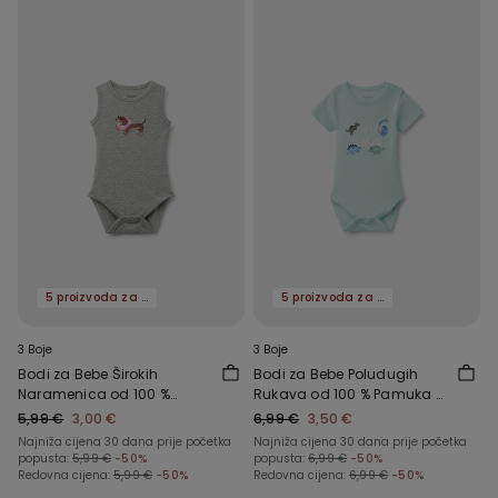
5 proizvoda za -70%
5 proizvoda za -70%
3 Boje
3 Boje
Bodi za Bebe Širokih
Bodi za Bebe Poludugih
Naramenica od 100 %
Rukava od 100 % Pamuka s
Pamuka s Printom
Printom
5,99 €
3,00 €
6,99 €
3,50 €
Najniža cijena 30 dana prije početka
Najniža cijena 30 dana prije početka
popusta:
5,99 €
-50%
popusta:
6,99 €
-50%
Redovna cijena:
5,99 €
-50%
Redovna cijena:
6,99 €
-50%