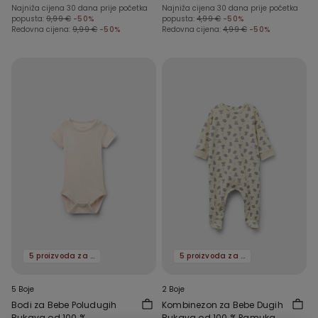
Najniža cijena 30 dana prije početka
Najniža cijena 30 dana prije početka
popusta:
9,99 €
-50%
popusta:
4,99 €
-50%
Redovna cijena:
9,99 €
-50%
Redovna cijena:
4,99 €
-50%
5 proizvoda za -70%
5 proizvoda za -70%
5 Boje
2 Boje
Bodi za Bebe Poludugih
Kombinezon za Bebe Dugih
Rukava od 100 %
Rukava od 100 % Pamuka