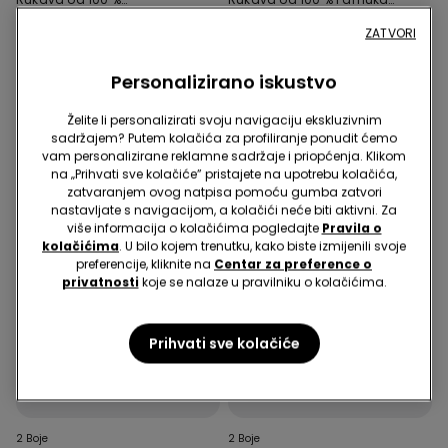
Jednobojnog Pamuka
sa Stopalima
5,99 €
3,00 €
10,99 €
5,50 €
ZATVORI
Najniža cijena 30 dana prije početka
Najniža cijena 30 dana prije početka
popusta:
5,99 €
-50%
popusta:
10,99 €
-50%
Redovna cijena:
5,99 €
-50%
Redovna cijena:
10,99 €
-50%
Personalizirano iskustvo
Želite li personalizirati svoju navigaciju ekskluzivnim
sadržajem? Putem kolačića za profiliranje ponudit ćemo
vam personalizirane reklamne sadržaje i priopćenja. Klikom
na „Prihvati sve kolačiće” pristajete na upotrebu kolačića,
zatvaranjem ovog natpisa pomoću gumba zatvori
nastavljate s navigacijom, a kolačići neće biti aktivni. Za
više informacija o kolačićima pogledajte
Pravila o
kolačićima
. U bilo kojem trenutku, kako biste izmijenili svoje
preferencije, kliknite na
Centar za preference o
privatnosti
koje se nalaze u pravilniku o kolačićima.
Prihvati sve kolačiće
5 proizvoda za -70%
5 proizvoda za -70%
2 Boje
2 Boje