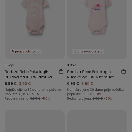
5 proizvoda za -70%
5 proizvoda za -70%
3 Boje
3 Boje
Bodi za Bebe Poludugih
Bodi za Bebe Poludugih
Rukava od 100 % Pamuka s
Rukava od 100 % Pamuka s
Printom
Printom
6,99 €
3,50 €
6,99 €
3,50 €
Najniža cijena 30 dana prije početka
Najniža cijena 30 dana prije početka
popusta:
6,99 €
-50%
popusta:
6,99 €
-50%
Redovna cijena:
6,99 €
-50%
Redovna cijena:
6,99 €
-50%