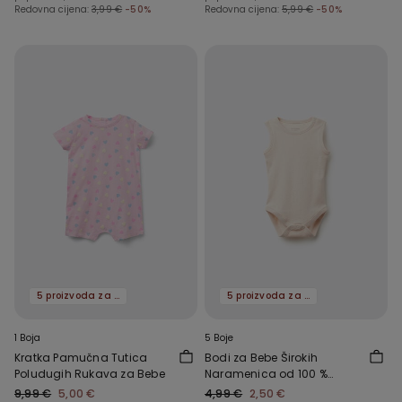
Redovna cijena:
3,99 €
-50%
Redovna cijena:
5,99 €
-50%
5 proizvoda za -70%
5 proizvoda za -70%
1 Boja
5 Boje
Kratka Pamučna Tutica
Bodi za Bebe Širokih
Poludugih Rukava za Bebe
Naramenica od 100 %
Jednobojnog Pamuka
9,99 €
5,00 €
4,99 €
2,50 €