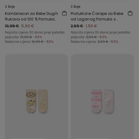
2 Boje
3 Boje
Kombinezon za Bebe Dugih
Protuklizne Čarape za Bebe
Rukava od 100 % Pamuka
od Laganog Pamuka s
sa Stopalima
Uzorkom
10,99 €
5,50 €
2,99 €
1,50 €
Najniža cijena 30 dana prije početka
Najniža cijena 30 dana prije početka
popusta:
10,99 €
-50%
popusta:
2,99 €
-50%
Redovna cijena:
10,99 €
-50%
Redovna cijena:
2,99 €
-50%