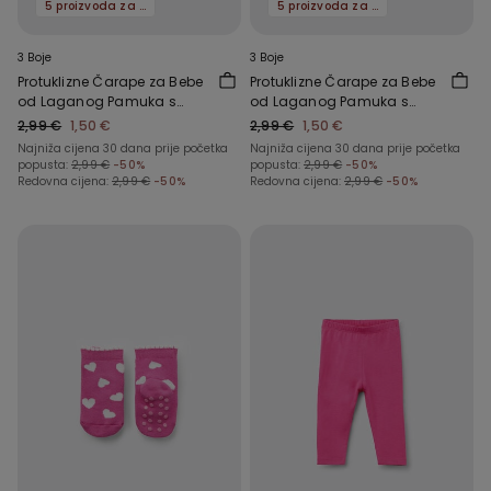
5 proizvoda za -70%
5 proizvoda za -70%
3 Boje
3 Boje
Protuklizne Čarape za Bebe
Protuklizne Čarape za Bebe
od Laganog Pamuka s
od Laganog Pamuka s
Uzorkom
Uzorkom
2,99 €
1,50 €
2,99 €
1,50 €
Najniža cijena 30 dana prije početka
Najniža cijena 30 dana prije početka
popusta:
2,99 €
-50%
popusta:
2,99 €
-50%
Redovna cijena:
2,99 €
-50%
Redovna cijena:
2,99 €
-50%