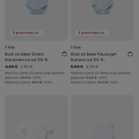
5 proizvoda za -70%
5 proizvoda za -70%
5 Boje
5 Boje
Bodi za Bebe Širokih
Bodi za Bebe Poludugih
Naramenica od 100 %
Rukava od 100 %
Jednobojnog Pamuka
Jednobojnog Pamuka
4,99 €
2,50 €
5,99 €
3,00 €
Najniža cijena 30 dana prije početka
Najniža cijena 30 dana prije početka
popusta:
4,99 €
-50%
popusta:
5,99 €
-50%
Redovna cijena:
4,99 €
-50%
Redovna cijena:
5,99 €
-50%