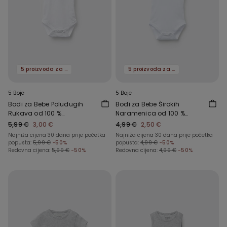
5 proizvoda za -70%
5 proizvoda za -70%
5 Boje
5 Boje
Bodi za Bebe Poludugih
Bodi za Bebe Širokih
Rukava od 100 %
Naramenica od 100 %
Jednobojnog Pamuka
Jednobojnog Pamuka
5,99 €
3,00 €
4,99 €
2,50 €
Najniža cijena 30 dana prije početka
Najniža cijena 30 dana prije početka
popusta:
5,99 €
-50%
popusta:
4,99 €
-50%
Redovna cijena:
5,99 €
-50%
Redovna cijena:
4,99 €
-50%