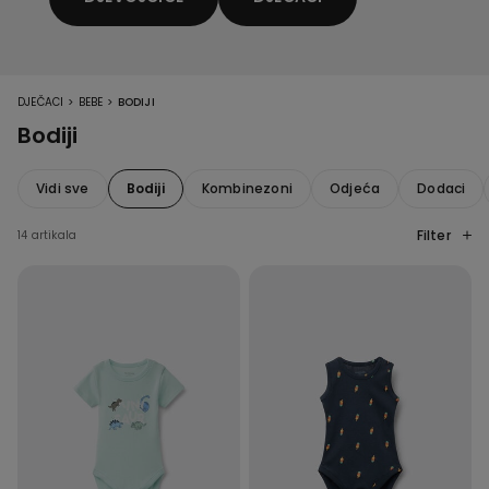
>
>
DJEČACI
BEBE
BODIJI
Bodiji
Vidi sve
Bodiji
Kombinezoni
Odjeća
Dodaci
Filter
14 artikala