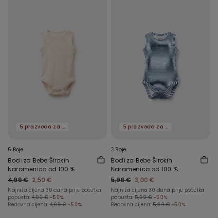
5 proizvoda za -70%
5 proizvoda za -70%
5 Boje
3 Boje
Bodi za Bebe Širokih
Bodi za Bebe Širokih
Naramenica od 100 %
Naramenica od 100 %
Jednobojnog Pamuka
Pamuka s Printom
4,99 €
2,50 €
5,99 €
3,00 €
Najniža cijena 30 dana prije početka
Najniža cijena 30 dana prije početka
popusta:
4,99 €
-50%
popusta:
5,99 €
-50%
Redovna cijena:
4,99 €
-50%
Redovna cijena:
5,99 €
-50%