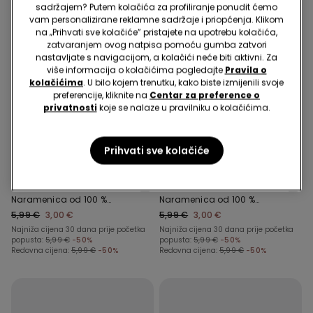
sadržajem? Putem kolačića za profiliranje ponudit ćemo
vam personalizirane reklamne sadržaje i priopćenja. Klikom
na „Prihvati sve kolačiće” pristajete na upotrebu kolačića,
zatvaranjem ovog natpisa pomoću gumba zatvori
nastavljate s navigacijom, a kolačići neće biti aktivni. Za
više informacija o kolačićima pogledajte
Pravila o
kolačićima
. U bilo kojem trenutku, kako biste izmijenili svoje
preferencije, kliknite na
Centar za preference o
privatnosti
koje se nalaze u pravilniku o kolačićima.
5 proizvoda za -70%
5 proizvoda za -70%
Prihvati sve kolačiće
2 Boje
3 Boje
Bodi za Bebe Širokih
Bodi za Bebe Širokih
Naramenica od 100 %
Naramenica od 100 %
Pamuka s Printom
Pamuka s Printom
5,99 €
3,00 €
5,99 €
3,00 €
Najniža cijena 30 dana prije početka
Najniža cijena 30 dana prije početka
popusta:
5,99 €
-50%
popusta:
5,99 €
-50%
Redovna cijena:
5,99 €
-50%
Redovna cijena:
5,99 €
-50%