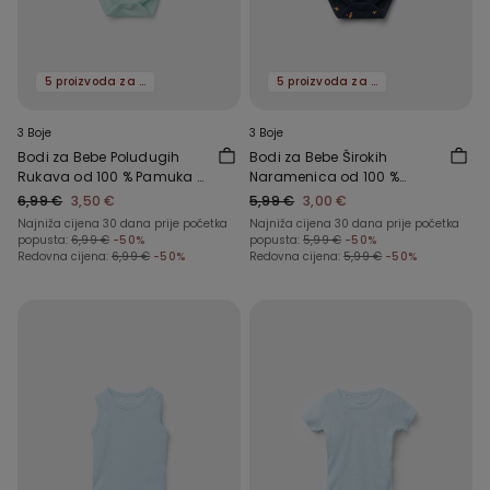
5 proizvoda za -70%
5 proizvoda za -70%
3 Boje
3 Boje
Bodi za Bebe Poludugih
Bodi za Bebe Širokih
Rukava od 100 % Pamuka s
Naramenica od 100 %
Printom
Pamuka s Printom
6,99 €
3,50 €
5,99 €
3,00 €
Najniža cijena 30 dana prije početka
Najniža cijena 30 dana prije početka
popusta:
6,99 €
-50%
popusta:
5,99 €
-50%
Redovna cijena:
6,99 €
-50%
Redovna cijena:
5,99 €
-50%