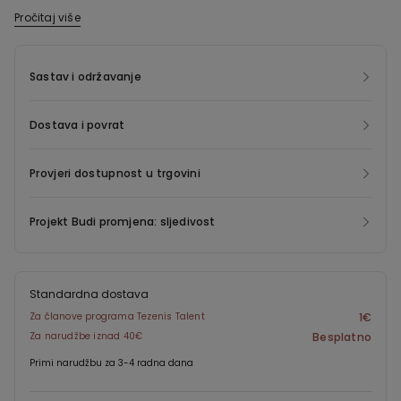
jednostavno i prilagodljivo pristajanje, a ravan kroj nogavica
Pročitaj više
omogućava slobodu pokreta. Lagana tkanina unosi udobnost i
prirodnost u svakodnevne aktivnosti.
Sastav i održavanje
Dostava i povrat
Provjeri dostupnost u trgovini
Projekt Budi promjena: sljedivost
Standardna dostava
Za članove programa Tezenis Talent
1€
Za narudžbe iznad 40€
Besplatno
Primi narudžbu za 3-4 radna dana