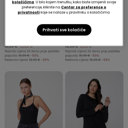
kolačićima
. U bilo kojem trenutku, kako biste izmijenili svoje
preferencije, kliknite na
Centar za preference o
privatnosti
koje se nalaze u pravilniku o kolačićima.
Reciklirana mikrovlakna
1 Boja
3 Boje
Prihvati sve kolačiće
Jednodijelni Nabrani
Kratka Pamučna Pidžama
Kupaći Kostim Bez
s Džepićem Basic Piping
Naramenica od
19,99 €
10,00 €
16,99 €
8,50 €
Recikliranih Mikrovlakana
Najniža cijena 30 dana prije početka
Najniža cijena 30 dana prije početka
popusta:
19,99 €
-50%
popusta:
16,99 €
-50%
Redovna cijena:
19,99 €
-50%
Redovna cijena:
16,99 €
-50%