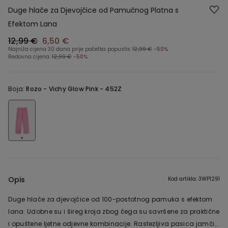
Duge hlače za Djevojčice od Pamučnog Platna s
Efektom Lana
12,99 €
6,50 €
Najniža cijena 30 dana prije početka popusta:
12,99 €
-50%
Redovna cijena:
12,99 €
-50%
Boja:
Rozo -
Vichy Glow Pink - 452Z
Opis
Kod artikla: 3WP1291
Duge hlače za djevojčice od 100-postotnog pamuka s efektom
lana. Udobne su i šireg kroja zbog čega su savršene za praktične
i opuštene ljetne odjevne kombinacije. Rastezljiva pasica jamči