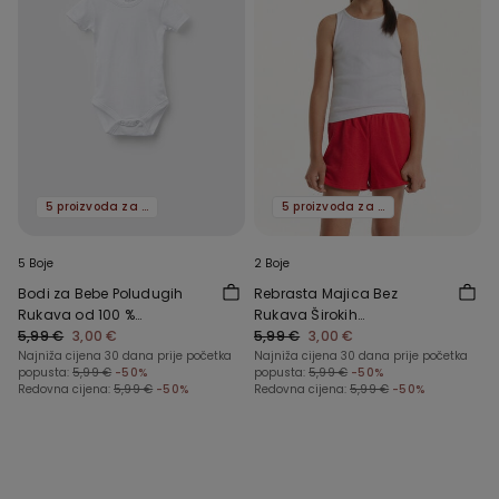
5 proizvoda za -70%
5 proizvoda za -70%
5 Boje
2 Boje
Bodi za Bebe Poludugih
Rebrasta Majica Bez
Rukava od 100 %
Rukava Širokih
Jednobojnog Pamuka
5,99 €
3,00 €
Naramenica za Djevojčice
5,99 €
3,00 €
Najniža cijena 30 dana prije početka
Najniža cijena 30 dana prije početka
popusta:
5,99 €
-50%
popusta:
5,99 €
-50%
Redovna cijena:
5,99 €
-50%
Redovna cijena:
5,99 €
-50%