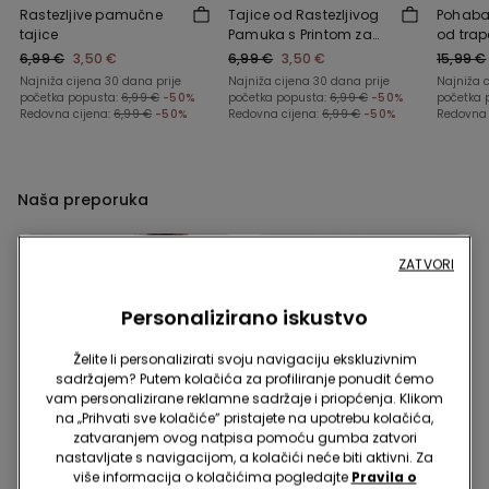
Rastezljive pamučne
Tajice od Rastezljivog
Pohaban
tajice
Pamuka s Printom za
od trap
Djevojčice
6,99 €
3,50 €
6,99 €
3,50 €
15,99 €
Najniža cijena 30 dana prije
Najniža cijena 30 dana prije
Najniža c
početka popusta:
6,99 €
-50%
početka popusta:
6,99 €
-50%
početka 
Redovna cijena:
6,99 €
-50%
Redovna cijena:
6,99 €
-50%
Redovna 
Naša preporuka
ZATVORI
Personalizirano iskustvo
Želite li personalizirati svoju navigaciju ekskluzivnim
sadržajem? Putem kolačića za profiliranje ponudit ćemo
vam personalizirane reklamne sadržaje i priopćenja. Klikom
na „Prihvati sve kolačiće” pristajete na upotrebu kolačića,
zatvaranjem ovog natpisa pomoću gumba zatvori
nastavljate s navigacijom, a kolačići neće biti aktivni. Za
više informacija o kolačićima pogledajte
Pravila o