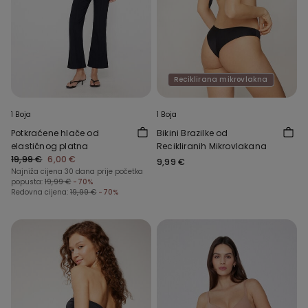
Reciklirana mikrovlakna
1 Boja
1 Boja
Potkraćene hlače od
Bikini Brazilke od
elastičnog platna
Recikliranih Mikrovlakana
19,99 €
6,00 €
9,99 €
Najniža cijena 30 dana prije početka
popusta:
19,99 €
-70%
Redovna cijena:
19,99 €
-70%