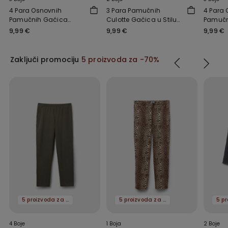
4 Para Osnovnih
3 Para Pamučnih
4 Para
Pamučnih Gaćica
Culotte Gaćica u Stilu
Pamučn
Culotte za Djevojčice
Hlačica za Djevojčice
Djevojč
9,99 €
9,99 €
9,99 €
Zaključi promociju
5 proizvoda za -70%
5 proizvoda za -70%
5 proizvoda za -70%
4 Boje
1 Boja
2 Boje