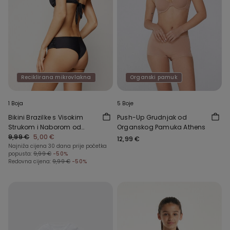
Reciklirana mikrovlakna
Organski pamuk
1 Boja
5 Boje
Bikini Brazilke s Visokim
Push-Up Grudnjak od
Strukom i Naborom od
Organskog Pamuka Athens
Recikliranih Mikrovlakana
9,99 €
5,00 €
12,99 €
Najniža cijena 30 dana prije početka
popusta:
9,99 €
-50%
Redovna cijena:
9,99 €
-50%