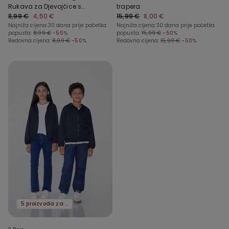
Rukava za Djevojčice s
trapera
Valovitim Porubom i
8,99 €
4,50 €
15,99 €
8,00 €
Okruglim Okovratnikom
Najniža cijena 30 dana prije početka
Najniža cijena 30 dana prije početka
popusta:
8,99 €
-50%
popusta:
15,99 €
-50%
Redovna cijena:
8,99 €
-50%
Redovna cijena:
15,99 €
-50%
5 proizvoda za -70%