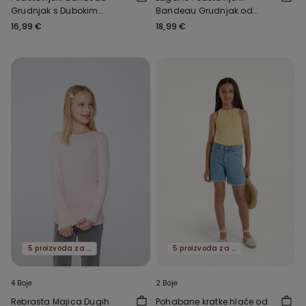
Grudnjak s Dubokim
Bandeau Grudnjak od
Dekolteom od Recikliranih
Recikliranih Mikrovlakana
16,99 €
18,99 €
Mikrovlakana
Full Coverage
5 proizvoda za -70%
5 proizvoda za -70%
4 Boje
2 Boje
Rebrasta Majica Dugih
Pohabane kratke hlače od