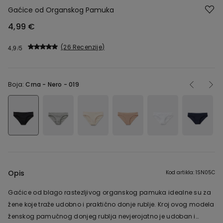
Gaćice od Organskog Pamuka
4,99 €
26 Recenzije
4,9
Boja:
Crna -
Nero - 019
Opis
Kod artikla: 1SN05C
Gaćice od blago rastezljivog organskog pamuka idealne su za
žene koje traže udobno i praktično donje rublje. Kroj ovog modela
ženskog pamučnog donjeg rublja nevjerojatno je udoban i