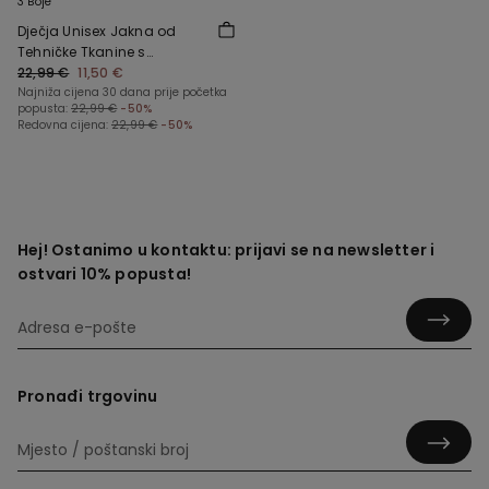
3 Boje
Dječja Unisex Jakna od
Tehničke Tkanine s
Patentnim Zatvaračem i
22,99 €
11,50 €
Kapuljačom
Najniža cijena 30 dana prije početka
popusta:
22,99 €
-50%
Redovna cijena:
22,99 €
-50%
Hej! Ostanimo u kontaktu: prijavi se na newsletter i
ostvari 10% popusta!
Pronađi trgovinu