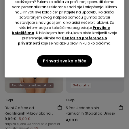
sadržajem? Putem kolačića za profiliranje ponudit ćemo
vam personalizirane reklamne sadržaje i priopćenja. Klikom
na „Prihvati sve kolačiće” pristajete na upotrebu kolačića,
zatvaranjem ovog natpisa pomoću gumba zatvori
nastavljate s navigacijom, a kolačići neće biti aktivni. Za
više informacija o kolačićima pogledajte
Pravila o
kolačićima
. U bilo kojem trenutku, kako biste izmijenili svoje
preferencije, kliknite na
Centar za preference o
privatnosti
koje se nalaze u pravilniku o kolačićima.
Prihvati sve kolačiće
Reciklirana mikrovlakna
3+1 gratis
1 Boja
4 Boje
Bikini Gaćice od
5 Pari Jednobojnih
Recikliranih Mikrovlakana s
Pamučnih Stopalica Unisex
Visokim Strukom i Naborom
9,99 €
5,00 €
4,99 €
Najniža cijena 30 dana prije početka
popusta:
9,99 €
-50%