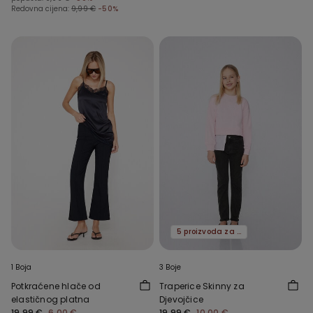
Redovna cijena:
9,99 €
-50%
5 proizvoda za -70%
1 Boja
3 Boje
Potkraćene hlače od
Traperice Skinny za
elastičnog platna
Djevojčice
19,99 €
6,00 €
19,99 €
10,00 €