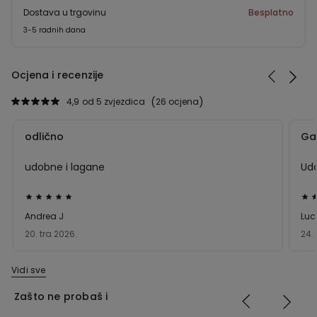
Dostava u trgovinu
Besplatno
3-5 radnih dana
Ocjena i recenzije
4,9
od 5 zvjezdica
26 ocjena
odlično
Ga
udobne i lagane
Udo
Dali
Dal
ste
ste
Andrea J
Luc
ocjenu
oc
20. tra 2026.
24. 
5
5
od
od
Vidi sve
5
5
Zašto ne probaš i