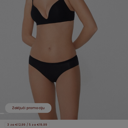
Zaključi promociju
3 za €12,99 / 5 za €19,99