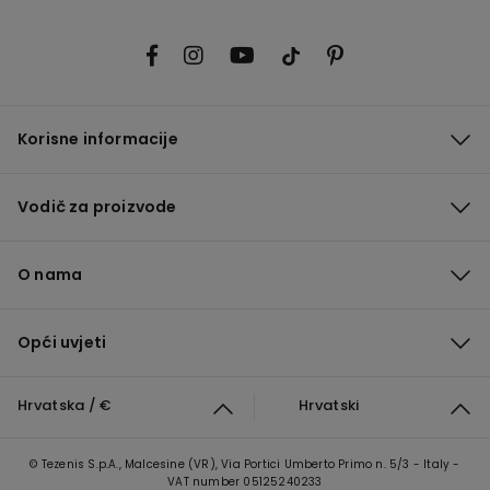
Korisne informacije
Vodič za proizvode
O nama
Opći uvjeti
Hrvatska / €
Hrvatski
© Tezenis S.p.A., Malcesine (VR), Via Portici Umberto Primo n. 5/3 - Italy -
VAT number 05125240233