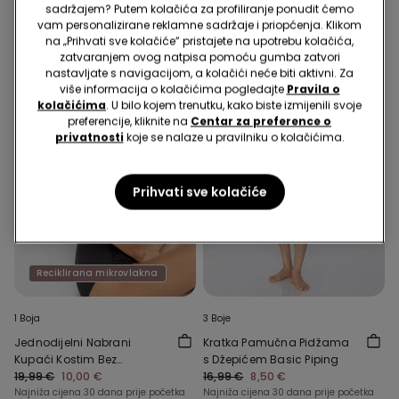
sadržajem? Putem kolačića za profiliranje ponudit ćemo
vam personalizirane reklamne sadržaje i priopćenja. Klikom
na „Prihvati sve kolačiće” pristajete na upotrebu kolačića,
zatvaranjem ovog natpisa pomoću gumba zatvori
nastavljate s navigacijom, a kolačići neće biti aktivni. Za
više informacija o kolačićima pogledajte
Pravila o
kolačićima
. U bilo kojem trenutku, kako biste izmijenili svoje
preferencije, kliknite na
Centar za preference o
privatnosti
koje se nalaze u pravilniku o kolačićima.
Prihvati sve kolačiće
Reciklirana mikrovlakna
1 Boja
3 Boje
Jednodijelni Nabrani
Kratka Pamučna Pidžama
Kupaći Kostim Bez
s Džepićem Basic Piping
Naramenica od
19,99 €
10,00 €
16,99 €
8,50 €
Recikliranih Mikrovlakana
Najniža cijena 30 dana prije početka
Najniža cijena 30 dana prije početka