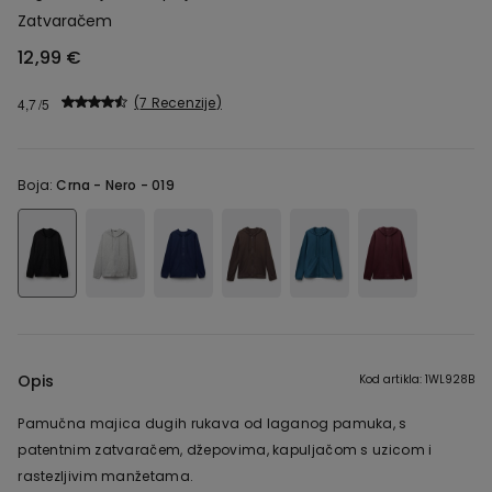
Zatvaračem
12,99 €
7 Recenzije
4,7
Boja:
Crna -
Nero - 019
Opis
Kod artikla: 1WL928B
Pamučna majica dugih rukava od laganog pamuka, s
patentnim zatvaračem, džepovima, kapuljačom s uzicom i
rastezljivim manžetama.