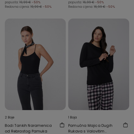
popusta:
19,99 €
-50%
popusta:
16,99 €
-50%
Redovna cijena:
19,99 €
-50%
Redovna cijena:
16,99 €
-50%
2 Boje
1 Boja
Bodi Tankih Naramenica
Pamučna Majica Dugih
od Rebrastog Pamuka
Rukava s Valovitim