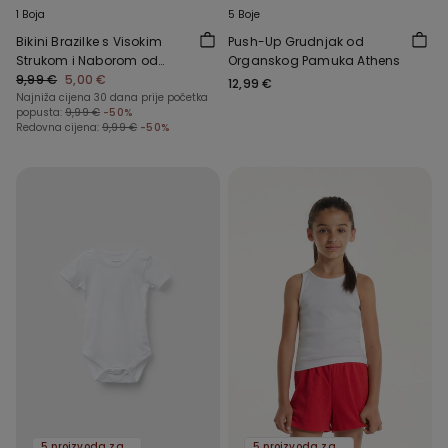
1 Boja
5 Boje
Bikini Brazilke s Visokim
Push-Up Grudnjak od
Strukom i Naborom od
Organskog Pamuka Athens
Recikliranih Mikrovlakana
9,99 €
5,00 €
12,99 €
Najniža cijena 30 dana prije početka
popusta:
9,99 €
-50%
Redovna cijena:
9,99 €
-50%
5 proizvoda za -70%
5 proizvoda za -70%