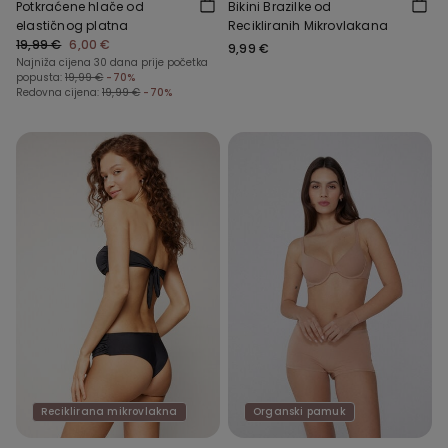
Potkraćene hlače od
Bikini Brazilke od
elastičnog platna
Recikliranih Mikrovlakana
19,99 €
6,00 €
9,99 €
Najniža cijena 30 dana prije početka
popusta:
19,99 €
-70%
Redovna cijena:
19,99 €
-70%
Reciklirana mikrovlakna
Organski pamuk