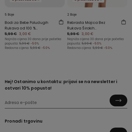
5 Boje
2 Boje
Bodi za Bebe Poludugih
Rebrasta Majica Bez
Rukava od 100 %
Rukava Širokih
Jednobojnog Pamuka
5,99 €
3,00 €
Naramenica za Djevojčice
5,99 €
3,00 €
Najniža cijena 30 dana prije početka
Najniža cijena 30 dana prije početka
popusta:
5,99 €
-50%
popusta:
5,99 €
-50%
Redovna cijena:
5,99 €
-50%
Redovna cijena:
5,99 €
-50%
Hej! Ostanimo u kontaktu: prijavi se na newsletter i
ostvari 10% popusta!
Pronađi trgovinu