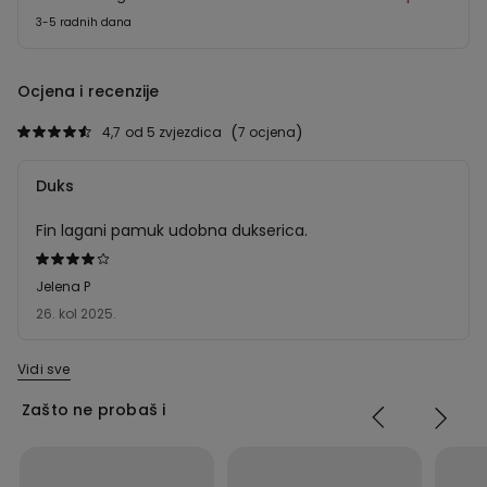
3-5 radnih dana
Ocjena i recenzije
4,7
od 5 zvjezdica
7 ocjena
Duks
Fin lagani pamuk udobna dukserica.
Dali
ste
Jelena P
ocjenu
26. kol 2025.
4
od
Vidi sve
5
Zašto ne probaš i