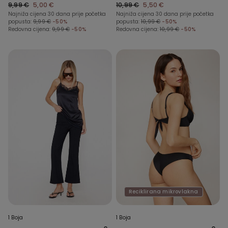
9,99 €
5,00 €
Ukrasom
10,99 €
5,50 €
Najniža cijena 30 dana prije početka
Najniža cijena 30 dana prije početka
popusta:
9,99 €
-50%
popusta:
10,99 €
-50%
Redovna cijena:
9,99 €
-50%
Redovna cijena:
10,99 €
-50%
Reciklirana mikrovlakna
1 Boja
1 Boja