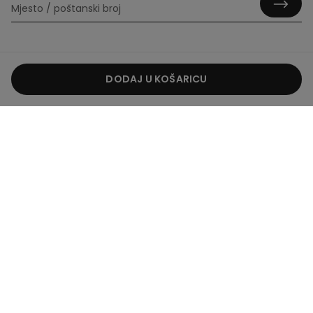
DODAJ U KOŠARICU
Korisne informacije
Vodič za proizvode
O nama
Opći uvjeti
Hrvatska / €
Hrvatski