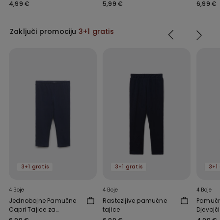
djevojčice
Djevojčice
Djevojč
4,99 €
5,99 €
6,99 €
Zaključi promociju
3+1 gratis
3+1 gratis
3+1 gratis
3+1 
4 Boje
4 Boje
4 Boje
Jednobojne Pamučne
Rastezljive pamučne
Pamučn
Capri Tajice za
tajice
Djevojč
Djevojčice
Narame