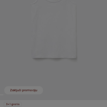
Zaključi promociju
3+1 gratis