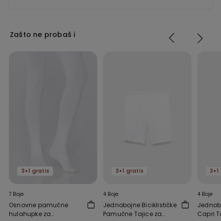
Zašto ne probaš i
3+1 gratis
3+1 gratis
3+1 
7 Boje
4 Boje
4 Boje
Osnovne pamučne
Jednobojne Biciklističke
Jednob
hulahupke za
Pamučne Tajice za
Capri T