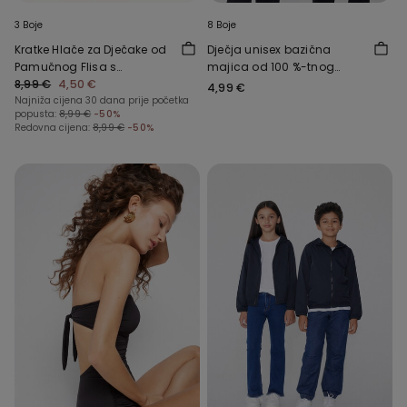
3 Boje
8 Boje
Kratke Hlače za Dječake od
Dječja unisex bazična
Pamučnog Flisa s
majica od 100 %-tnog
Džepovima
8,99 €
4,50 €
pamuka s okruglim
4,99 €
Najniža cijena 30 dana prije početka
ovratnikom
popusta:
8,99 €
-50%
Redovna cijena:
8,99 €
-50%