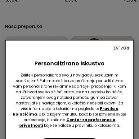
6,99 €
6,99 €
4,99 €
Okrugli
Naša preporuka
ZATVORI
Personalizirano iskustvo
Želite li personalizirati svoju navigaciju ekskluzivnim
sadržajem? Putem kolačića za profiliranje ponudit ćemo
vam personalizirane reklamne sadržaje i priopćenja. Klikom
na „Prihvati sve kolačiće” pristajete na upotrebu kolačića,
zatvaranjem ovog natpisa pomoću gumba zatvori
nastavljate s navigacijom, a kolačići neće biti aktivni. Za
više informacija o kolačićima pogledajte
Pravila o
kolačićima
. U bilo kojem trenutku, kako biste izmijenili svoje
preferencije, kliknite na
Centar za preference o
Reciklirana mikrovlakna
privatnosti
koje se nalaze u pravilniku o kolačićima.
1 Boja
1 Boja