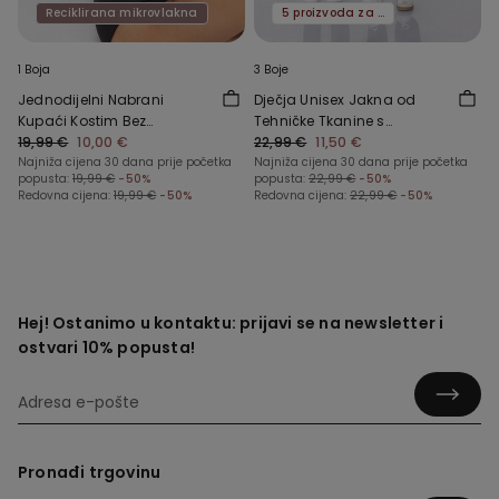
Reciklirana mikrovlakna
5 proizvoda za -70%
1 Boja
3 Boje
Jednodijelni Nabrani
Dječja Unisex Jakna od
Kupaći Kostim Bez
Tehničke Tkanine s
Naramenica od
19,99 €
10,00 €
Patentnim Zatvaračem i
22,99 €
11,50 €
Recikliranih Mikrovlakana
Najniža cijena 30 dana prije početka
Kapuljačom
Najniža cijena 30 dana prije početka
popusta:
19,99 €
-50%
popusta:
22,99 €
-50%
Redovna cijena:
19,99 €
-50%
Redovna cijena:
22,99 €
-50%
Hej! Ostanimo u kontaktu: prijavi se na newsletter i
ostvari 10% popusta!
Pronađi trgovinu