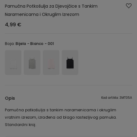
Pamučna Potkošulja za Djevojčice s Tankim
Naramenicama i Okruglim Izrezom
4,99 €
Boja:
Bijela -
Bianco - 001
Opis
Kod artikla: 3MT05A
Pamučna potkošulja s tankim naramenicama i okruglim
vratnim izrezom, izrađena od blago rastezljivog pamuka.
Standardni kroj.