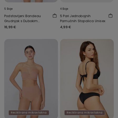
5 Boje
4 Boje
Podstavljeni Bandeau
5 Pari Jednobojnih
Grudnjak s Dubokim
Pamučnih Stopalica Unisex
Dekolteom od Recikliranih
16,99 €
4,99 €
Mikrovlakana
Reciklirana mikrovlakna
Reciklirana mikrovlakna