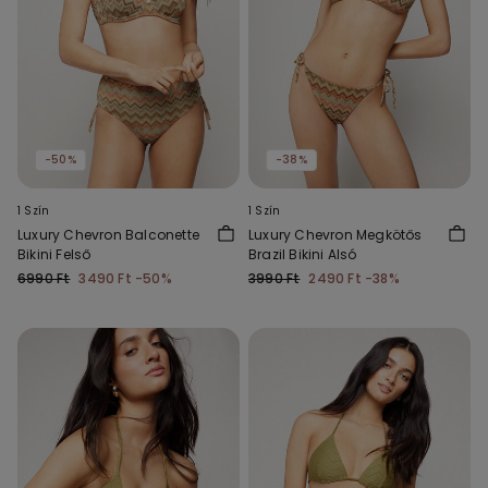
-50%
-38%
1 Szín
1 Szín
Luxury Chevron Balconette
Luxury Chevron Megkötős
Bikini Felső
Brazil Bikini Alsó
6990 Ft
3490 Ft
-50%
3990 Ft
2490 Ft
-38%