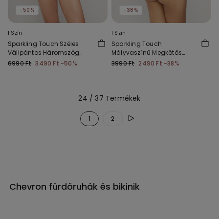
-50%
-38%
1 Szín
1 Szín
Sparkling Touch Széles
Sparkling Touch
Vállpántos Háromszög
Mályvaszínű Megkötős
Bikini Felső
Brazil Bikini Alsó
6990 Ft
3490 Ft
-50%
3990 Ft
2490 Ft
-38%
24 / 37 Termékek
1
2
Chevron fürdőruhák és bikinik