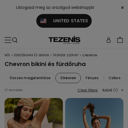
×
Látogasd meg az országod webshopját
UNITED STATES
>
>
>
NŐI
FÜRDŐRUHÁK ÉS BIKINIK
TRENDEK SZERINT
CHEVRON
Chevron bikini és fürdőruha
Összes megjelenítése
Chevron
Fényes
Csíkos
Clear filters
Szűrő
(1)
37 termékek