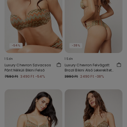
-54%
-38%
1 Szín
1 Szín
Luxury Chevron Szivacsos
Luxury Chevron Felvágott
Pánt Nélküli Bikini Felső
Brazil Bikini Alsó Lekerekített
Szabással
7590 Ft
3490 Ft
-54%
3990 Ft
2490 Ft
-38%