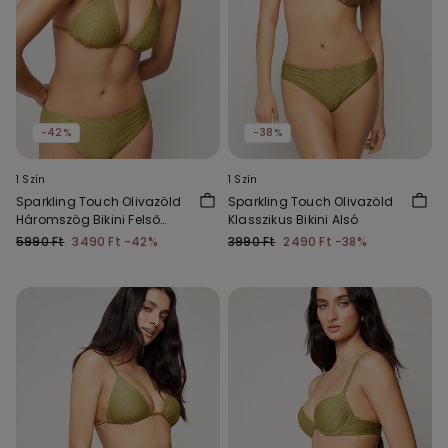
-42%
-38%
1 Szín
1 Szín
Sparkling Touch Olivazöld
Sparkling Touch Olivazöld
Háromszög Bikini Felső
Klasszikus Bikini Alsó
Vékony Szivacsos Kosárral
5990 Ft
3490 Ft
-42%
3990 Ft
2490 Ft
-38%