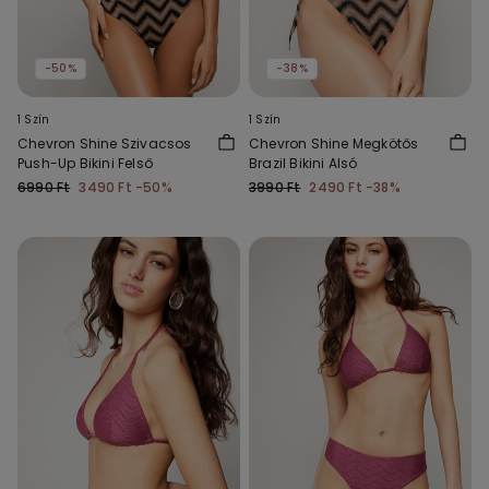
-50%
-38%
1 Szín
1 Szín
Chevron Shine Szivacsos
Chevron Shine Megkötős
Push-Up Bikini Felső
Brazil Bikini Alsó
6990 Ft
3490 Ft
-50%
3990 Ft
2490 Ft
-38%