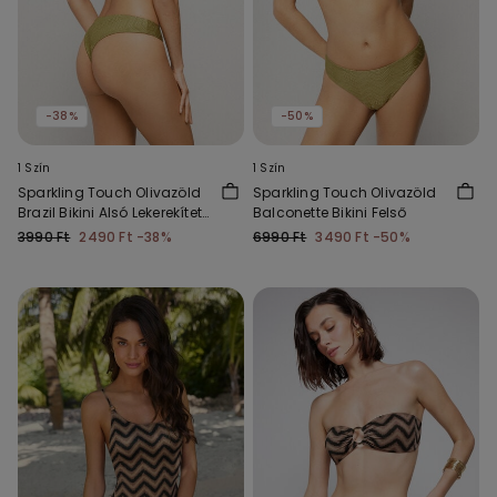
-38%
-50%
1 Szín
1 Szín
Sparkling Touch Olivazöld
Sparkling Touch Olivazöld
Brazil Bikini Alsó Lekerekített
Balconette Bikini Felső
Szabással
3990 Ft
2490 Ft
-38%
6990 Ft
3490 Ft
-50%