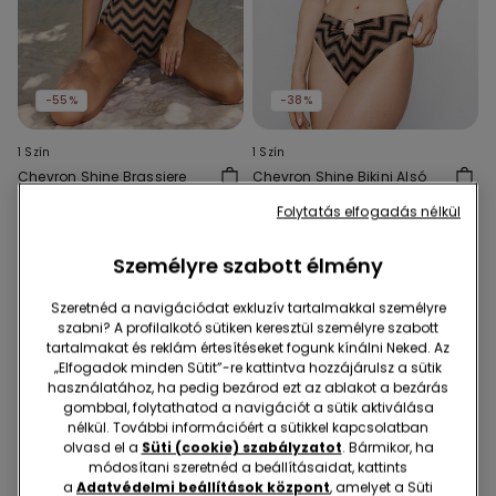
-55%
-38%
1 Szín
1 Szín
Chevron Shine Brassiere
Chevron Shine Bikini Alsó
Fazonú Egyrészes
3990 Ft
2490 Ft
-38%
Folytatás elfogadás nélkül
Fürdőruha
10990 Ft
4990 Ft
-55%
Személyre szabott élmény
Szeretnéd a navigációdat exkluzív tartalmakkal személyre
szabni? A profilalkotó sütiken keresztül személyre szabott
tartalmakat és reklám értesítéseket fogunk kínálni Neked. Az
„Elfogadok minden Sütit”-re kattintva hozzájárulsz a sütik
használatához, ha pedig bezárod ezt az ablakot a bezárás
gombbal, folytathatod a navigációt a sütik aktiválása
nélkül. További információért a sütikkel kapcsolatban
olvasd el a
Süti (cookie) szabályzatot
. Bármikor, ha
módosítani szeretnéd a beállításaidat, kattints
a
Adatvédelmi beállítások központ
, amelyet a Süti