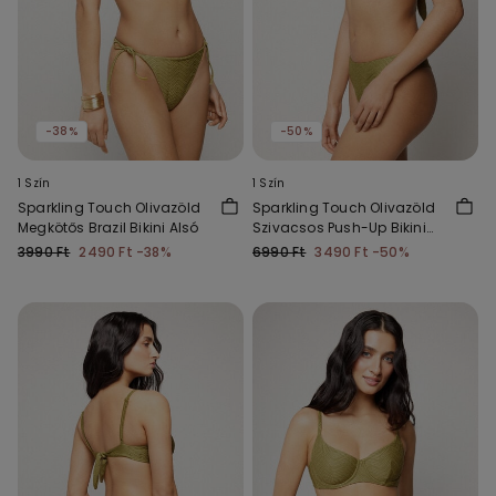
-38%
-50%
1 Szín
1 Szín
Sparkling Touch Olivazöld
Sparkling Touch Olivazöld
Megkötős Brazil Bikini Alsó
Szivacsos Push-Up Bikini
Felső
3990 Ft
2490 Ft
-38%
6990 Ft
3490 Ft
-50%