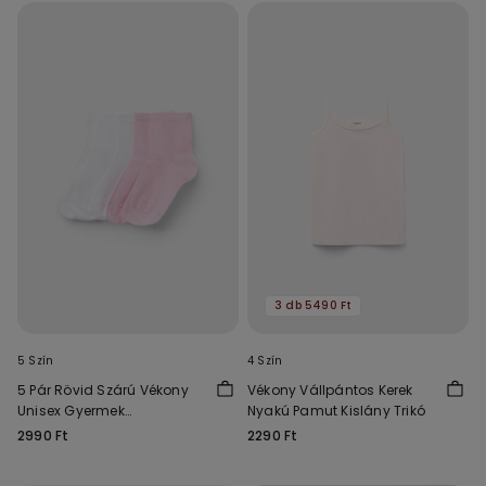
3 db 5490 Ft
5 Szín
4 Szín
5 Pár Rövid Szárú Vékony
Vékony Vállpántos Kerek
Unisex Gyermek
Nyakú Pamut Kislány Trikó
Pamutzokni
2990 Ft
2290 Ft