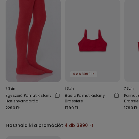
4 db 3990 Ft
7 Szín
1 Szín
7 Szín
Egyszerű Pamut Kislány
Basic Pamut Kislány
Pamut B
Harisnyanadrág
Brassiere
Brassie
2290 Ft
1790 Ft
1790 Ft
Használd ki a promóciót
4 db 3990 Ft