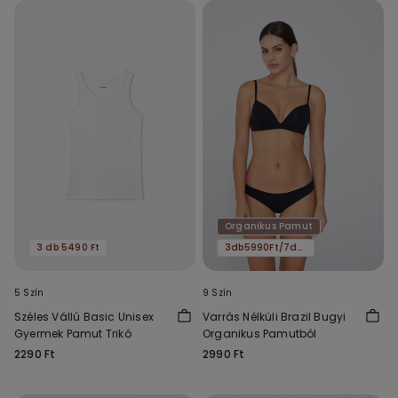
Organikus Pamut
3 db 5490 Ft
3db5990Ft/7db11590Ft
5 Szín
9 Szín
Széles Vállú Basic Unisex
Varrás Nélküli Brazil Bugyi
Gyermek Pamut Trikó
Organikus Pamutból
2290 Ft
2990 Ft