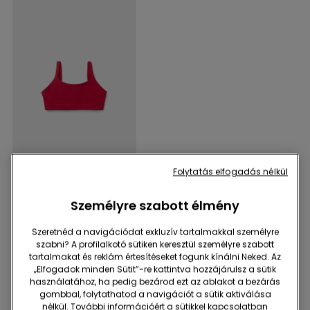
4 db 3990 Ft
Folytatás elfogadás nélkül
1 Szín
Személyre szabott élmény
Basic Pamut Kislány
Brassiere
Szeretnéd a navigációdat exkluzív tartalmakkal személyre
1790 Ft
szabni? A profilalkotó sütiken keresztül személyre szabott
tartalmakat és reklám értesítéseket fogunk kínálni Neked. Az
„Elfogadok minden Sütit”-re kattintva hozzájárulsz a sütik
használatához, ha pedig bezárod ezt az ablakot a bezárás
Ezek is tetszeni fognak!
gombbal, folytathatod a navigációt a sütik aktiválása
nélkül. További információért a sütikkel kapcsolatban