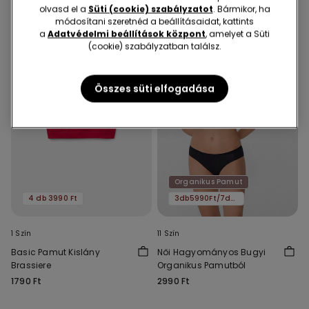
olvasd el a
Süti (cookie) szabályzatot
. Bármikor, ha
módosítani szeretnéd a beállításaidat, kattints
a
Adatvédelmi beállítások központ
, amelyet a Süti
(cookie) szabályzatban találsz.
Összes süti elfogadása
Organikus Pamut
4 db 3990 Ft
3db5990Ft/7db11590Ft
1 Szín
11 Szín
Basic Pamut Kislány
Női Hagyományos Bugyi
Brassiere
Organikus Pamutból
1790 Ft
2990 Ft