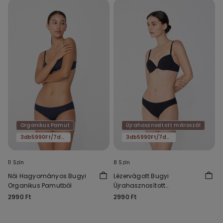
Organikus Pamut
Újrahasznosított mikroszál
3db5990Ft/7db11590Ft
3db5990Ft/7db11590Ft
11 Szín
8 Szín
Női Hagyományos Bugyi
Lézervágott Bugyi
Organikus Pamutból
Újrahasznosított
Mikroszálas Anyagból
2990 Ft
2990 Ft