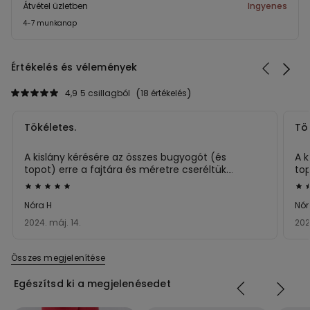
Átvétel üzletben
Ingyenes
4-7 munkanap
Értékelés és vélemények
4,9
5 csillagból
18 értékelés
Tökéletes.
Tö
A kislány kérésére az összes bugyogót (és
A k
topot) erre a fajtára és méretre cseréltük.
top
Soha többet nem akar másfélét.
So
Értékelés:
Ért
Mosásnál méret-, alak- és színtartó!
5/5
5/5
Nóra H
Nór
2024. máj. 14.
202
Összes megjelenítése
Egészítsd ki a megjelenésedet