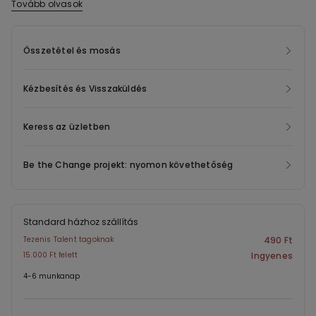
készült lépésbetéttel.
Tovább olvasok
Összetétel és mosás
Kézbesítés és Visszaküldés
Keress az üzletben
Be the Change projekt: nyomon követhetőség
Standard házhoz szállítás
Tezenis Talent tagoknak
490 Ft
15.000 Ft felett
Ingyenes
4-6 munkanap