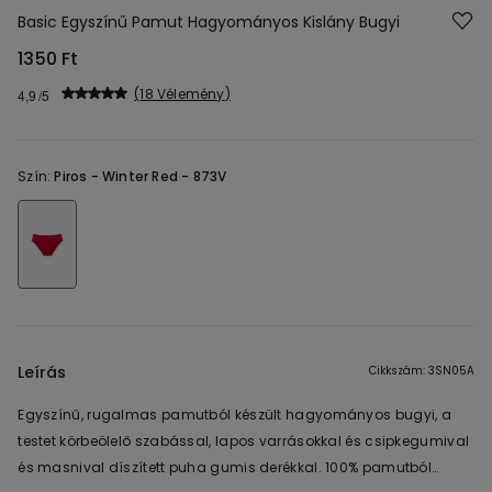
Basic Egyszínű Pamut Hagyományos Kislány Bugyi
1350 Ft
18 Vélemény
4,9
Szín:
Piros -
Winter Red - 873V
Leírás
Cikkszám: 3SN05A
Egyszínű, rugalmas pamutból készült hagyományos bugyi, a
testet körbeölelő szabással, lapos varrásokkal és csipkegumival
és masnival díszített puha gumis derékkal. 100% pamutból