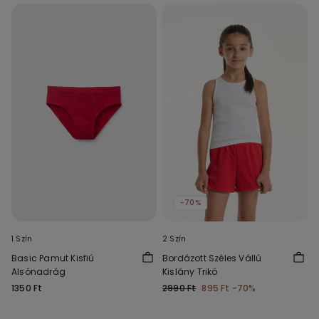
-70%
1 Szín
2 Szín
Basic Pamut Kisfiú
Bordázott Széles Vállú
Alsónadrág
Kislány Trikó
1350 Ft
2990 Ft
895 Ft
-70%