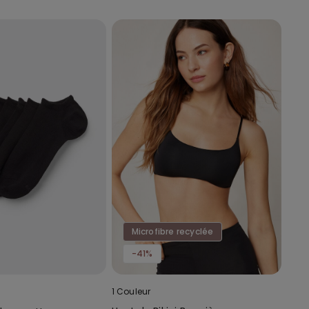
Microfibre recyclée
-41%
1 Couleur