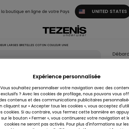
UNITED STATES
z la boutique en ligne de votre Pays
EUR LARGES BRETELLES COTON COULEUR UNIE
Débard
Couleur:
Expérience personnalisée
Vous souhaitez personnaliser votre navigation avec des conten
Descrip
exclusifs ? Avec les cookies de profilage, nous pouvons vous offr
des contenus et des communications publicitaires personnalisé
Débardeur
n cliquant sur « Accepter tous les cookies », vous acceptez d'util
de couleu
es cookies. Si au contraire, vous fermez cette bannière en appu
sur le bouton « Fermer », vous continuerez votre navigation et l
cookies ne seront pas activés. Pour plus d'informations sur les
Compo