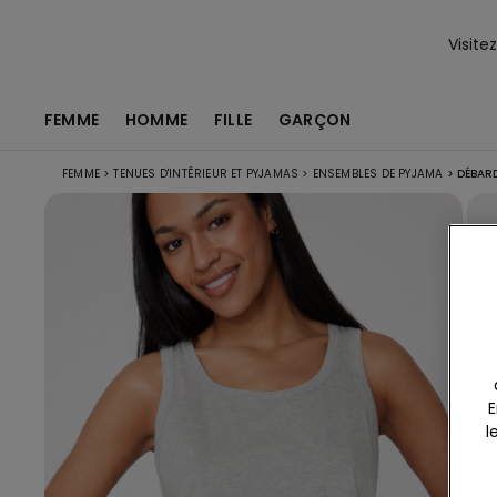
Visite
FEMME
HOMME
FILLE
GARÇON
FEMME
>
TENUES D'INTÉRIEUR ET PYJAMAS
>
ENSEMBLES DE PYJAMA
>
DÉBARD
E
l