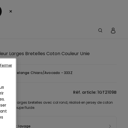
×
eur Larges Bretelles Coton Couleur Unie
Fermer
-
Grigio Melange Chiaro/Avocado - 333Z
us
tion
Réf. article: 1GT2109B
ir
es.
 court à larges bretelles avec col rond, réalisé en jersey de coton
iser
r unie. Coupe fluide.
yant
es
sition et lavage