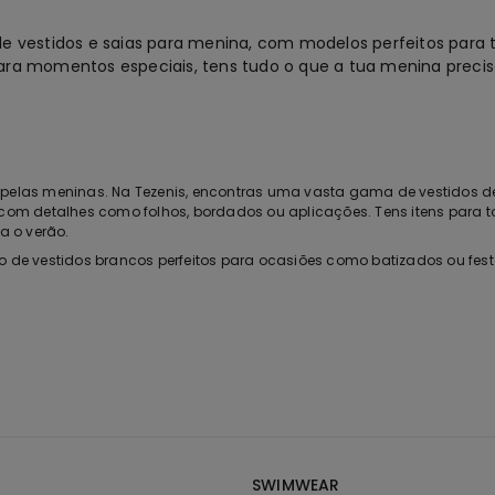
 vestidos e saias para menina, com modelos perfeitos para to
 para momentos especiais, tens tudo o que a tua menina precis
s pelas meninas. Na Tezenis, encontras uma vasta gama de vestidos d
s com detalhes como folhos, bordados ou aplicações. Tens itens para 
ra o verão.
o de vestidos brancos perfeitos para ocasiões como batizados ou festa
doram cor, tens opções de vestidos em azul e em muitas outras cores 
e uma menina. Na Tezenis, oferecemos uma variedade de saias de c
r looks diferentes e adaptados a cada ocasião. Combina uma saia de
elegante e festivo.
enina é uma excelente opção. A nossa coleção inclui também saias com
is aposta em materiais confortáveis, garantindo que as nossas saia
SWIMWEAR