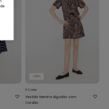
m
 de
-70%
3 Cores
Vestido Menina Algodão com
Cordão