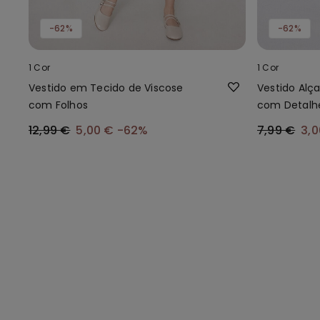
-62%
-62%
1 Cor
1 Cor
Vestido em Tecido de Viscose
Vestido Alç
com Folhos
com Detalh
12,99 €
5,00 €
-62%
7,99 €
3,