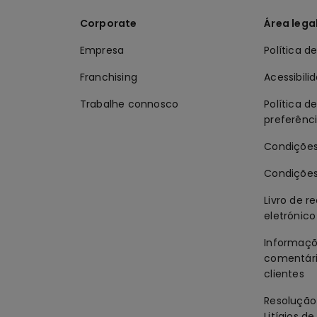
Corporate
Área lega
Empresa
Política d
Franchising
Acessibili
Trabalhe connosco
Política d
preferênc
Condições
Condições
Livro de 
eletrónico
Informaçõ
comentári
clientes
Resolução 
Litígios 