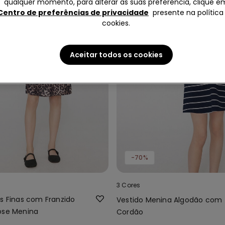
qualquer momento, para alterar as suas preferência, clique e
Centro de preferências de privacidade
presente na política
cookies.
Aceitar todos os cookies
-70%
3 Cores
as Finas com Franzido
Vestido Menina Algodão com
ose Menina
Cordão