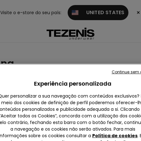
×
UNITED STATES
Visite o e-store do seu país:
ina
Continue sem 
ções
Vestidos e Saias
Conjuntos
Roupa térmica
Experiência personalizada
Quer personalizar a sua navegação com conteúdos exclusivos? 
meio dos cookies de definição de perfil poderemos oferecer-l
onteúdos personalizados e publicidade adequada a si. Clicand
“Aceitar todos os Cookies”, concorda com a utilização dos cooki
elo contrário, fechando esta barra com o botão fechar, contin
a navegação e os cookies não serão ativados. Para mais
informações sobre os cookies consultar a
Política de cookies
.