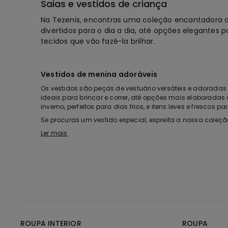
Saias e vestidos de criança
Na Tezenis, encontras uma coleção encantadora de
divertidos para o dia a dia, até opções elegantes
tecidos que vão fazê-la brilhar.
Vestidos de menina adoráveis
Os vestidos são peças de vestuário versáteis e adorada
ideais para brincar e correr, até opções mais elaborada
inverno, perfeitos para dias frios, e itens leves e frescos pa
Se procuras um vestido especial, espreita a nossa coleçã
menina são excelentes escolhas. E para as meninas que a
Ler mais
Explora todos os modelos de saias de menina
As saias são outra peça fundamental no guarda-roupa d
modernos e tendência. As saias são perfeitas para cria
casual, ou opta por uma saia de tule para um visual mais 
Para um estilo discreto e versátil, uma saia preta de m
encontrar o modelo perfeito para a tua menina. A Tezen
estar.
ROUPA INTERIOR
ROUPA