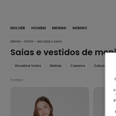
MULHER
HOMEM
MENINA
MENINO
>
>
MENINA
ROUPA
VESTIDOS E SAIAS
Saias e vestidos de men
Visualizar todos
Malhas
Casacos
Calças e Cal
6 artigos
c
P