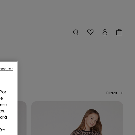
aceitar
Por
Filtrar
he
o em
es.
uará
 Em