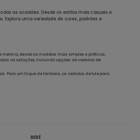
das as ocasiões. Desde os estilos mais casuais e
a. Explora uma variedade de cores, padrões e
e menina, desde os modelos mais simples e práticos,
todas as estações, incluindo opções de vestidos de
s. Para um toque de fantasia, os vestidos de tule para
vibrantes e alegres.
riança, desde os modelos mais clássicos aos mais
 ganga de menina com uma t-shirt divertida para um look
 diferentes comprimentos e cortes, para que possas
s proporcionam liberdade de movimentos e o máximo bem-
BEBÉ