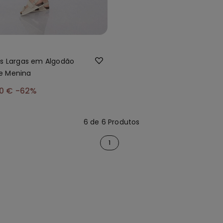
as Largas em Algodão
e Menina
00 €
-62%
6 de 6 Produtos
1