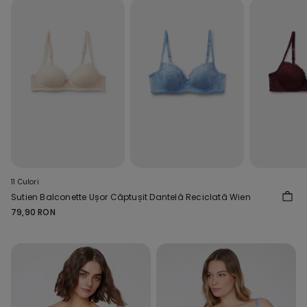
11 Culori
Sutien Balconette Ușor Căptușit Dantelă Reciclată Wien
79,90 RON