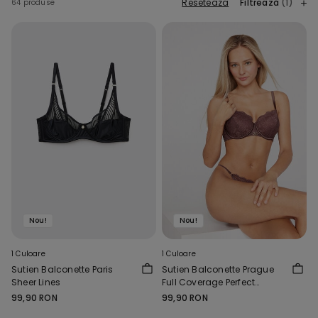
Resetează
Filtrează
(1)
64 produse
Nou!
Nou!
1 Culoare
1 Culoare
Sutien Balconette Paris
Sutien Balconette Prague
Sheer Lines
Full Coverage Perfect
Harmony
99,90 RON
99,90 RON