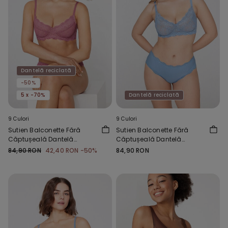
Dantelă reciclată
-50%
5 x -70%
Dantelă reciclată
9 Culori
9 Culori
Sutien Balconette Fără
Sutien Balconette Fără
Căptușeală Dantelă
Căptușeală Dantelă
Reciclată Paris
Reciclată Paris
84,90 RON
42,40 RON
-50%
84,90 RON