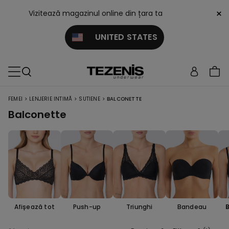
×
Vizitează magazinul online din țara ta
UNITED STATES
>
>
>
FEMEI
LENJERIE INTIMĂ
SUTIENE
BALCONETTE
Balconette
Afișează tot
Push-up
Triunghi
Bandeau