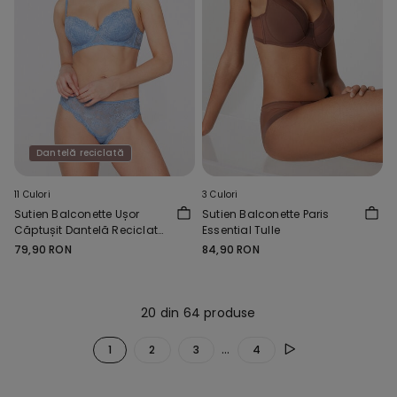
Dantelă reciclată
11 Culori
3 Culori
Sutien Balconette Ușor
Sutien Balconette Paris
Căptușit Dantelă Reciclată
Essential Tulle
Wien
79,90 RON
84,90 RON
20 din 64 produse
...
1
2
3
4