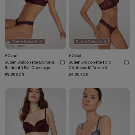
Dantelă reciclată
Dantelă reciclată
9 Culori
9 Culori
Sutien Balconette Dantelă
Sutien Balconette Fără
Reciclată Full Coverage
Căptușeală Dantelă
Prague
Reciclată Paris
89,90 RON
84,90 RON