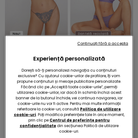
Nou!
Dantelă reciclată
Continuați fără a accepta
1 Culoare
11 Culori
Sutien Balconette Paris
Sutien Balconette Ușor
Experiență personalizată
Romantic Bloom
Căptușit Dantelă Reciclată
Wien
99,90 RON
79,90 RON
Dorești să-ți personalizezi navigația cu conținuturi
exclusive? Cu ajutorul cookie-urilor de profilare, îți vom
propune conținuturi și mesaje publicitare personalizate.
Făcând clic pe „Acceptă toate cookie-urile”, permiți
utilizarea cookie-urilor, iar dacă în schimb închizi acest
banner de la butonul închide, vei continua navigarea, iar
cookie-urile nu vor fi active. Pentru mai multe informații
referitoare la cookie-uri, consultă
Politica de utilizare
cookie-uri
. Poți modifica preferințele tale în orice moment,
prin clic pe
Centrul de preferințe pentru
confidențialitate
din secțiunea Politică de utilizare
cookie-uri.