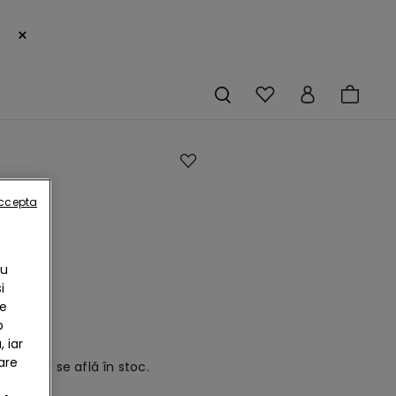
×
e
accepta
eu
can
Cu
ght
i
te
b
 iar
are
odus nu se află în stoc.