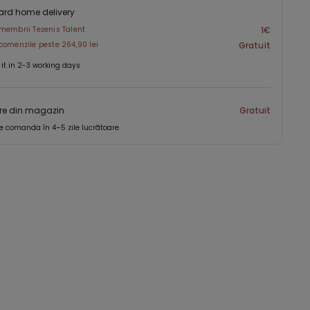
ard home delivery
membrii Tezenis Talent
1€
comenzile peste 264,90 lei
Gratuit
 it in 2-3 working days
re din magazin
Gratuit
e comanda în 4–5 zile lucrătoare