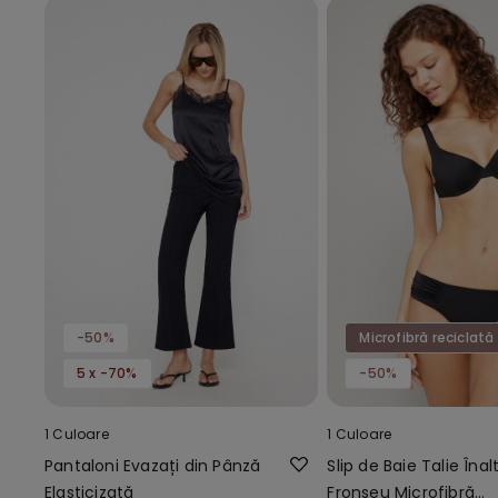
-50%
Microfibră reciclată
5 x -70%
-50%
1 Culoare
1 Culoare
Pantaloni Evazați din Pânză
Slip de Baie Talie Înal
Elasticizată
Fronseu Microfibră