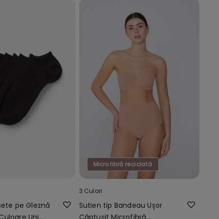
Microfibră reciclată
3 Culori
sete pe Gleznă
Sutien tip Bandeau Ușor
Culoare Uni
Căptușit Microfibră