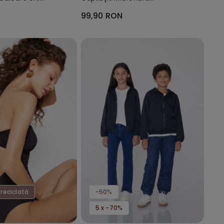
Reciclată Full Coverage
99,90 RON
 reciclată
-50%
5 x -70%