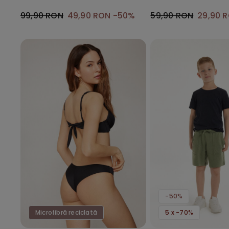
Reciclată
99,90 RON
49,90 RON
-50%
59,90 RON
29,90 
-50%
Microfibră reciclată
5 x -70%