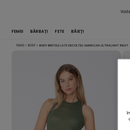
Vizi
FEMEI
BĂRBAȚI
FETE
BĂIEȚI
FEMEI
>
BODY
>
BODY BRETELE LATE DECOLTEU AMERICAN ULTRALIGHT REIAT
î