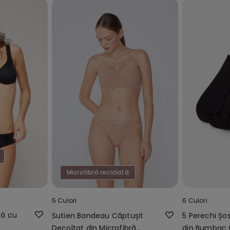
Microfibră reciclată
5 Culori
6 Culori
tă cu
Sutien Bandeau Căptușit
5 Perechi Șo
Decoltat din Microfibră
din Bumbac 