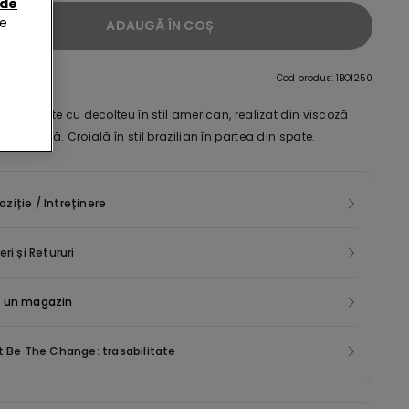
 de
de
ADAUGĂ ÎN COȘ
re
Cod produs: 1BO1250
retele late cu decolteu în stil american, realizat din viscoză
ară reiată. Croială în stil brazilian în partea din spate.
iție / Intreținere
eri și Retururi
 un magazin
t Be The Change: trasabilitate