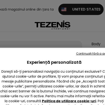
UNITED STATES
tează magazinul online din țara ta
Body
Bretel
Continuați fără a 
Late
Experiență personalizată
Decolt
Ameri
Dorești să-ți personalizezi navigația cu conținuturi exclusive? 
Ultrali
ajutorul cookie-urilor de profilare, îți vom propune conținuturi ș
mesaje publicitare personalizate. Făcând clic pe „Acceptă toa
Reiat
cookie-urile”, permiți utilizarea cookie-urilor, iar dacă în schim
null
nchizi acest banner de la butonul închide, vei continua navigarea,
cookie-urile nu vor fi active. Pentru mai multe informații referito
Acest pr
la cookie-uri, consultă
Politica de utilizare cookie-uri
. Poți