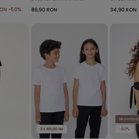
Reciclată
Unisex
RON
-50%
89,90 RON
34,90 RON
Microfibră
3 x 69,90 lei
-50%