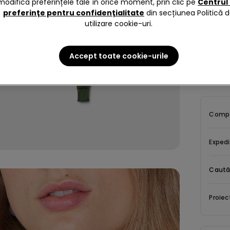
modifica preferințele tale în orice moment, prin clic pe
Centrul
preferințe pentru confidențialitate
din secțiunea Politică 
utilizare cookie-uri.
Descrie
Accept toate cookie-urile
Body cu b
ultra-ușo
Compoz
Expedi
Caută
Proiec