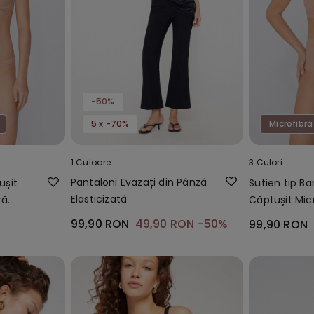
-50%
5 x -70%
Microfibră
1 Culoare
3 Culori
Pantaloni Evazați din Pânză
ușit
Sutien tip B
Elasticizată
ră
Căptușit Mic
Reciclată Fu
99,90 RON
49,90 RON
-50%
99,90 RON