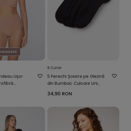
 reciclată
6 Culori
andeau Ușor
5 Perechi Șosete pe Gleznă
rofibră
din Bumbac Culoare Uni
ll Coverage
Unisex
34,90 RON