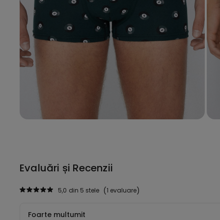
Evaluări și Recenzii
5,0
din 5 stele
1 evaluare
Foarte multumit