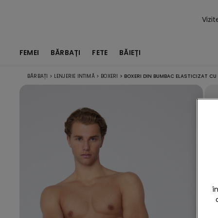
Vizi
FEMEI
BĂRBAȚI
FETE
BĂIEȚI
BĂRBAȚI
>
LENJERIE INTIMĂ
>
BOXERI
>
BOXERI DIN BUMBAC ELASTICIZAT CU
î