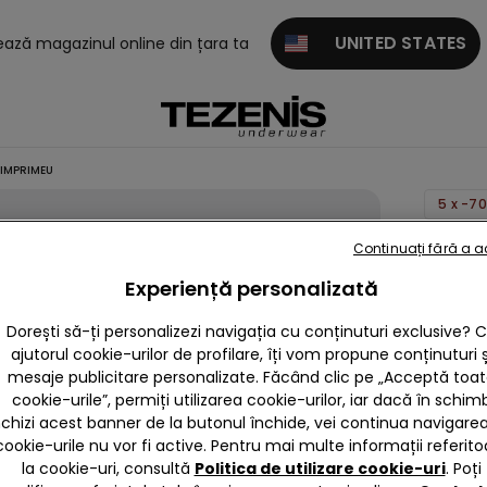
UNITED STATES
tează magazinul online din țara ta
 IMPRIMEU
5 x -7
Boxeri 
Continuați fără a 
Bumba
Experiență personalizată
Elastici
Dorești să-ți personalizezi navigația cu conținuturi exclusive? 
cu
ajutorul cookie-urilor de profilare, îți vom propune conținuturi ș
Imprim
mesaje publicitare personalizate. Făcând clic pe „Acceptă toa
59,90 
cookie-urile”, permiți utilizarea cookie-urilor, iar dacă în schim
nchizi acest banner de la butonul închide, vei continua navigarea,
cookie-urile nu vor fi active. Pentru mai multe informații referito
5,0
la cookie-uri, consultă
Politica de utilizare cookie-uri
. Poți