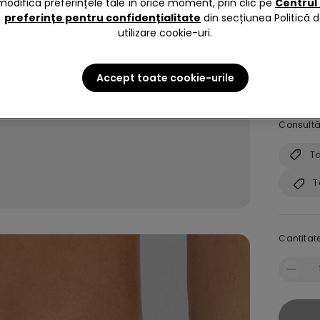
modifica preferințele tale în orice moment, prin clic pe
Centrul
preferințe pentru confidențialitate
din secțiunea Politică 
Culoare 
utilizare cookie-uri.
size:
Al
Accept toate cookie-urile
Nu știi c
Consultă 
Ta
T
Cantitate