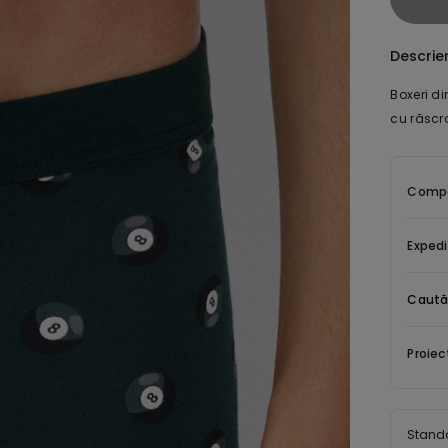
Descrie
Boxeri di
cu răscro
Compoz
Expedi
Caută
Proiec
Stand