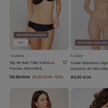
Microfibră reciclată
-50%
Microfibră reciclată
1 Culoare
5 Culori
Slip de Baie Talie Înaltă cu
Sutien Bandeau Căpt
Fronseu Microfibră
Decoltat din Microfib
Reciclată
Reciclată
59,90 RON
29,90 RON
-50%
89,90 RON