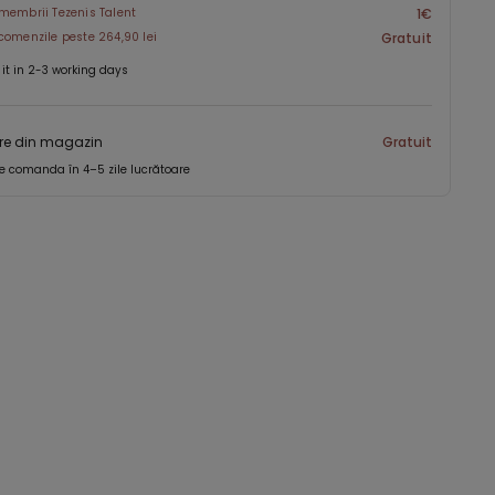
membrii Tezenis Talent
1€
comenzile peste 264,90 lei
Gratuit
 it in 2-3 working days
re din magazin
Gratuit
e comanda în 4–5 zile lucrătoare