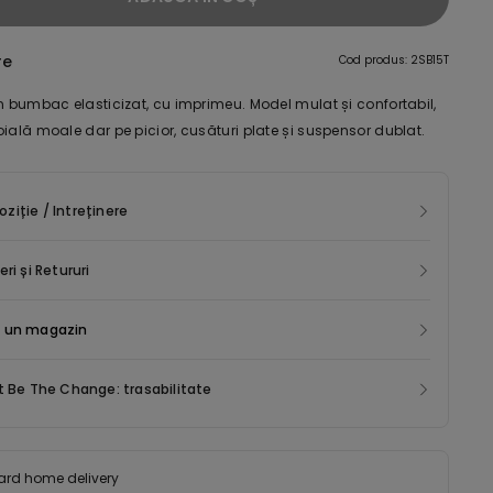
re
Cod produs: 2SB15T
n bumbac elasticizat, cu imprimeu. Model mulat și confortabil,
ială moale dar pe picior, cusături plate și suspensor dublat.
iție / Intreținere
eri și Retururi
 un magazin
t Be The Change: trasabilitate
ard home delivery