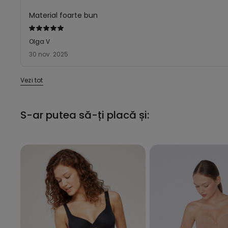
Material foarte bun
Evaluat
5
Olga V
din
30 nov. 2025
5
Vezi tot
S-ar putea să-ți placă și: