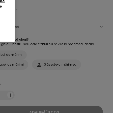
 de
de
selectată:
-
ege mărimea
e mărime să alegi?
ghidul nostru sau cere sfaturi cu privire la mărimea ideală
bel de mărimi
abel de mărimi
Găsește-ți mărimea
:
1
ADAUGĂ ÎN COȘ