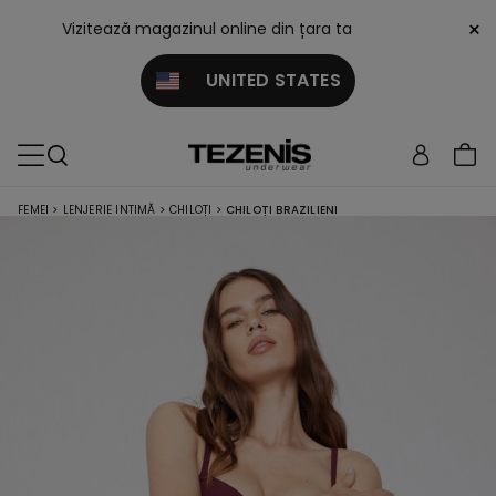
×
Vizitează magazinul online din țara ta
UNITED STATES
FEMEI
>
LENJERIE INTIMĂ
>
CHILOȚI
>
CHILOȚI BRAZILIENI