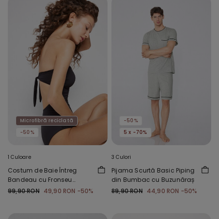
Microfibră reciclată
-50%
-50%
5 x -70%
1 Culoare
3 Culori
Costum de Baie Întreg
Pijama Scurtă Basic Piping
Bandeau cu Fronseu
din Bumbac cu Buzunăraș
Microfibră Reciclată
99,90 RON
49,90 RON
-50%
89,90 RON
44,90 RON
-50%