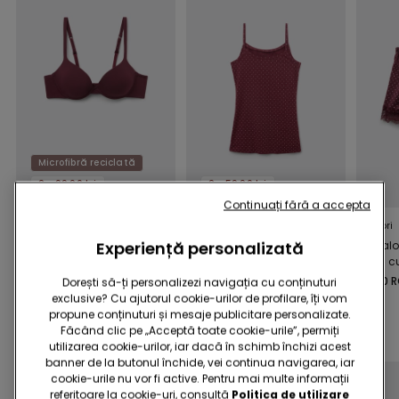
Microfibră reciclată
2 x 99.90 lei
2 x 59.90 lei
Continuați fără a accepta
8 Culori
3 Culori
2 Culori
Experiență personalizată
Sutien Push-Up
Maiou cu decolteu
Pantalo
Microfibră Reciclată
rotund din bumbac
Satin c
Athens
elastic
Dantel
69,90 RON
49,90 RON
59,90 
Dorești să-ți personalizezi navigația cu conținuturi
exclusive? Cu ajutorul cookie-urilor de profilare, îți vom
propune conținuturi și mesaje publicitare personalizate.
Completati promovarea
3 x 79.90 lei / 5 x 119.90 lei
Făcând clic pe „Acceptă toate cookie-urile”, permiți
utilizarea cookie-urilor, iar dacă în schimb închizi acest
banner de la butonul închide, vei continua navigarea, iar
cookie-urile nu vor fi active. Pentru mai multe informații
referitoare la cookie-uri, consultă
Politica de utilizare