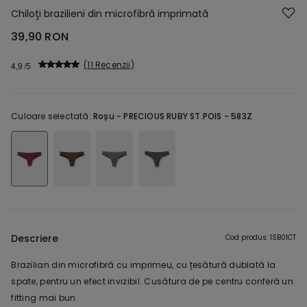
Chiloţi brazilieni din microfibră imprimată
39,90 RON
11 Recenzii
4,9
Culoare selectată:
Roșu -
PRECIOUS RUBY ST.POIS - 583Z
Descriere
Cod produs: 1SB01CT
Brazilian din microfibră cu imprimeu, cu țesătură dublată la
spate, pentru un efect invizibil. Cusătura de pe centru conferă un
fitting mai bun.