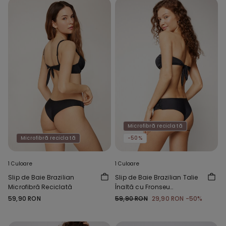
Microfibră reciclată
Microfibră reciclată
-50%
1 Culoare
1 Culoare
Slip de Baie Brazilian
Slip de Baie Brazilian Talie
Microfibră Reciclată
Înaltă cu Fronseu
Microfibră Reciclată
59,90 RON
59,90 RON
29,90 RON
-50%