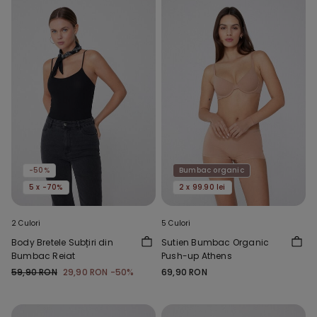
-50%
Bumbac organic
5 x -70%
2 x 99.90 lei
2 Culori
5 Culori
Body Bretele Subțiri din
Sutien Bumbac Organic
Bumbac Reiat
Push-up Athens
59,90 RON
29,90 RON
-50%
69,90 RON