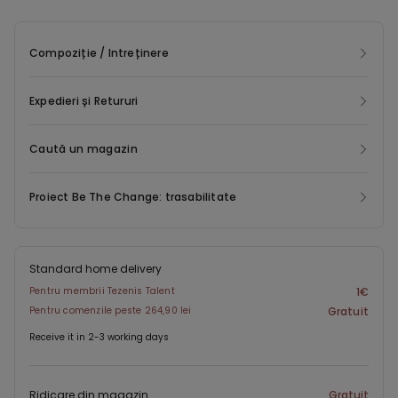
Compoziție / Intreținere
Expedieri și Retururi
Caută un magazin
Proiect Be The Change: trasabilitate
Standard home delivery
Pentru membrii Tezenis Talent
1€
Pentru comenzile peste 264,90 lei
Gratuit
Receive it in 2-3 working days
Ridicare din magazin
Gratuit