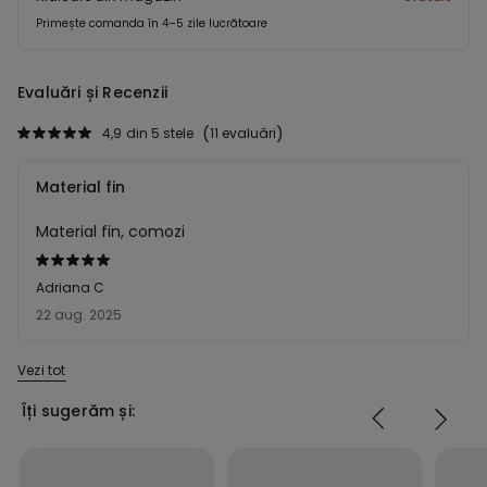
Primește comanda în 4–5 zile lucrătoare
Evaluări și Recenzii
4,9
din 5 stele
11 evaluări
Material fin
Material fin, comozi
Evaluat
5
Adriana C
din
22 aug. 2025
5
Vezi tot
Îți sugerăm și: