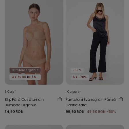
Bumbac organic
-50%
3 x 79.90 lei / 5 x 119.90 lei
5 x -70%
9 Culori
1 Culoare
Slip Fără Cusături din
Pantaloni Evazați din Pânză
Bumbac Organic
Elasticizată
34,90 RON
99,90 RON
49,90 RON
-50%