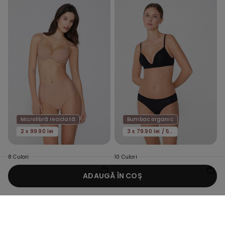
Microfibră reciclată
Bumbac organic
2 x 99.90 lei
3 x 79.90 lei / 5 x 119.90 lei
8 Culori
10 Culori
Sutien Push-Up Microfibră
Slip Damă din Bumbac
ADAUGĂ ÎN COȘ
Reciclată Athens
Organic
69,90 RON
34,90 RON