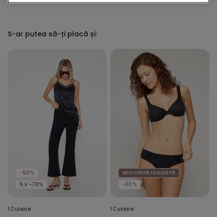
S-ar putea să-ți placă și:
-50%
Microfibră reciclată
5 x -70%
-50%
1 Culoare
1 Culoare