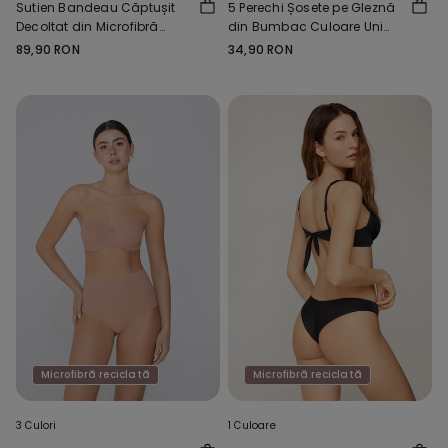
Sutien Bandeau Căptușit
5 Perechi Șosete pe Gleznă
Decoltat din Microfibră
din Bumbac Culoare Uni
Reciclată
Unisex
89,90 RON
34,90 RON
Microfibră reciclată
Microfibră reciclată
3 Culori
1 Culoare