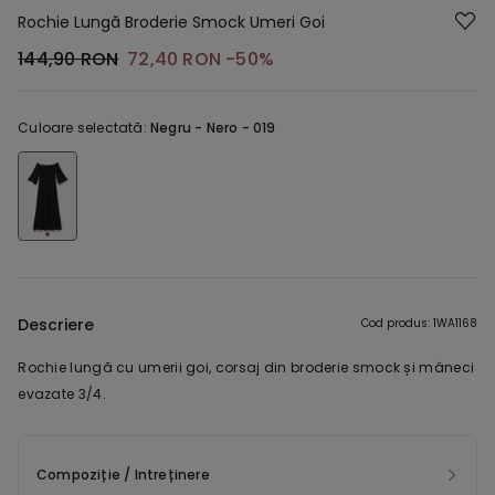
Rochie Lungă Broderie Smock Umeri Goi
144,90 RON
72,40 RON
-50%
Culoare selectată:
Negru -
Nero - 019
Descriere
Cod produs: 1WA1168
Rochie lungă cu umerii goi, corsaj din broderie smock și mâneci
evazate 3/4.
Compoziție / Intreținere