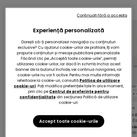
Completati promovarea
5 x -70%
Continuați fără a accepta
Experiență personalizată
Dorești să-ți personalizezi navigația cu conținuturi
exclusive? Cu ajutorul cookie-urilor de profilare, îți vom
propune conținuturi și mesaje publicitare personalizate.
Făcând clic pe „Acceptă toate cookie-urile”, permiți
utilizarea cookie-urilor, iar dacă în schimb închizi acest
banner de la butonul închide, vei continua navigarea, iar
cookie-urile nu vor fi active. Pentru mai multe informații
Efect modelator
Microfibră reciclată
referitoare la cookie-uri, consultă
Politica de utilizare
cookie-uri
. Poți modifica preferințele tale în orice moment,
-50%
-50%
-50
prin clic pe
Centrul de preferințe pentru
5 x -70%
5 x -70%
5 x
confidențialitate
din secțiunea Politică de utilizare
cookie-uri.
1 Culoare
3 Culori
2 Culori
Salopetă Scurtă
Sutien tip Bandeau
Sutien 
Shaping Fără Tiv
Ușor Căptușit
Paris C
Accept toate cookie-urile
Microfibră Reciclată
99,90 RON
99,90 RON
89,90 
Full Coverage
49,90 RON
-50%
49,90 RON
-50%
44,90