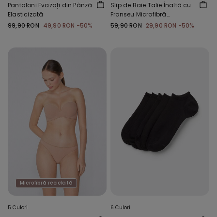
Pantaloni Evazați din Pânză
Slip de Baie Talie Înaltă cu
Elasticizată
Fronseu Microfibră
Reciclată
99,90 RON
49,90 RON
-50%
59,90 RON
29,90 RON
-50%
Microfibră reciclată
5 Culori
6 Culori