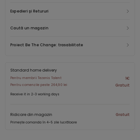
Expedieri și Retururi
Caută un magazin
Proiect Be The Change: trasabilitate
Standard home delivery
Pentru membrii Tezenis Talent
1€
Pentru comenzile peste 264,90 lei
Gratuit
Receive it in 2-3 working days
Ridicare din magazin
Gratuit
Primește comanda în 4–5 zile lucrătoare