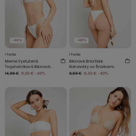
-40%
-40%
1 Farba
1 Farba
Mierne Vystužená
Bikinové Brazílske
Trojuholníková Bikinová
Nohavičky so Šnúrkami
Podprsenka Piqué Wave
Piqué Wave
14,99 €
9,00 €
-40%
9,99 €
6,00 €
-40%