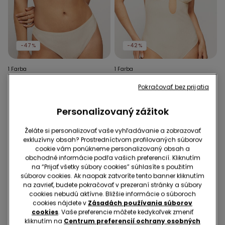
-47%
-42%
1 Farba
1 Farba
Biela Bikinová Brassiere
Biele Celé Plavky s
Pokračovať bez prijatia
Podprsenka so Šnúrkami
Trojuholníkovou
Paradise Bay
Podprsenkou Paradise Bay
16,99 €
9,00 €
-47%
25,99 €
15,00 €
-42%
Personalizovaný zážitok
Želáte si personalizovať vaše vyhľadávanie a zobrazovať
exkluzívny obsah? Prostredníctvom profilovaných súborov
cookie vám ponúkneme personalizovaný obsah a
obchodné informácie podľa vašich preferencií. Kliknutím
na “Prijať všetky súbory cookies” súhlasíte s použitím
súborov cookies. Ak naopak zatvoríte tento banner kliknutím
na zavrieť, budete pokračovať v prezeraní stránky a súbory
cookies nebudú aktívne. Bližšie informácie o súboroch
cookies nájdete v
Zásadách používania súborov
cookies
. Vaše preferencie môžete kedykoľvek zmeniť
kliknutím na
Centrum preferencií ochrany osobných