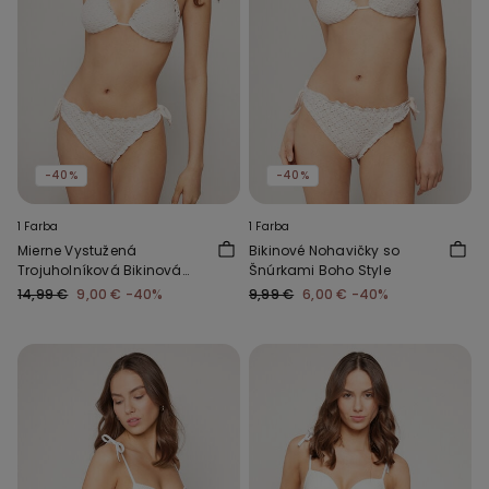
-40%
-40%
1 Farba
1 Farba
Mierne Vystužená
Bikinové Nohavičky so
Trojuholníková Bikinová
Šnúrkami Boho Style
Podprsenka Boho Style
14,99 €
9,00 €
-40%
9,99 €
6,00 €
-40%