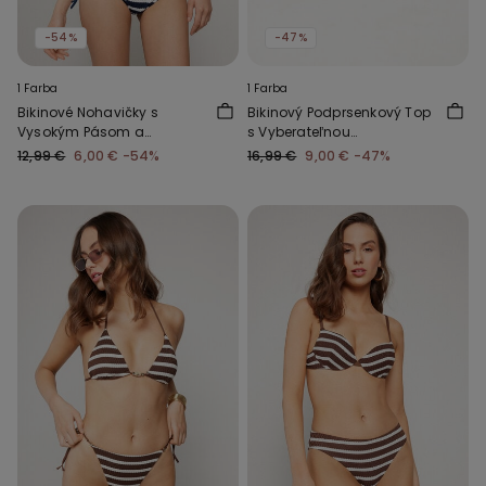
-54%
-47%
1 Farba
1 Farba
Bikinové Nohavičky s
Bikinový Podprsenkový Top
Vysokým Pásom a
s Vyberateľnou
Riasením Sailor Stripes
Vypchávkou Desert Stripes
12,99 €
6,00 €
-54%
16,99 €
9,00 €
-47%