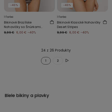
-40%
-40%
1 Farba
1 Farba
Bikinové Brazílske
Bikinové Klasické Nohavičky
Nohavičky so Šnúrkami
Desert Stripes
Desert Stripes
9,99 €
6,00 €
-40%
9,99 €
6,00 €
-40%
24 z 26 Produkty
1
2
Biele bikiny a plavky