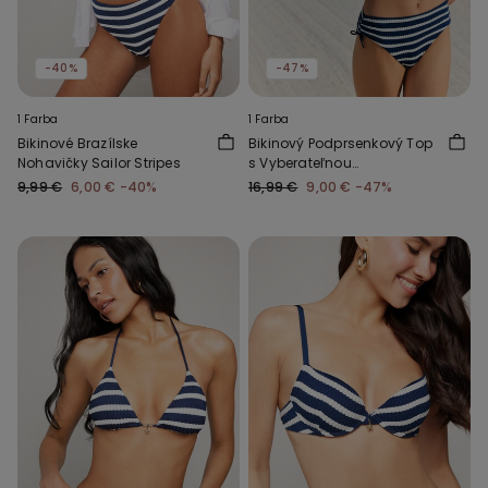
-40%
-47%
1 Farba
1 Farba
Bikinové Brazílske
Bikinový Podprsenkový Top
Nohavičky Sailor Stripes
s Vyberateľnou
Vypchávkou Sailor Stripes
9,99 €
6,00 €
-40%
16,99 €
9,00 €
-47%