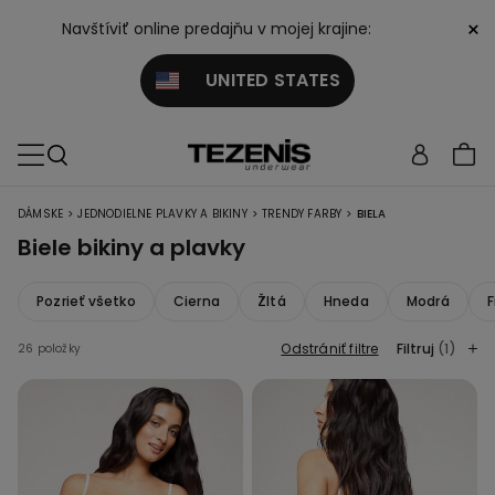
×
Navštíviť online predajňu v mojej krajine:
UNITED STATES
>
>
>
DÁMSKE
JEDNODIELNE PLAVKY A BIKINY
TRENDY FARBY
BIELA
Biele bikiny a plavky
Pozrieť všetko
Cierna
Žltá
Hneda
Modrá
F
Odstrániť filtre
Filtruj
(1)
26 položky