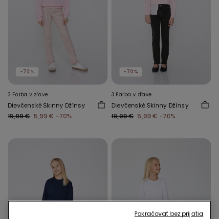
-70%
-70%
3 Farba v zľave
3 Farba v zľave
Dievčenské Skinny Džínsy
Dievčenské Skinny Džínsy
19,99 €
5,99 €
-70%
19,99 €
5,99 €
-70%
Pokračovať bez prijatia