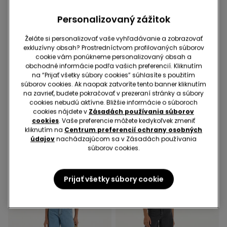
Personalizovaný zážitok
Želáte si personalizovať vaše vyhľadávanie a zobrazovať
exkluzívny obsah? Prostredníctvom profilovaných súborov
cookie vám ponúkneme personalizovaný obsah a
-70%
-70%
obchodné informácie podľa vašich preferencií. Kliknutím
na “Prijať všetky súbory cookies” súhlasíte s použitím
3 Farba v zľave
3 Farba v zľave
súborov cookies. Ak naopak zatvoríte tento banner kliknutím
Dievčenské Skinny Džínsy
Dlhé Zvonové Džínsy so
na zavrieť, budete pokračovať v prezeraní stránky a súbory
Zipsom a Gombíkom
cookies nebudú aktívne. Bližšie informácie o súboroch
19,99 €
5,99 €
-70%
cookies nájdete v
Zásadách používania súborov
19,99 €
5,99 €
-70%
cookies
. Vaše preferencie môžete kedykoľvek zmeniť
kliknutím na
Centrum preferencií ochrany osobných
údajov
nachádzajúcom sa v Zásadách používania
súborov cookies.
Prijať všetky súbory cookie