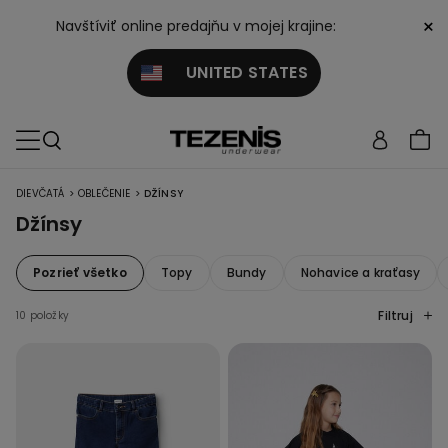
×
Navštíviť online predajňu v mojej krajine:
UNITED STATES
>
>
DIEVČATÁ
OBLEČENIE
DŽÍNSY
Džínsy
Pozrieť všetko
Topy
Bundy
Nohavice a kraťasy
Filtruj
10 položky