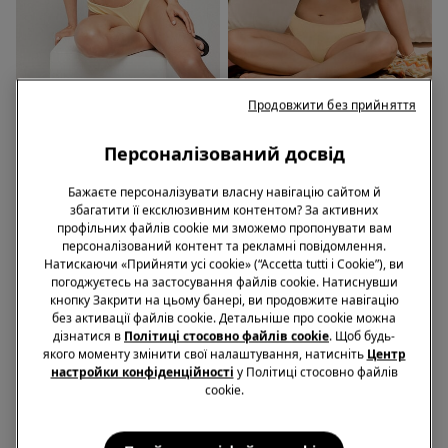
-50%
-56%
Продовжити без прийняття
1 Колір
1 Колір
Персоналізований досвід
Ліф Бікіні Трикутник на
Ліф Бікіні Балконет Sunny
Тонкому Ущільнювачі Sunny
Days Жовтий
Бажаєте персоналізувати власну навігацію сайтом й
Days Жовтий
999,00 грн.
499,00 грн.
-50%
1139,00 грн.
499,00 грн.
-56%
збагатити її ексклюзивним контентом? За активних
профільних файлів cookie ми зможемо пропонувати вам
персоналізований контент та рекламні повідомлення.
Натискаючи «Прийняти усі cookie» (“Accetta tutti i Cookie”), ви
погоджуєтесь на застосування файлів cookie. Натиснувши
кнопку Закрити на цьому банері, ви продовжите навігацію
без активації файлів cookie. Детальніше про cookie можна
дізнатися в
Політиці стосовно файлів cookie
. Щоб будь-
якого моменту змінити свої налаштування, натисніть
Центр
настройки конфіденційності
у Політиці стосовно файлів
cookie.