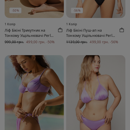
-50%
-56%
1 Колір
1 Колір
Ліф Бікіні Трикутник на
Ліф Бікіні Пуш-ап на
Тонкому Ущільнювачі Perle
Тонкому Ущільнювачі Perle
Pois
Pois
999,00 грн.
499,00 грн.
-50%
1139,00 грн.
499,00 грн.
-56%