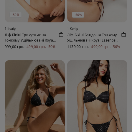
-50%
-56%
1 Колір
1 Колір
Ліф Бікіні Трикутник на
Ліф Бікіні Бандо на Тонкому
Тонкому Ущільнювачі Royal
Ущільнювачі Royal Essence
Essence Коричневий
Коричневий
999,00 грн.
499,00 грн.
-50%
1139,00 грн.
499,00 грн.
-56%