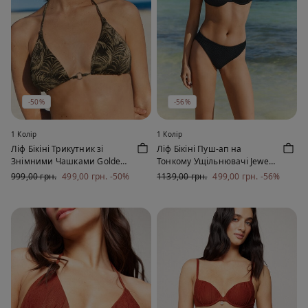
-50%
-56%
1 Колір
1 Колір
Ліф Бікіні Трикутник зі
Ліф Бікіні Пуш-ап на
Знімними Чашками Golden
Тонкому Ущільнювачі Jewel
Tropics
Net
999,00 грн.
499,00 грн.
-50%
1139,00 грн.
499,00 грн.
-56%