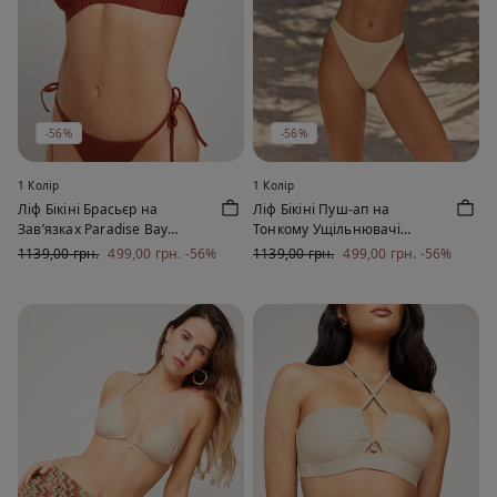
-56%
-56%
1 Колір
1 Колір
Ліф Бікіні Брасьєр на
Ліф Бікіні Пуш-ап на
Зав’язках Paradise Bay
Тонкому Ущільнювачі
Ромовий
Paradise Bay Білий
1139,00 грн.
499,00 грн.
-56%
1139,00 грн.
499,00 грн.
-56%