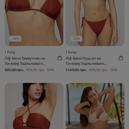
-50%
-56%
1 Колір
1 Колір
Ліф Бікіні Трикутник на
Ліф Бікіні Пуш-ап на
Тонкому Ущільнювачі
Тонкому Ущільнювачі
Paradise Bay Ромовий
Paradise Bay Ромовий
999,00 грн.
499,00 грн.
-50%
1139,00 грн.
499,00 грн.
-56%