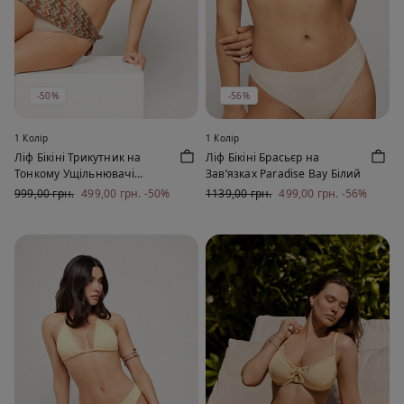
-50%
-56%
1 Колір
1 Колір
Ліф Бікіні Трикутник на
Ліф Бікіні Брасьєр на
Тонкому Ущільнювачі
Зав’язках Paradise Bay Білий
Paradise Bay Білий
999,00 грн.
499,00 грн.
-50%
1139,00 грн.
499,00 грн.
-56%