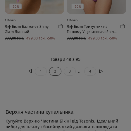
-50%
-50%
1 Колір
1 Колір
Ліф Бікіні Балконет Shiny
Ліф Бікіні Трикутник на
Glam Ліловий
Тонкому Ущільнювачі Shiny
Glam Ліловий
999,00 грн.
499,00 грн.
-50%
999,00 грн.
499,00 грн.
-50%
Товари 48 з 95
...
1
2
3
4
Верхня частина купальника
Купуйте Верхню Частина Бікіні від Tezenis. Ідеальний
вибір для пляжу і басейну, який дозволить виглядати