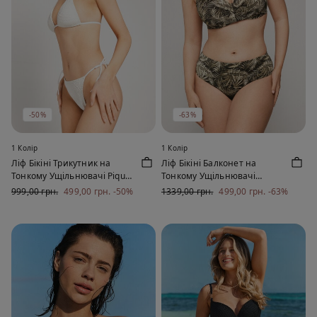
-50%
-63%
1 Колір
1 Колір
Ліф Бікіні Трикутник на
Ліф Бікіні Балконет на
Тонкому Ущільнювачі Piqué
Тонкому Ущільнювачі
Wave
Golden Tropics
999,00 грн.
499,00 грн.
-50%
1339,00 грн.
499,00 грн.
-63%