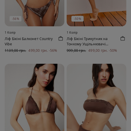
-56%
-50%
1 Колір
1 Колір
Ліф Бікіні Балконет Country
Ліф Бікіні Трикутник на
Vibe
Тонкому Ущільнювачі
Country Vibe
1139,00 грн.
499,00 грн.
-56%
999,00 грн.
499,00 грн.
-50%